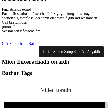
Faid stàlaidh goirid
Faodaidh suathadh tòiseachaidh beag, gun iongantas snàgail,
eadhon aig astar ìosal dèanamh cinnteach à gluasad seasmhach.
Call brisidh ìosal
pronnadh
Seasmhach teòthachd àrd
Clàr Sònrachadh Bathar
Iarrtas Airson Samp Saor An Asgaidh
Mion-fhiosrachadh toraidh
Bathar Tags
Video toradh