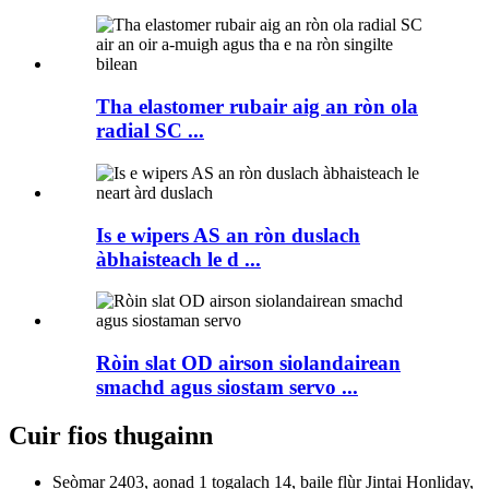
Tha elastomer rubair aig an ròn ola
radial SC ...
Is e wipers AS an ròn duslach
àbhaisteach le d ...
Ròin slat OD airson siolandairean
smachd agus siostam servo ...
Cuir fios thugainn
Seòmar 2403, aonad 1 togalach 14, baile flùr Jintai Honliday,