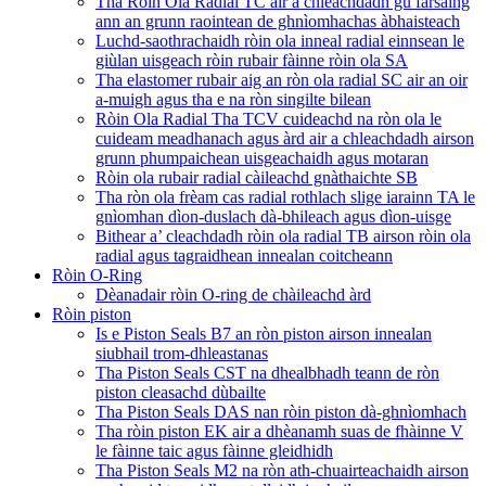
Tha Ròin Ola Radial TC air a chleachdadh gu farsaing
ann an grunn raointean de ghnìomhachas àbhaisteach
Luchd-saothrachaidh ròin ola inneal radial einnsean le
giùlan uisgeach ròin rubair fàinne ròin ola SA
Tha elastomer rubair aig an ròn ola radial SC air an oir
a-muigh agus tha e na ròn singilte bilean
Ròin Ola Radial Tha TCV cuideachd na ròn ola le
cuideam meadhanach agus àrd air a chleachdadh airson
grunn phumpaichean uisgeachaidh agus motaran
Ròin ola rubair radial càileachd gnàthaichte SB
Tha ròn ola frèam cas radial rothlach slige iarainn TA le
gnìomhan dìon-duslach dà-bhileach agus dìon-uisge
Bithear a’ cleachdadh ròin ola radial TB airson ròin ola
radial agus tagraidhean innealan coitcheann
Ròin O-Ring
Dèanadair ròin O-ring de chàileachd àrd
Ròin piston
Is e Piston Seals B7 an ròn piston airson innealan
siubhail trom-dhleastanas
Tha Piston Seals CST na dhealbhadh teann de ròn
piston cleasachd dùbailte
Tha Piston Seals DAS nan ròin piston dà-ghnìomhach
Tha ròin piston EK air a dhèanamh suas de fhàinne V
le fàinne taic agus fàinne gleidhidh
Tha Piston Seals M2 na ròn ath-chuairteachaidh airson