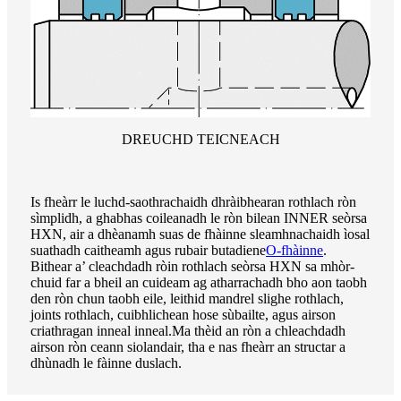
DREUCHD TEICNEACH
Is fheàrr le luchd-saothrachaidh dhràibhearan rothlach ròn
sìmplidh, a ghabhas coileanadh le ròn bilean INNER seòrsa
HXN, air a dhèanamh suas de fhàinne sleamhnachaidh ìosal
suathadh caitheamh agus rubair butadiene
O-fhàinne
.
Bithear a’ cleachdadh ròin rothlach seòrsa HXN sa mhòr-
chuid far a bheil an cuideam ag atharrachadh bho aon taobh
den ròn chun taobh eile, leithid mandrel slighe rothlach,
joints rothlach, cuibhlichean hose sùbailte, agus airson
criathragan inneal inneal.Ma thèid an ròn a chleachdadh
airson ròn ceann siolandair, tha e nas fheàrr an structar a
dhùnadh le fàinne duslach.