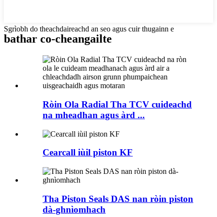
Sgrìobh do theachdaireachd an seo agus cuir thugainn e
bathar co-cheangailte
Ròin Ola Radial Tha TCV cuideachd
na mheadhan agus àrd ...
Cearcall iùil piston KF
Tha Piston Seals DAS nan ròin piston
dà-ghnìomhach