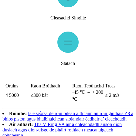
Cleasachd Singilte
Statach
Orains
Raon Brùthadh
Raon Teòthachd
Treas
-45 ℃ ～ + 200
4 5000
≤300 bàr
≤ 2 m/s
℃
Roimhe:
Is e seòrsa de ròin bilean a th’ ann an ròin giuthais Z8 a
bhios piston agus bhalbhaichean siolandair èadhair a’ cleachdadh
Air adhart:
Tha V-Ring VA air a chleachdadh airson dìon
duslach agus dìon-uisge de phàirt rothlach meacanaigeach
coitcheann.