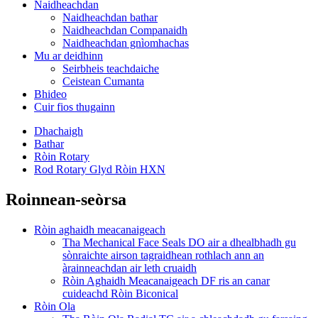
Naidheachdan
Naidheachdan bathar
Naidheachdan Companaidh
Naidheachdan gnìomhachas
Mu ar deidhinn
Seirbheis teachdaiche
Ceistean Cumanta
Bhideo
Cuir fios thugainn
Dhachaigh
Bathar
Ròin Rotary
Rod Rotary Glyd Ròin HXN
Roinnean-seòrsa
Ròin aghaidh meacanaigeach
Tha Mechanical Face Seals DO air a dhealbhadh gu
sònraichte airson tagraidhean rothlach ann an
àrainneachdan air leth cruaidh
Ròin Aghaidh Meacanaigeach DF ris an canar
cuideachd Ròin Biconical
Ròin Ola