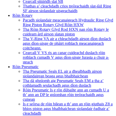
Cearcall stiùiridh slat SB
Thathas a’ cleachdadh crios treòrachaidh slat-iùil Ring
SF airson siolandair uisgeachaidh
Ròin Rotary
Pacadh siolandair meacanaigeach Hydraulic Ring Glyd
Ring Piston Rotary Glyd Ròin HXW
Tha Ròin Rotary Glyd Rod HXN nan ròin Rotary le
cuideam àrd airson slatan piston
Tha V-Ring VA air a chleachdadh airson dìon duslach
agus dìon-uisge de phàirt rothlach meacanaigeach
coitcheann.
Cearcall V VS ris an canar cuideachd duslach ròin
rothlach cumadh V agus dìon-uisge furasta a chuir a-
steach
Ròin Pneumatic
Tha Pneumatic Seals EL air a dhealbhadh airson
siolandairean beaga agus bhalbhaichean
Tha dà ghnìomh aig Pneumatic Seals EM a tha a’
cothlamadh seulachadh agus dìon duslach
Ròin Pneumatic Is e ròn dùbailte ann an cumadh U a
th’ ann an DP le gnìomhan ròin treòrachaidh agus
cuisean
Is e seòrsa de ròin bilean a th’ ann an ròin giuthais Z8 a
bhios piston agus bhalbhaichean siolandair èadhair a’
cleachdadh