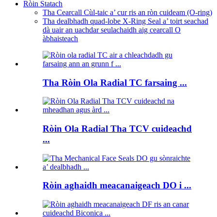
Ròin Statach
Tha Cearcall Cùl-taic a’ cur ris an ròn cuideam (O-ring)
Tha dealbhadh quad-lobe X-Ring Seal a’ toirt seachad
dà uair an uachdar seulachaidh aig cearcall O
àbhaisteach
Tha Ròin Ola Radial TC farsaing ...
Ròin Ola Radial Tha TCV cuideachd
...
Ròin aghaidh meacanaigeach DO i ...