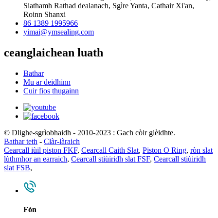
Siathamh Rathad dealanach, Sgìre Yanta, Cathair Xi'an,
Roinn Shanxi
86 1389 1995966
yimai@ymsealing.com
ceanglaichean luath
Bathar
Mu ar deidhinn
Cuir fios thugainn
© Dlighe-sgrìobhaidh - 2010-2023 : Gach còir glèidhte.
Bathar teth
-
Clàr-làraich
Cearcall iùil piston FKF
,
Cearcall Caith Slat
,
Piston O Ring
,
ròn slat
lùthmhor an earraich
,
Cearcall stiùiridh slat FSF
,
Cearcall stiùiridh
slat FSB
,
Fòn