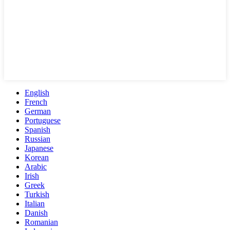
English
French
German
Portuguese
Spanish
Russian
Japanese
Korean
Arabic
Irish
Greek
Turkish
Italian
Danish
Romanian