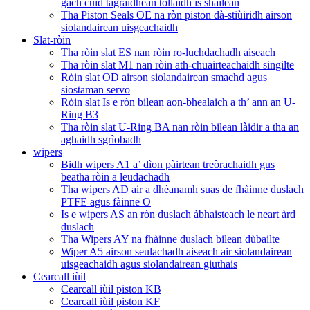
gach cuid tagraidhean tollaidh is shailean
Tha Piston Seals OE na ròn piston dà-stiùiridh airson
siolandairean uisgeachaidh
Slat-ròin
Tha ròin slat ES nan ròin ro-luchdachadh aiseach
Tha ròin slat M1 nan ròin ath-chuairteachaidh singilte
Ròin slat OD airson siolandairean smachd agus
siostaman servo
Ròin slat Is e ròn bilean aon-bhealaich a th’ ann an U-
Ring B3
Tha ròin slat U-Ring BA nan ròin bilean làidir a tha an
aghaidh sgrìobadh
wipers
Bidh wipers A1 a’ dìon pàirtean treòrachaidh gus
beatha ròin a leudachadh
Tha wipers AD air a dhèanamh suas de fhàinne duslach
PTFE agus fàinne O
Is e wipers AS an ròn duslach àbhaisteach le neart àrd
duslach
Tha Wipers AY na fhàinne duslach bilean dùbailte
Wiper A5 airson seulachadh aiseach air siolandairean
uisgeachaidh agus siolandairean giuthais
Cearcall iùil
Cearcall iùil piston KB
Cearcall iùil piston KF