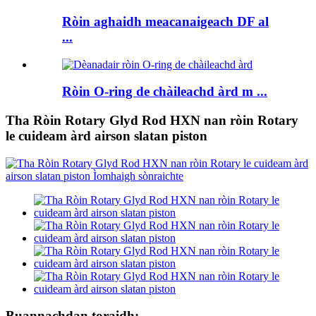
Ròin aghaidh meacanaigeach DF al
...
Ròin O-ring de chàileachd àrd m ...
Tha Ròin Rotary Glyd Rod HXN nan ròin Rotary
le cuideam àrd airson slatan piston
Buannachdan toraidh: