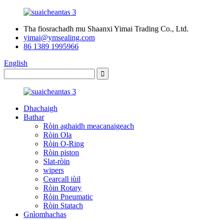
Tha fiosrachadh mu Shaanxi Yimai Trading Co., Ltd.
yimai@ymsealing.com
86 1389 1995966
English
Dhachaigh
Bathar
Ròin aghaidh meacanaigeach
Ròin Ola
Ròin O-Ring
Ròin piston
Slat-ròin
wipers
Cearcall iùil
Ròin Rotary
Ròin Pneumatic
Ròin Statach
Gnìomhachas