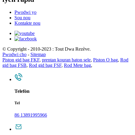
Pwodwi yo
Sou nou
Kontakte nou
© Copyright - 2010-2023 : Tout Dwa Rezève.
Pwodwi cho
-
Sitemap
Piston gid bag FKF
,
prentan kouran baton sele
,
Piston O bag
,
Rod
gid bag FSB
,
Rod gid bag FSF
,
Rod Mete bag
,
Telefòn
Tel
86 13891995966