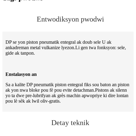
Entwodiksyon pwodwi
DP se yon piston pneumatik entegral ak doub sele U ak
ankadreman metal vulkanize lyezon.Li gen twa fonksyon: sele,
gide ak tanpon.
Enstalasyon an
Sa a kalite DP pneumatik piston entegral fiks sou baton an piston
ak yon nwa bloke pou fè pou evite detachman.Pistons ak silenn
yo ta dwe pre-lubrifyan ak grès machin apwopriye ki dire lontan
pou lè sèk ak lwil oliv-gratis.
Detay teknik