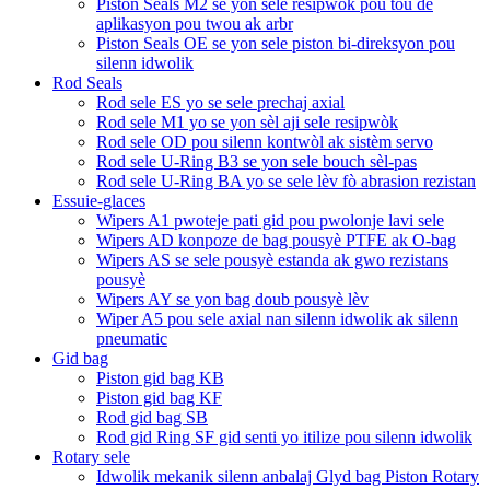
Piston Seals M2 se yon sele resipwòk pou tou de
aplikasyon pou twou ak arbr
Piston Seals OE se yon sele piston bi-direksyon pou
silenn idwolik
Rod Seals
Rod sele ES yo se sele prechaj axial
Rod sele M1 yo se yon sèl aji sele resipwòk
Rod sele OD pou silenn kontwòl ak sistèm servo
Rod sele U-Ring B3 se yon sele bouch sèl-pas
Rod sele U-Ring BA yo se sele lèv fò abrasion rezistan
Essuie-glaces
Wipers A1 pwoteje pati gid pou pwolonje lavi sele
Wipers AD konpoze de bag pousyè PTFE ak O-bag
Wipers AS se sele pousyè estanda ak gwo rezistans
pousyè
Wipers AY se yon bag doub pousyè lèv
Wiper A5 pou sele axial nan silenn idwolik ak silenn
pneumatic
Gid bag
Piston gid bag KB
Piston gid bag KF
Rod gid bag SB
Rod gid Ring SF gid senti yo itilize pou silenn idwolik
Rotary sele
Idwolik mekanik silenn anbalaj Glyd bag Piston Rotary