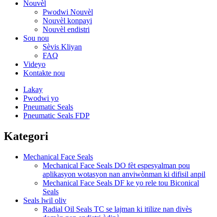
Nouvèl
Pwodwi Nouvèl
Nouvèl konpayi
Nouvèl endistri
Sou nou
Sèvis Kliyan
FAQ
Videyo
Kontakte nou
Lakay
Pwodwi yo
Pneumatic Seals
Pneumatic Seals FDP
Kategori
Mechanical Face Seals
Mechanical Face Seals DO fèt espesyalman pou
aplikasyon wotasyon nan anviwònman ki difisil anpil
Mechanical Face Seals DF ke yo rele tou Biconical
Seals
Seals lwil oliv
Radial Oil Seals TC se lajman ki itilize nan divès