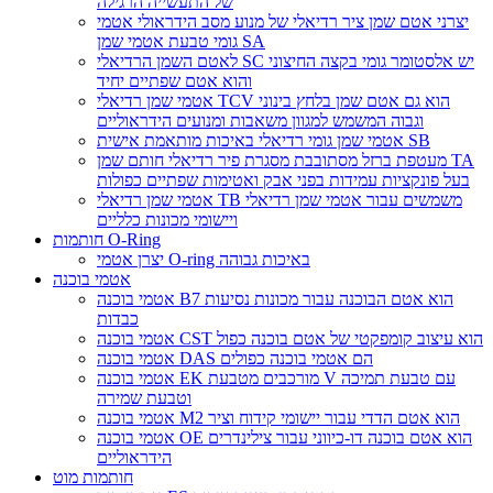
של התעשייה הרגילה
יצרני אטם שמן ציר רדיאלי של מנוע מסב הידראולי אטמי
גומי טבעת אטמי שמן SA
לאטם השמן הרדיאלי SC יש אלסטומר גומי בקצה החיצוני
והוא אטם שפתיים יחיד
אטמי שמן רדיאלי TCV הוא גם אטם שמן בלחץ בינוני
וגבוה המשמש למגוון משאבות ומנועים הידראוליים
אטמי שמן גומי רדיאלי באיכות מותאמת אישית SB
מעטפת ברזל מסתובבת מסגרת פיר רדיאלי חותם שמן TA
בעל פונקציות עמידות בפני אבק ואטימות שפתיים כפולות
אטמי שמן רדיאלי TB משמשים עבור אטמי שמן רדיאלי
ויישומי מכונות כלליים
חותמות O-Ring
יצרן אטמי O-ring באיכות גבוהה
אטמי בוכנה
אטמי בוכנה B7 הוא אטם הבוכנה עבור מכונות נסיעות
כבדות
אטמי בוכנה CST הוא עיצוב קומפקטי של אטם בוכנה כפול
אטמי בוכנה DAS הם אטמי בוכנה כפולים
אטמי בוכנה EK מורכבים מטבעת V עם טבעת תמיכה
וטבעת שמירה
אטמי בוכנה M2 הוא אטם הדדי עבור יישומי קידוח וציר
אטמי בוכנה OE הוא אטם בוכנה דו-כיווני עבור צילינדרים
הידראוליים
חותמות מוט