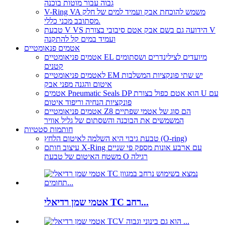
גבוה עבור מוטות בוכנה
V-Ring VA משמש להוכחת אבק ועמיד למים של חלק
מסתובב מכני כללי.
טבעת V VS הידועה גם בשם אבק אטם סיבובי בצורת V
ועמיד במים קל להתקנה
אטמים פנאומטיים
אטמים פניאומטיים EL מיועדים לצילינדרים ושסתומים
קטנים
לאטמים פניאומטיים EM יש שתי פונקציות המשלבות
איטום והגנה מפני אבק
אטמים Pneumatic Seals DP הוא אטם כפול בצורת U עם
פונקציות הנחיה וריפוד איטום
אטמים פניאומטיים Z8 הם סוג של אטמי שפתיים
המשמשים את הבוכנה והשסתום של גליל אוויר
חותמות סטטיות
טבעת גיבוי היא השלמה לאיטום הלחץ (O-ring)
עיצוב חותם X-Ring עם ארבע אונות מספק פי שניים
משטח האיטום של טבעת O רגילה
אטמי שמן רדיאלי TC רחב...