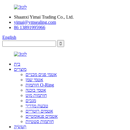
Shaanxi Yimai Trading Co., Ltd.
yimai@ymsealing.com
86 13891995966
English
בית
מוצרים
אטמי פנים מכניים
אטמי שמן
חותמות O-Ring
אטמי בוכנה
חותמות מוט
מגבים
טבעת מדריך
אטמים רוטריים
אטמים פנאומטיים
חותמות סטטיות
תַעֲשִׂיָה