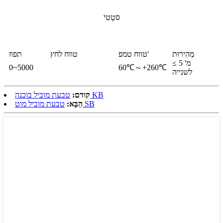
סטָטִי
מְהִירוּת
טווח טמפ'
טווח לחץ
תפוז
≤ 5 מ'
0~5000
60℃～+260℃
לשנייה
טבעת מוביל בוכנה KB
קודם:
טבעת מוביל מוט SB
הַבָּא: