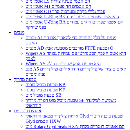
אטמי מוט ES הם אטמי טעינה צירית
אטמי מוט M1 הם אטמים חד-פעמיים
אטמי מוט OD עבור גלילי בקרה ומערכות סרוו
אטמי מוט U-Ring B3 הוא אטם שפתיים במעבר יחיד
אטמי מוט U-Ring BA הם אטמי שפתיים חזקים עמידים
בפני שחיקה
מגבים
מגבים A1 מגנים על חלקי הנחייה כדי להאריך את חיי
האטם
מגבים AD מורכבים מטבעת אבק PTFE וטבעת O
Wipers AS הוא אטם האבק הסטנדרטי עם עמידות גבוהה
לאבק
Wipers AY היא טבעת אבק שפתיים כפולה
מגב A5 לאיטום צירי של צילינדרים הידראוליים וצילינדרים
פניאומטיים
טבעת מדריך
טבעת מוביל בוכנה KB
טבעת מוביל בוכנה KF
טבעת מוביל מוט SB
טבעת מוביל מוט חגורת מדריך SF משמשת לצילינדר
הידראולי
אטמים רוטריים
אריזת צילינדר מכאני הידראולי Glyd טבעת בוכנה רוטרי
Glyd אטמים HXW
מוט Rotary Glyd Seals HXN הם אטמים רוטריים בלחץ