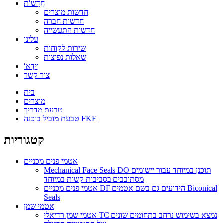
חֲדָשׁוֹת
חדשות מוצרים
חדשות חברה
חדשות התעשייה
עלינו
שירות לקוחות
שאלות נפוצות
וִידֵאוֹ
צור קשר
בית
מוצרים
טבעת מדריך
טבעת מוביל בוכנה FKF
קטגוריות
אטמי פנים מכניים
Mechanical Face Seals DO תוכנן במיוחד עבור יישומים
מסתובבים בסביבות קשות במיוחד
אטמי פנים מכניים DF הידועים גם בשם אטמים Biconical
Seals
אטמי שמן
אטמי שמן רדיאלי TC נמצא בשימוש נרחב בתחומים שונים