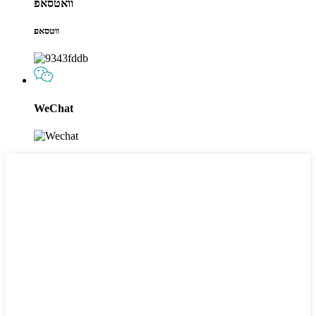
וואטסאפ
ווטסאפ
WeChat