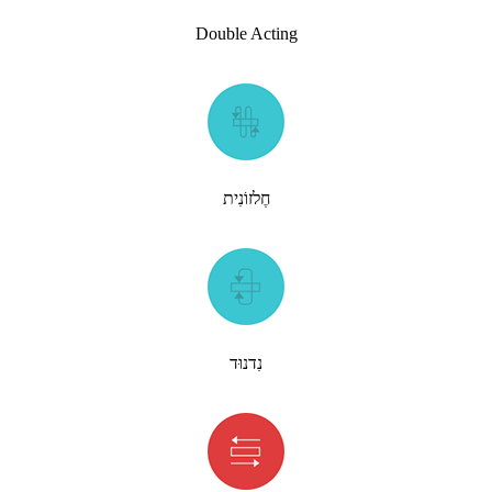
Double Acting
חֶלזוֹנִית
נִדנוּד