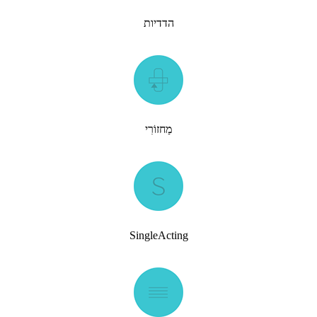
הדדיות
מַחזוֹרִי
SingleActing