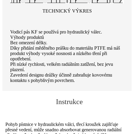
TECHNICKÝ VÝKRES
Vodicí pás KF se používá pro hydraulický válec.
Výhody produktů
Bez omezení délky.
Díky přidání měděného prášku do materiálu PTFE má náš
produkt výhody vysoké nosnosti a nízkého tření při
opotřebení.
Při nízké rychlosti, velkém radiálním zatížení, bez jevu
plazení.
Zavedení designu drážky účinně zabraňuje kovovému
kontaktu s pohyblivým povrchem.
Instrukce
Pohyb pístnice v hydraulickém válci, třecí kroužek zajišťuje
přesné vedení, může snadno absorbovat generovanou radiální