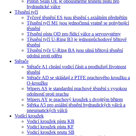
Piston Seals OE je obousměrné těsnění pístu pro
hydraulické válce
Těsnění tyčí
Tyčové těsnění ES jsou těsnění s axiálním předpětím
Těsnění tyčí M1 jsou jednočinná vratně se pohybující
těsnění
Těsnění pístu OD pro řídicí válce a servosystémy
Těsnění tyčí U-Ring B3 je jednoprůchodové břitové
těsnění
Těsnění tyče U-Ring BA jsou silná břitová těsnění
odolná proti oděru
Stěrače
Stěrače A1 chrání vodicí části a prodlužují životnost
těsnění
Stěrače AD se skládají z PTFE prachového kroužku a
O-kroužku
Wipers AS je standardní prachové těsnění s vysokou
odolností proti prachu
Wipers AY je prachový kroužek s dvojitým břitem
Stěrka A5 pro axiální těsnění hydraulických válců a
pneumatických válců
Vodící kroužek
Vodicí kroužek pístu KB
Vodicí kroužek pístu KF
Vodicí kroužek prutu SB