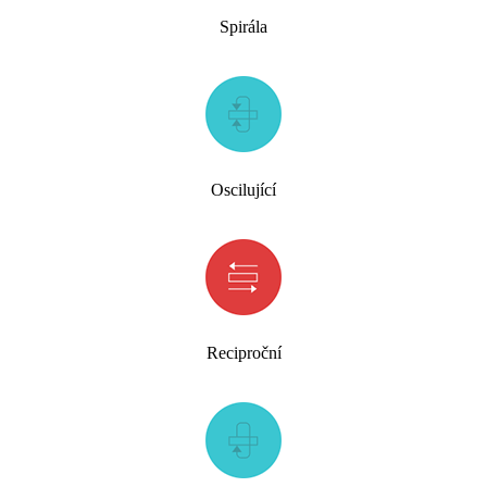
Spirála
Oscilující
Reciproční