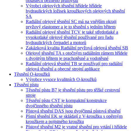
oblastech běžného průmyslu
Výrobci olejových těsnění hřídele hřídele
hydraulických ložisek kroužkových olejových těsnění
SA
Radiální olejové těsnění SC má na vnějším okraji
pryžový elastomer a je to těsnění s jedním břitem
Radiální olejové těsnění TCV je také středotlaké a
vysokotlaké olejové těsnění používané pro řadu
hydraulických čerpadel a motorů
Zakázková kvalita Radiální pryžová olejová těsnění SB
Olejové těsnění TA s otočným radiálním rámem hřídele
s dvojitým břitem je prachotěsné a vodotěsné
Radiální olejová těsnění TB se používají pro radiální
olejová těsnění a obecné strojní aplikace
Těsnění O-kroužků
Výrobce vysoce kvalitních O-kroužků
Těsnění pístu
Těsnění pístu B7 je těsnění pístu pro těžké cestovní
stroje
Těsnění pístu CST je kompaktní konstrukce
dvojčinného těsnění pístu
Pístová těsnění DAS jsou dvojčinná pístová těsnění
Pístní těsnění EK se skládají z V-kroužku s opěrným
kroužkem a pojistného kroužku
Pístové těsnění M2 je vratné těsnění pro vrtání i hřídele