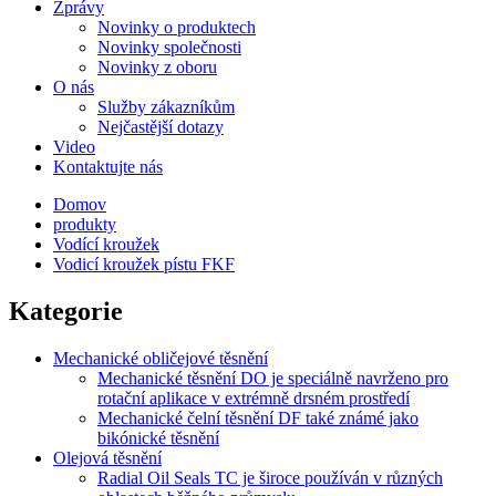
Zprávy
Novinky o produktech
Novinky společnosti
Novinky z oboru
O nás
Služby zákazníkům
Nejčastější dotazy
Video
Kontaktujte nás
Domov
produkty
Vodící kroužek
Vodicí kroužek pístu FKF
Kategorie
Mechanické obličejové těsnění
Mechanické těsnění DO je speciálně navrženo pro
rotační aplikace v extrémně drsném prostředí
Mechanické čelní těsnění DF také známé jako
bikónické těsnění
Olejová těsnění
Radial Oil Seals TC je široce používán v různých