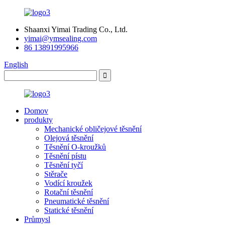
Shaanxi Yimai Trading Co., Ltd.
yimai@ymsealing.com
86 13891995966
English
Domov
produkty
Mechanické obličejové těsnění
Olejová těsnění
Těsnění O-kroužků
Těsnění pístu
Těsnění tyčí
Stěrače
Vodící kroužek
Rotační těsnění
Pneumatické těsnění
Statické těsnění
Průmysl