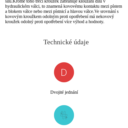
sílu.Kromě toho třecí kroužek zabraňuje klouzání dílů v
hydraulickém válci, to znamená kovovému kontaktu mezi pístem
a blokem válce nebo mezi pístnicí a hlavou válce.Ve srovnání s
kovovým kroužkem odolným proti opotřebení má nekovový
kroužek odolný proti opotřebení více výhod a hodnoty.
Technické údaje
Dvojité jednání