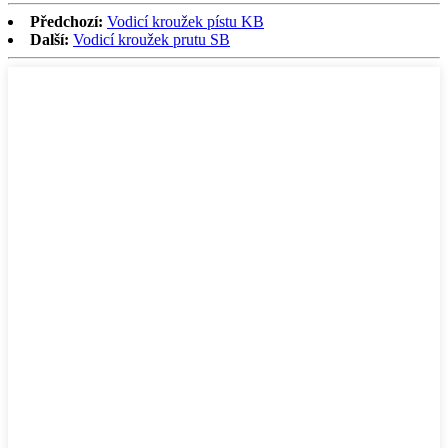
Předchozí:
Vodicí kroužek pístu KB
Další:
Vodicí kroužek prutu SB