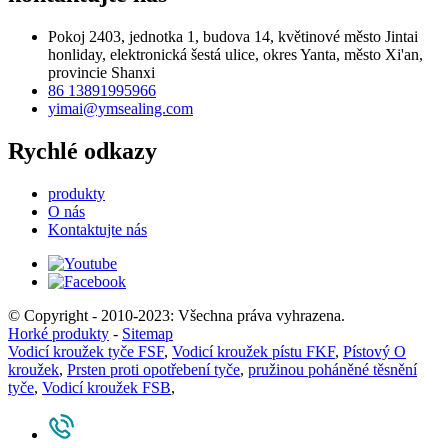
Pokoj 2403, jednotka 1, budova 14, květinové město Jintai
honliday, elektronická šestá ulice, okres Yanta, město Xi'an,
provincie Shanxi
86 13891995966
yimai@ymsealing.com
Rychlé odkazy
produkty
O nás
Kontaktujte nás
© Copyright - 2010-2023: Všechna práva vyhrazena.
Horké produkty
-
Sitemap
Vodicí kroužek tyče FSF
,
Vodicí kroužek pístu FKF
,
Pístový O
kroužek
,
Prsten proti opotřebení tyče
,
pružinou poháněné těsnění
tyče
,
Vodicí kroužek FSB
,