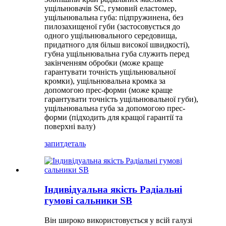
ущільнювачів SC, гумовий еластомер,
ущільнювальна губа: підпружинена, без
пилозахищеної губи (застосовується до
одного ущільнювального середовища,
придатного для більш високої швидкості),
губна ущільнювальна губа служить перед
закінченням обробки (може краще
гарантувати точність ущільнювальної
кромки), ущільнювальна кромка за
допомогою прес-форми (може краще
гарантувати точність ущільнювальної губи),
ущільнювальна губа за допомогою прес-
форми (підходить для кращої гарантії та
поверхні валу)
запит
деталь
Індивідуальна якість Радіальні
гумові сальники SB
Він широко використовується у всій галузі