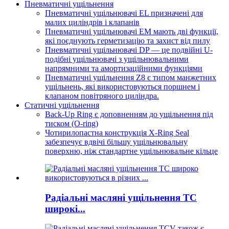
Пневматичні ущільнення
Пневматичні ущільнювачі EL призначені для
малих циліндрів і клапанів
Пневматичні ущільнювачі EM мають дві функції,
які поєднують герметизацію та захист від пилу
Пневматичні ущільнювачі DP — це подвійні U-
подібні ущільнювачі з ущільнювальними
напрямними та амортизаційними функціями
Пневматичні ущільнення Z8 є типом манжетних
ущільнень, які використовуються поршнем і
клапаном повітряного циліндра.
Статичні ущільнення
Back-Up Ring є доповненням до ущільнення під
тиском (O-ring)
Чотирилопастна конструкція X-Ring Seal
забезпечує вдвічі більшу ущільнювальну
поверхню, ніж стандартне ущільнювальне кільце
Радіальні масляні ущільнення TC
широкі...