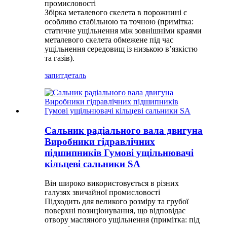
промисловості
Збірка металевого скелета в порожнині є
особливо стабільною та точною (примітка:
статичне ущільнення між зовнішніми краями
металевого скелета обмежене під час
ущільнення середовищ із низькою в’язкістю
та газів).
запит
деталь
Сальник радіального вала двигуна
Виробники гідравлічних
підшипників Гумові ущільнювачі
кільцеві сальники SA
Він широко використовується в різних
галузях звичайної промисловості
Підходить для великого розміру та грубої
поверхні позиціонування, що відповідає
отвору масляного ущільнення (примітка: під