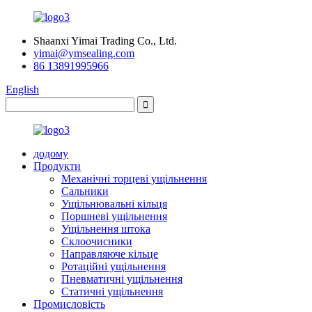
Shaanxi Yimai Trading Co., Ltd.
yimai@ymsealing.com
86 13891995966
English
додому
Продукти
Механічні торцеві ущільнення
Сальники
Ущільнювальні кільця
Поршневі ущільнення
Ущільнення штока
Склоочисники
Направляюче кільце
Ротаційні ущільнення
Пневматичні ущільнення
Статичні ущільнення
Промисловість