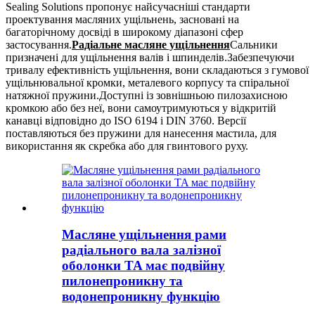
Sealing Solutions пропонує найсучасніші стандарти
проектування масляних ущільнень, засновані на
багаторічному досвіді в широкому діапазоні сфер
застосування.
Радіальне масляне ущільнення
Сальники
призначені для ущільнення валів і шпинделів.Забезпечуючи
тривалу ефективність ущільнення, вони складаються з гумової
ущільнювальної кромки, металевого корпусу та спіральної
натяжної пружини.Доступні із зовнішньою пилозахисною
кромкою або без неї, вони самоутримуються у відкритій
канавці відповідно до ISO 6194 і DIN 3760. Версії
поставляються без пружини для нанесення мастила, для
використання як скребка або для гвинтового руху.
Масляне ущільнення рами
радіального вала залізної
оболонки TA має подвійну
пилонепроникну та
водонепроникну функцію