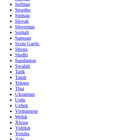
Serbian
Sesotho
Sinhala
Slovak
Slovenian
Somali
Samoan
Scots Gaelic
Shona
Sindhi
Sundanese
Swahili
Tajik
Tamil
Telugu
Thai
Ukrainian
Urdu
Uzbek
Vietnamese
Welsh
Xhosa
Yiddish
Yoruba
Zulu