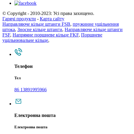
© Copyright - 2010-2023: Усі права захищено.
Гарячі продукти
-
Карта сайту
Направляюче кільце штанги FSB
,
пружинне ущільнення
штока
,
Зносне кільце штанги
,
Направляюче кільце штанги
FSF
,
Напрямне поршневе кільце FKF
,
Поршневе
ущільнювальне кільце
,
Телефон
Тел
86 13891995966
Електронна пошта
Електронна пошта