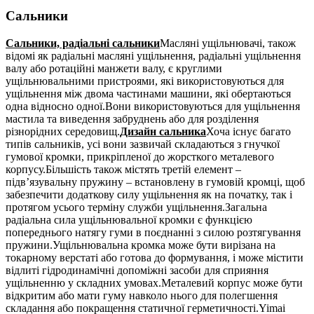
Сальники
Сальники, радіальні сальники
Масляні ущільнювачі, також
відомі як радіальні масляні ущільнення, радіальні ущільнення
валу або ротаційні манжети валу, є круглими
ущільнювальними пристроями, які використовуються для
ущільнення між двома частинами машини, які обертаються
одна відносно одної.Вони використовуються для ущільнення
мастила та виведення забруднень або для розділення
різнорідних середовищ.
Дизайн сальника
Хоча існує багато
типів сальників, усі вони зазвичай складаються з гнучкої
гумової кромки, прикріпленої до жорсткого металевого
корпусу.Більшість також містять третій елемент –
підв’язувальну пружину – встановлену в гумовій кромці, щоб
забезпечити додаткову силу ущільнення як на початку, так і
протягом усього терміну служби ущільнення.Загальна
радіальна сила ущільнювальної кромки є функцією
попереднього натягу гуми в поєднанні з силою розтягування
пружини.Ущільнювальна кромка може бути вирізана на
токарному верстаті або готова до формування, і може містити
відлиті гідродинамічні допоміжні засоби для сприяння
ущільненню у складних умовах.Металевий корпус може бути
відкритим або мати гуму навколо нього для полегшення
складання або покращення статичної герметичності.Yimai