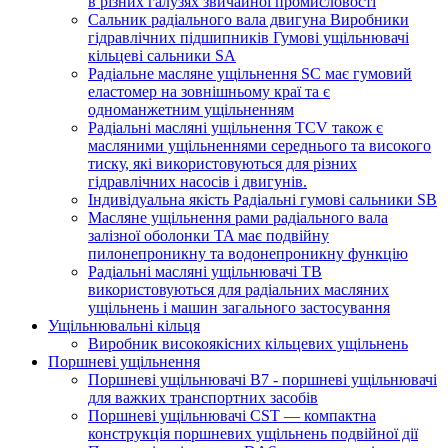
в різних галузях звичайної промисловості
Сальник радіального вала двигуна Виробники
гідравлічних підшипників Гумові ущільнювачі
кільцеві сальники SA
Радіальне масляне ущільнення SC має гумовий
еластомер на зовнішньому краї та є
одноманжетним ущільненням
Радіальні масляні ущільнення TCV також є
масляними ущільненнями середнього та високого
тиску, які використовуються для різних
гідравлічних насосів і двигунів.
Індивідуальна якість Радіальні гумові сальники SB
Масляне ущільнення рами радіального вала
залізної оболонки TA має подвійну
пилонепроникну та водонепроникну функцію
Радіальні масляні ущільнювачі TB
використовуються для радіальних масляних
ущільнень і машин загального застосування
Ущільнювальні кільця
Виробник високоякісних кільцевих ущільнень
Поршневі ущільнення
Поршневі ущільнювачі B7 - поршневі ущільнювачі
для важких транспортних засобів
Поршневі ущільнювачі CST — компактна
конструкція поршневих ущільнень подвійної дії