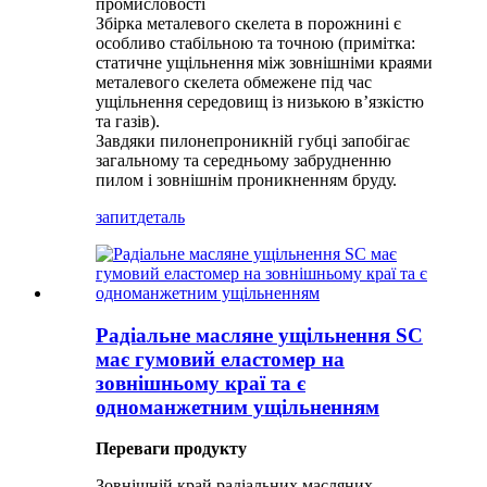
промисловості
Збірка металевого скелета в порожнині є
особливо стабільною та точною (примітка:
статичне ущільнення між зовнішніми краями
металевого скелета обмежене під час
ущільнення середовищ із низькою в’язкістю
та газів).
Завдяки пилонепроникній губці запобігає
загальному та середньому забрудненню
пилом і зовнішнім проникненням бруду.
запит
деталь
Радіальне масляне ущільнення SC
має гумовий еластомер на
зовнішньому краї та є
одноманжетним ущільненням
Переваги продукту
Зовнішній край радіальних масляних