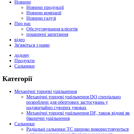
Новини
Новини продукції
Новини компанії
Новини галузі
Про нас
Обслуговування клієнтів
поширені запитання
відео
Зв'яжіться з нами
додому
Продукти
Сальники
Категорії
Механічні торцеві ущільнення
Механічні торцеві ущільнення DO спеціально
розроблені для обертових застосувань у
надзвичайно суворих умовах
Механічні торцеві ущільнення DF, також відомі як
біконічні ущільнення
Сальники
Радіальні сальники TC широко використовуються