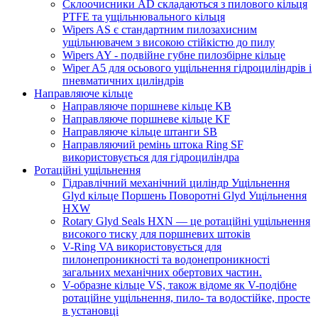
Склоочисники AD складаються з пилового кільця
PTFE та ущільнювального кільця
Wipers AS є стандартним пилозахисним
ущільнювачем з високою стійкістю до пилу
Wipers AY - подвійне губне пилозбірне кільце
Wiper A5 для осьового ущільнення гідроциліндрів і
пневматичних циліндрів
Направляюче кільце
Направляюче поршневе кільце KB
Направляюче поршневе кільце KF
Направляюче кільце штанги SB
Направляючий ремінь штока Ring SF
використовується для гідроциліндра
Ротаційні ущільнення
Гідравлічний механічний циліндр Ущільнення
Glyd кільце Поршень Поворотні Glyd Ущільнення
HXW
Rotary Glyd Seals HXN — це ротаційні ущільнення
високого тиску для поршневих штоків
V-Ring VA використовується для
пилонепроникності та водонепроникності
загальних механічних обертових частин.
V-образне кільце VS, також відоме як V-подібне
ротаційне ущільнення, пило- та водостійке, просте
в установці