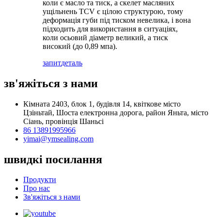
коли є масло та тиск, а скелет масляних
ущільнень TCV є цілою структурою, тому
деформація губи під тиском невелика, і вона
підходить для використання в ситуаціях,
коли осьовий діаметр великий, а тиск
високий (до 0,89 мпа).
запит
деталь
зв'яжіться з нами
Кімната 2403, блок 1, будівля 14, квіткове місто
Цзіньтай, Шоста електронна дорога, район Яньта, місто
Сіань, провінція Шаньсі
86 13891995966
yimai@ymsealing.com
швидкі посилання
Продукти
Про нас
Зв'яжіться з нами