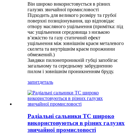
Він широко використовується в різних
галузях звичайної промисловості
Підходить для великого розміру та грубої
поверхні позиціонування, що відповідає
отвору масляного ущільнення (примітка: під
час ущільнення середовища з низькою
в’язкістю та газу статичний ефект
ущільнення між зовнішнім краєм металевого
скелета та внутрішнім краєм порожнини
обмежений.)
Завдяки пилонепроникній губці запобігає
загальному та середньому забрудненню
пилом і зовнішнім проникненням бруду.
запит
деталь
Радіальні сальники TC широко
використовуються в різних галузях
звичайної промисловості