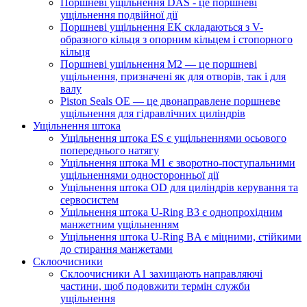
Поршневі ущільнення DAS - це поршневі
ущільнення подвійної дії
Поршневі ущільнення ЕК складаються з V-
образного кільця з опорним кільцем і стопорного
кільця
Поршневі ущільнення M2 — це поршневі
ущільнення, призначені як для отворів, так і для
валу
Piston Seals OE — це двонаправлене поршневе
ущільнення для гідравлічних циліндрів
Ущільнення штока
Ущільнення штока ES є ущільненнями осьового
попереднього натягу
Ущільнення штока M1 є зворотно-поступальними
ущільненнями односторонньої дії
Ущільнення штока OD для циліндрів керування та
сервосистем
Ущільнення штока U-Ring B3 є однопрохідним
манжетним ущільненням
Ущільнення штока U-Ring BA є міцними, стійкими
до стирання манжетами
Склоочисники
Склоочисники A1 захищають направляючі
частини, щоб подовжити термін служби
ущільнення