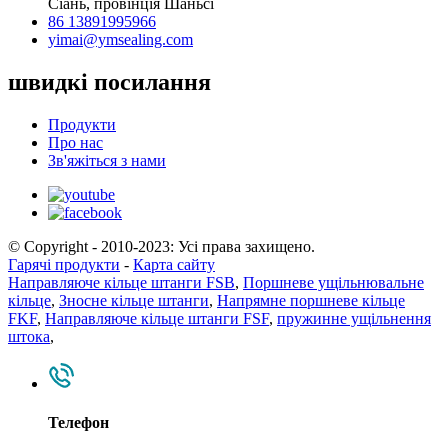
Сіань, провінція Шаньсі
86 13891995966
yimai@ymsealing.com
швидкі посилання
Продукти
Про нас
Зв'яжіться з нами
© Copyright - 2010-2023: Усі права захищено.
Гарячі продукти
-
Карта сайту
Направляюче кільце штанги FSB
,
Поршневе ущільнювальне
кільце
,
Зносне кільце штанги
,
Напрямне поршневе кільце
FKF
,
Направляюче кільце штанги FSF
,
пружинне ущільнення
штока
,
Телефон