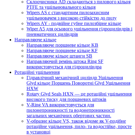
Склоочисники AD складаються з пилового кільця
PTFE та ущільнювального кільця
Wipers AS є стандартним пилозахисним
ущільнювачем з високою стійкістю до пилу
Wipers AY - подвійне губне пилозбірне кільце
Wiper A5 для осьового ущільнення гідроциліндрів і
пневматичних циліндрів
Направляюче кільце
Направляюче поршневе кільце KB
Направляюче поршневе кільце KF
Направляюче кільце штанги SB
Направляючий ремінь штока Ring SF
використовується для гідроциліндра
Ротаційні ущільнення
Гідравлічний механічний циліндр Ущільнення
Glyd кільце Поршень Поворотні Glyd Ущільнення
HXW
Rotary Glyd Seals HXN — це ротаційні ущільнення
високого тиску для поршневих штоків
V-Ring VA використовується для
пилонепроникності та водонепроникності
загальних механічних обертових частин.
V-образне кільце VS, також відоме як V-подібне
ротаційне ущільнення, пило- та водостійке, просте
в установці