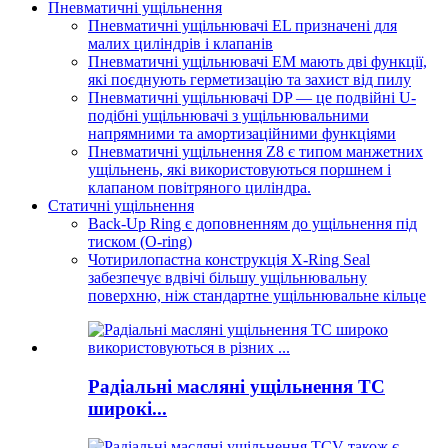
Пневматичні ущільнення
Пневматичні ущільнювачі EL призначені для
малих циліндрів і клапанів
Пневматичні ущільнювачі EM мають дві функції,
які поєднують герметизацію та захист від пилу
Пневматичні ущільнювачі DP — це подвійні U-
подібні ущільнювачі з ущільнювальними
напрямними та амортизаційними функціями
Пневматичні ущільнення Z8 є типом манжетних
ущільнень, які використовуються поршнем і
клапаном повітряного циліндра.
Статичні ущільнення
Back-Up Ring є доповненням до ущільнення під
тиском (O-ring)
Чотирилопастна конструкція X-Ring Seal
забезпечує вдвічі більшу ущільнювальну
поверхню, ніж стандартне ущільнювальне кільце
Радіальні масляні ущільнення TC
широкі...