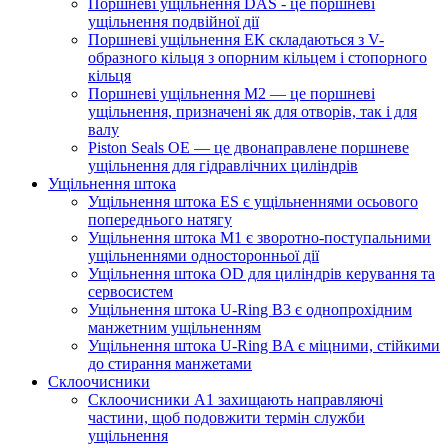
Поршневі ущільнення DAS - це поршневі
ущільнення подвійної дії
Поршневі ущільнення ЕК складаються з V-
образного кільця з опорним кільцем і стопорного
кільця
Поршневі ущільнення M2 — це поршневі
ущільнення, призначені як для отворів, так і для
валу
Piston Seals OE — це двонаправлене поршневе
ущільнення для гідравлічних циліндрів
Ущільнення штока
Ущільнення штока ES є ущільненнями осьового
попереднього натягу
Ущільнення штока M1 є зворотно-поступальними
ущільненнями односторонньої дії
Ущільнення штока OD для циліндрів керування та
сервосистем
Ущільнення штока U-Ring B3 є однопрохідним
манжетним ущільненням
Ущільнення штока U-Ring BA є міцними, стійкими
до стирання манжетами
Склоочисники
Склоочисники A1 захищають направляючі
частини, щоб подовжити термін служби
ущільнення