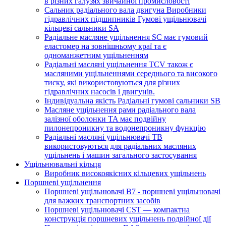
в різних галузях звичайної промисловості
Сальник радіального вала двигуна Виробники
гідравлічних підшипників Гумові ущільнювачі
кільцеві сальники SA
Радіальне масляне ущільнення SC має гумовий
еластомер на зовнішньому краї та є
одноманжетним ущільненням
Радіальні масляні ущільнення TCV також є
масляними ущільненнями середнього та високого
тиску, які використовуються для різних
гідравлічних насосів і двигунів.
Індивідуальна якість Радіальні гумові сальники SB
Масляне ущільнення рами радіального вала
залізної оболонки TA має подвійну
пилонепроникну та водонепроникну функцію
Радіальні масляні ущільнювачі TB
використовуються для радіальних масляних
ущільнень і машин загального застосування
Ущільнювальні кільця
Виробник високоякісних кільцевих ущільнень
Поршневі ущільнення
Поршневі ущільнювачі B7 - поршневі ущільнювачі
для важких транспортних засобів
Поршневі ущільнювачі CST — компактна
конструкція поршневих ущільнень подвійної дії