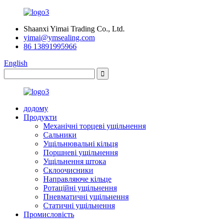
Shaanxi Yimai Trading Co., Ltd.
yimai@ymsealing.com
86 13891995966
English
додому
Продукти
Механічні торцеві ущільнення
Сальники
Ущільнювальні кільця
Поршневі ущільнення
Ущільнення штока
Склоочисники
Направляюче кільце
Ротаційні ущільнення
Пневматичні ущільнення
Статичні ущільнення
Промисловість