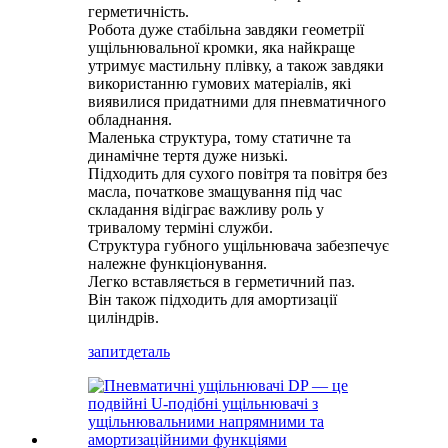
герметичність.
Робота дуже стабільна завдяки геометрії
ущільнювальної кромки, яка найкраще
утримує мастильну плівку, а також завдяки
використанню гумових матеріалів, які
виявилися придатними для пневматичного
обладнання.
Маленька структура, тому статичне та
динамічне тертя дуже низькі.
Підходить для сухого повітря та повітря без
масла, початкове змащування під час
складання відіграє важливу роль у
тривалому терміні служби.
Структура губного ущільнювача забезпечує
належне функціонування.
Легко вставляється в герметичний паз.
Він також підходить для амортизації
циліндрів.
запит
деталь