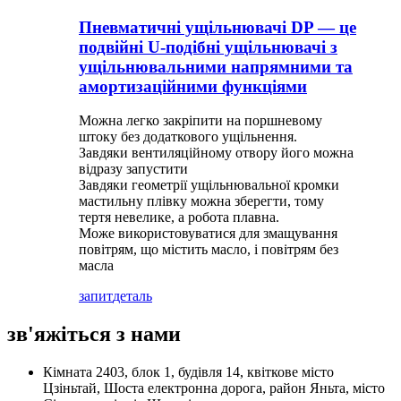
Пневматичні ущільнювачі DP — це
подвійні U-подібні ущільнювачі з
ущільнювальними напрямними та
амортизаційними функціями
Можна легко закріпити на поршневому
штоку без додаткового ущільнення.
Завдяки вентиляційному отвору його можна
відразу запустити
Завдяки геометрії ущільнювальної кромки
мастильну плівку можна зберегти, тому
тертя невелике, а робота плавна.
Може використовуватися для змащування
повітрям, що містить масло, і повітрям без
масла
запит
деталь
зв'яжіться з нами
Кімната 2403, блок 1, будівля 14, квіткове місто
Цзіньтай, Шоста електронна дорога, район Яньта, місто