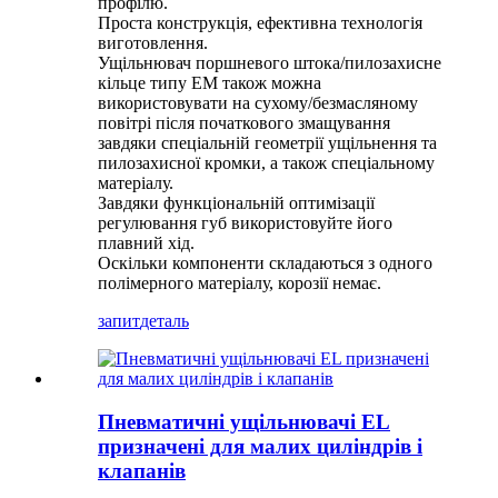
профілю.
Проста конструкція, ефективна технологія
виготовлення.
Ущільнювач поршневого штока/пилозахисне
кільце типу EM також можна
використовувати на сухому/безмасляному
повітрі після початкового змащування
завдяки спеціальній геометрії ущільнення та
пилозахисної кромки, а також спеціальному
матеріалу.
Завдяки функціональній оптимізації
регулювання губ використовуйте його
плавний хід.
Оскільки компоненти складаються з одного
полімерного матеріалу, корозії немає.
запит
деталь
Пневматичні ущільнювачі EL
призначені для малих циліндрів і
клапанів