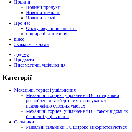
Новини
Новини продукції
Новини компанії
Новини галузі
Про нас
Обслуговування клієнтів
поширені запитання
відео
Зв'яжіться з нами
додому
Продукти
Пневматичні ущільнення
Категорії
Механічні торцеві ущільнення
Механічні торцеві ущільнення DO спеціально
розроблені для обертових застосувань у
надзвичайно суворих умовах
Механічні торцеві ущільнення DF, також відомі як
біконічні ущільнення
Сальники
Радіальні сальники TC широко використовуються