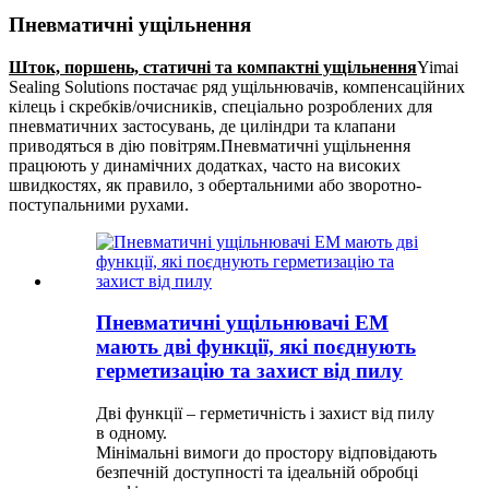
Пневматичні ущільнення
Шток, поршень, статичні та компактні ущільнення
Yimai
Sealing Solutions постачає ряд ущільнювачів, компенсаційних
кілець і скребків/очисників, спеціально розроблених для
пневматичних застосувань, де циліндри та клапани
приводяться в дію повітрям.Пневматичні ущільнення
працюють у динамічних додатках, часто на високих
швидкостях, як правило, з обертальними або зворотно-
поступальними рухами.
Пневматичні ущільнювачі EM
мають дві функції, які поєднують
герметизацію та захист від пилу
Дві функції – герметичність і захист від пилу
в одному.
Мінімальні вимоги до простору відповідають
безпечній доступності та ідеальній обробці