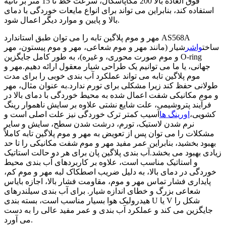
فوق العاده بالا 200 مگاپاسکال، سرعت خط تا 15 متر بر ثانیه
استفاده کند، بنابراین می تواند برای انواع مایعات خوردگی با دمای
بالا و پایین و موارد دیگر اعمال شود.
مهر و موم پلاگین تابه را می توان طبق استاندارد AS568A
ساخت
واشر
شیار (مانند مهر و موم شعاعی، مهر و موم پیستون، مهر
و موم صورت محوری، و غیره)، به طور کامل جایگزین O-ring
جهانی، یا ما می توانیم یک طراحی شیار معقول ارائه دهیم.مهر و
موم پلاگین تابه می تواند عملکرد آب بندی خوبی را برای مدت
طولانی حفظ کند زیرا مشکلی برای تورم ندارد.به عنوان مثال، مهر
و موم مکانیکی شفت اعمال شده به محیط خوردگی با دمای بالا در
فرآیند پتروشیمی، علت شایع نشتی علاوه بر سایش ناهموار رینگ
کشویی،
اورینگ ها
آسیب کمتر ترک خوردگی نیز علت اصلی است و
نرم شدن لاستیک، تورم، درشت شدن سطح، سایش و سایر
مشکلات را می توان پس از تعویض به مهر و موم پلاگین تابه کاملاً
بهبود بخشید، بنابراین عمر مفید مهر و موم شفت مکانیکی را تا حد
زیادی بهبود می بخشد.آب بندی پلاگین پان برای هر دو حالت استاتیک
و استاتیک مناسب است، علاوه بر کاربردهای آب بندی محیط
خوردگی در دمای بالا، به دلیل ضریب اصطکاک لبه مهر و موم کم،
پایداری فشار تماس مهر و موم، مقاومت فشار بالا، اجازه بایاس
شعاعی بزرگ و خطای اندازه شیار. برای آب بندی سیلندرهای
هیدرولیک هوا بسیار مناسب است، بسته بندی U یا V شکل را
جایگزین می کند و عملکرد آب بندی و عمر مفید عالی را به دست
می آورد.