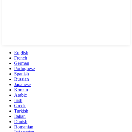
English
French
German
Portuguese
Spanish
Russian
Japanese
Korean
Arabic
Irish
Greek
Turkish
Italian
Danish
Romanian