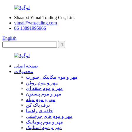
Shaanxi Yimai Trading Co., Ltd.
yimai@ymsealing.com
86 13891995966
English
صفحه اصلی
محصولات
مهر و موم مکانیکی صورت
مهر و موم روغن
مهر و موم حلقه ای
مهر و موم پیستون
مهر و موم میله
برف پاک کن
حلقه ی راهنما
مهر و موم های چرخشی
مهر و موم پنوماتیک
مهر و موم استاتیک