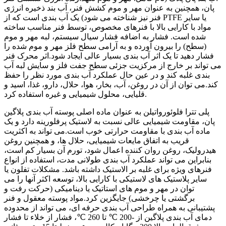
پان، همچنین به عنوان مهر و موم کشش فنر، آب بند ذخیره انرژی
فنر نیز شناخته می شود) یک آب بندی است که از PTFE یا سایر
مواد با کارایی بالا با فنرهای مخصوص، توسط فنر مناسب ساخته
شده است. فشار به اضافه فشار سیال سیستم، لبه مهر و موم
(سطح) را بیرون آورده و به آرامی سطح فلز مهر و موم شده را
فشار دهید تا یک اثر آب بندی بسیار عالی ایجاد شود.اثر محرک فنر
می تواند بر خارج از مرکزیت جزئی سطح جفت فلز و سایش لبه آب
بندی غلبه کند و در عین حال عملکرد آب بندی مورد نظر را حفظ
کند.می توان از آن در روغن، آب، بخار، هوا، حلال، دارو، غذا، اسید و
قلیایی، محلول شیمیایی و غیره استفاده کرد.
پلی تترا فلوئورواتیلن به عنوان ماده اصلی پوسته آب بندی پلاگین
پان، مقاومت شیمیایی عالی نسبت به لاستیک پرفلورینه دارد و یک
ماده آب بندی با مقاومت حرارتی خوب است.می تواند به اکثریت
قریب به اتفاق مایعات شیمیایی، حلال ها، و همچنین روغن
هیدرولیک، روغن روان کننده اعمال شود، تورم آن بسیار کم است،
بنابراین می تواند عملکرد آب بندی طولانی مدت، استفاده از انواع
فنرهای ویژه برای غلبه بر الاستیک داشته باشد. مشکلات تفلون یا
سایر پلاستیک های لاستیکی با کارایی بالا، توسعه اکثر آنها را می
توان در مهر و موم های استاتیک یا دینامیکی (حرکت رفت و
برگشتی یا چرخشی) جایگزین کرد.مواد پوسته معقول و فنر
پشتیبانی به همراه طراحی آب بندی حرفه ای، می تواند از محدوده
دمای آب بندی پلاگین از -200 ℃ تا 260 ℃، فشار از خلاء تا فشار