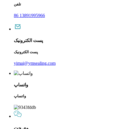
تلفن
86 13891995966
پست الکترونیک
پست الکترونیک
yimai@ymsealing.com
واتساپ
واتساپ
وی چت