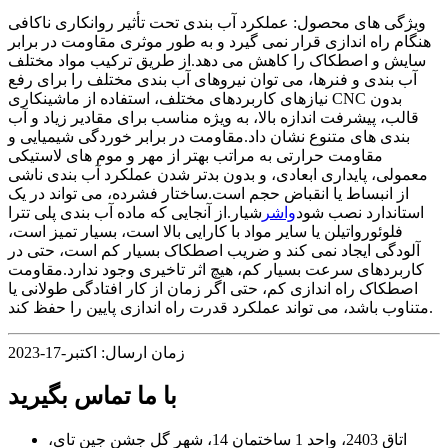
ویژگی های محصول: عملکرد آب بندی تحت تأثیر روانکاری ناکافی
هنگام راه اندازی قرار نمی گیرد و به طور موثری مقاومت در برابر
سایش و اصطکاک را کاهش می دهد.از طریق ترکیب مواد مختلف
آب بندی و فنرها، می توان نیروهای آب بندی مختلف را برای رفع
نیازهای کاربردهای مختلف، استفاده از ماشینکاری CNC بدون
قالب، پیشرفت اندازه بالا، به ویژه مناسب برای مقادیر زیاد و آب
بندی های متنوع نشان داد.مقاومت در برابر خوردگی شیمیایی و
مقاومت حرارتی به مراتب بهتر از مهر و موم های لاستیکی
معمولی، پایداری ابعادی، و بدون بدتر شدن عملکرد آب بندی ناشی
از انبساط یا انقباض حجم است.ساختار فشرده، می تواند در یک
استاندارد نصب شود
واشر
شیار.از آنجایی که ماده آب بندی پلی تترا
فلوئورواتیلن یا سایر مواد با کارایی بالا است، بسیار تمیز است،
آلودگی ایجاد نمی کند و ضریب اصطکاک بسیار کم است، حتی در
کاربردهای سرعت بسیار کم، هیچ اثر تاخیری وجود ندارد.مقاومت
اصطکاک راه اندازی کم، حتی اگر زمان از کار افتادگی طولانی یا
متناوب باشد، می تواند عملکرد قدرت راه اندازی پایین را حفظ کند.
زمان ارسال: اکتبر-17-2023
با ما تماس بگیرید
اتاق 2403، واحد 1 ساختمان 14، شهر گل جشن جین تای،