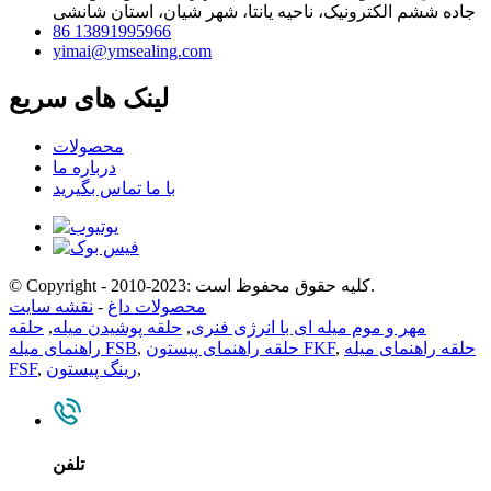
جاده ششم الکترونیک، ناحیه یانتا، شهر شیان، استان شانشی
86 13891995966
yimai@ymsealing.com
لینک های سریع
محصولات
درباره ما
با ما تماس بگیرید
© Copyright - 2010-2023: کلیه حقوق محفوظ است.
محصولات داغ
-
نقشه سایت
مهر و موم میله ای با انرژی فنری
,
حلقه پوشیدن میله
,
حلقه
حلقه راهنمای میله
,
حلقه راهنمای پیستون FKF
,
راهنمای میله FSB
,
رینگ پیستون
,
FSF
تلفن