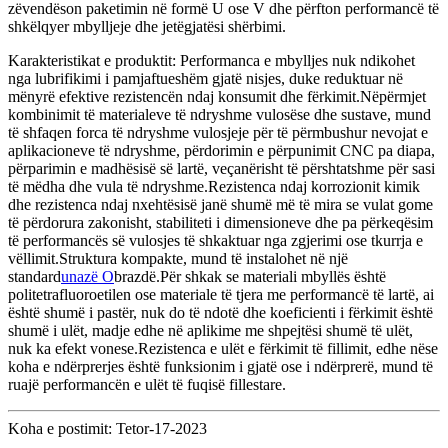
zëvendëson paketimin në formë U ose V dhe përfton performancë të
shkëlqyer mbylljeje dhe jetëgjatësi shërbimi.
Karakteristikat e produktit: Performanca e mbylljes nuk ndikohet
nga lubrifikimi i pamjaftueshëm gjatë nisjes, duke reduktuar në
mënyrë efektive rezistencën ndaj konsumit dhe fërkimit.Nëpërmjet
kombinimit të materialeve të ndryshme vulosëse dhe sustave, mund
të shfaqen forca të ndryshme vulosjeje për të përmbushur nevojat e
aplikacioneve të ndryshme, përdorimin e përpunimit CNC pa diapa,
përparimin e madhësisë së lartë, veçanërisht të përshtatshme për sasi
të mëdha dhe vula të ndryshme.Rezistenca ndaj korrozionit kimik
dhe rezistenca ndaj nxehtësisë janë shumë më të mira se vulat gome
të përdorura zakonisht, stabiliteti i dimensioneve dhe pa përkeqësim
të performancës së vulosjes të shkaktuar nga zgjerimi ose tkurrja e
vëllimit.Struktura kompakte, mund të instalohet në një
standard
unazë O
brazdë.Për shkak se materiali mbyllës është
politetrafluoroetilen ose materiale të tjera me performancë të lartë, ai
është shumë i pastër, nuk do të ndotë dhe koeficienti i fërkimit është
shumë i ulët, madje edhe në aplikime me shpejtësi shumë të ulët,
nuk ka efekt vonese.Rezistenca e ulët e fërkimit të fillimit, edhe nëse
koha e ndërprerjes është funksionim i gjatë ose i ndërprerë, mund të
ruajë performancën e ulët të fuqisë fillestare.
Koha e postimit: Tetor-17-2023