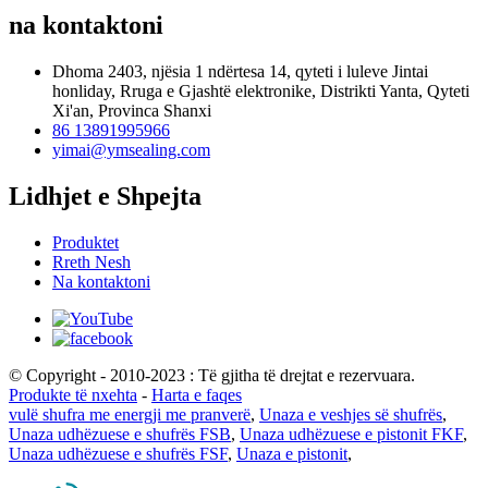
na kontaktoni
Dhoma 2403, njësia 1 ndërtesa 14, qyteti i luleve Jintai
honliday, Rruga e Gjashtë elektronike, Distrikti Yanta, Qyteti
Xi'an, Provinca Shanxi
86 13891995966
yimai@ymsealing.com
Lidhjet e Shpejta
Produktet
Rreth Nesh
Na kontaktoni
© Copyright - 2010-2023 : Të gjitha të drejtat e rezervuara.
Produkte të nxehta
-
Harta e faqes
vulë shufra me energji me pranverë
,
Unaza e veshjes së shufrës
,
Unaza udhëzuese e shufrës FSB
,
Unaza udhëzuese e pistonit FKF
,
Unaza udhëzuese e shufrës FSF
,
Unaza e pistonit
,