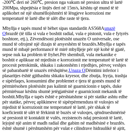
-200℃ deri në 260℃, presion nga vakum në presion ultra të lartë
200Mpa, shpejtësia e linjës deri në 15m/s, kështu që mund të të
aplikohet në një shumëllojshmëri të lëngjeve korrozioni me
temperaturë të lartë dhe të ulët dhe raste të tjera.
Mbyllja e tapës mund të bëhet sipas standardit AS568A
unazë
O
brazdë (të tilla si vula e boshtit radial, vula e pistonit, vula e fytyrës
boshtore, etj.), Zëvendësoni plotësisht unazën O universale, ose
mund të ofrojmë një dizajn të arsyeshëm të brazdës.Mbyllja e tapës
mund të mbajë performancë të mirë mbylljeje për një kohë të gjatë,
sepse nuk ka problem të fryhet.Për shembull, vula mekanike e
boshtit e aplikuar në mjedisin e korrozionit me temperaturë të lartë të
procesit petrokimik, shkaku i zakonshëm i rrjedhjes, përveç veshjes
së pabarabartë të unazës rrëshqitëse,
Unaza O
Dëmtimi inferior i
plasaritjes është gjithashtu shkaku kryesor, dhe zbutja, fryrja, trashja
e sipërfaqes, konsumimi dhe problemet e tjera të gomës mund të
përmirësohen plotësisht pas kalimit në guarnicionin e tapës, duke
përmirësuar kështu shumë jetëgjatësinë e guarnicionit mekanik të
boshtit.Mbyllja e tapës është e përshtatshme si për statike ashtu edhe
për statike, përveç aplikimeve të sipërpërmendura të vulosjes së
mjedisit të korrozionit me temperaturë të lartë, për shkak të
koeficientit të ulët të fërkimit të buzës së vulosjes, qëndrueshmërisë
së presionit të kontaktit të vulës, rezistencës ndaj presionit të lartë,
lejojnë një anim të madh radial dhe gabim në madhësinë e brazdës.
është shumë i përshtatshëm për vulat e cilindrave hidraulikë të ajrit,