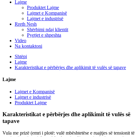
Lajme
Produktet Lajme
Lajmet e Kompanisë
Lajmet e industrisë
Rreth Nesh
Shërbimi ndaj klientit
Pyetjet e shpeshta
Video
Na kontaktoni
Shtëpi
Lajme
Karakteristikat e përbërjes dhe aplikimit të vulës së tapave
Lajme
Lajmet e Kompanisë
Lajmet e industrisë
Produktet Lajme
Karakteristikat e përbërjes dhe aplikimit të vulës së
tapave
Vula me prizë (emri i plotë: vulë mbështetëse e ruajtjes së tensionit të