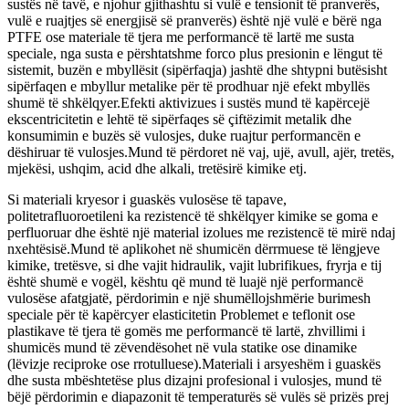
sustës në tavë, e njohur gjithashtu si vulë e tensionit të pranverës,
vulë e ruajtjes së energjisë së pranverës) është një vulë e bërë nga
PTFE ose materiale të tjera me performancë të lartë me susta
speciale, nga susta e përshtatshme forco plus presionin e lëngut të
sistemit, buzën e mbyllësit (sipërfaqja) jashtë dhe shtypni butësisht
sipërfaqen e mbyllur metalike për të prodhuar një efekt mbyllës
shumë të shkëlqyer.Efekti aktivizues i sustës mund të kapërcejë
ekscentricitetin e lehtë të sipërfaqes së çiftëzimit metalik dhe
konsumimin e buzës së vulosjes, duke ruajtur performancën e
dëshiruar të vulosjes.Mund të përdoret në vaj, ujë, avull, ajër, tretës,
mjekësi, ushqim, acid dhe alkali, tretësirë ​​kimike etj.
Si materiali kryesor i guaskës vulosëse të tapave,
politetrafluoroetileni ka rezistencë të shkëlqyer kimike se goma e
perfluoruar dhe është një material izolues me rezistencë të mirë ndaj
nxehtësisë.Mund të aplikohet në shumicën dërrmuese të lëngjeve
kimike, tretësve, si dhe vajit hidraulik, vajit lubrifikues, fryrja e tij
është shumë e vogël, kështu që mund të luajë një performancë
vulosëse afatgjatë, përdorimin e një shumëllojshmërie burimesh
speciale për të kapërcyer elasticitetin Problemet e teflonit ose
plastikave të tjera të gomës me performancë të lartë, zhvillimi i
shumicës mund të zëvendësohet në vula statike ose dinamike
(lëvizje reciproke ose rrotulluese).Materiali i arsyeshëm i guaskës
dhe susta mbështetëse plus dizajni profesional i vulosjes, mund të
bëjë përdorimin e diapazonit të temperaturës së vulës së prizës prej