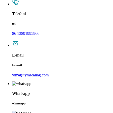
Telefoni
tel
86 13891995966
E-mail
E-mail
yimai@ymsealing.com
Whatsapp
whatsapp