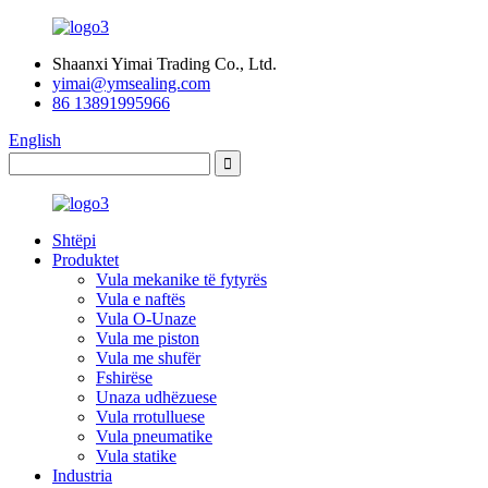
Shaanxi Yimai Trading Co., Ltd.
yimai@ymsealing.com
86 13891995966
English
Shtëpi
Produktet
Vula mekanike të fytyrës
Vula e naftës
Vula O-Unaze
Vula me piston
Vula me shufër
Fshirëse
Unaza udhëzuese
Vula rrotulluese
Vula pneumatike
Vula statike
Industria