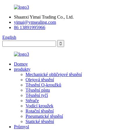
Shaanxi Yimai Trading Co., Ltd.
yimai@ymsealing.com
86 13891995966
English
Domov
produkty
Mechanické obličejové těsnění
Olejová těsnění
Těsnění O-kroužků
Těsnění pístu
Těsnění tyčí
Stěrače
Vodící kroužek
Rotační těsnění
Pneumatické těsnění
Statické těsnění
Průmysl