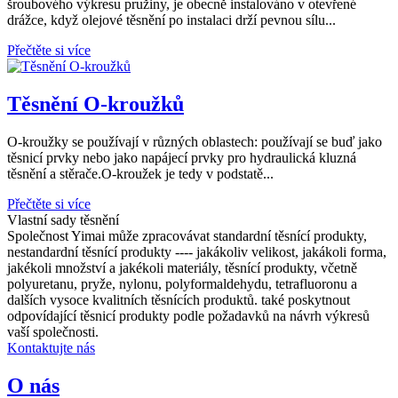
šroubového výkresu pružiny, je obecně instalováno v otevřené
drážce, když olejové těsnění po instalaci drží pevnou sílu...
Přečtěte si více
Těsnění O-kroužků
O-kroužky se používají v různých oblastech: používají se buď jako
těsnicí prvky nebo jako napájecí prvky pro hydraulická kluzná
těsnění a stěrače.O-kroužek je tedy v podstatě...
Přečtěte si více
Vlastní sady těsnění
Společnost Yimai může zpracovávat standardní těsnící produkty,
nestandardní těsnící produkty ---- jakákoliv velikost, jakákoli forma,
jakékoli množství a jakékoli materiály, těsnící produkty, včetně
polyuretanu, pryže, nylonu, polyformaldehydu, tetrafluoronu a
dalších vysoce kvalitních těsnících produktů. také poskytnout
odpovídající těsnicí produkty podle požadavků na návrh výkresů
vaší společnosti.
Kontaktujte nás
O nás