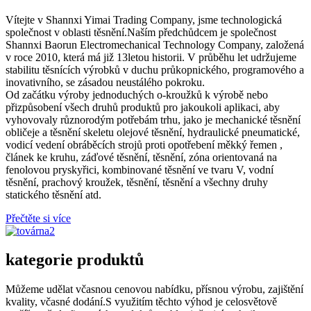
Vítejte v Shannxi Yimai Trading Company, jsme technologická
společnost v oblasti těsnění.Naším předchůdcem je společnost
Shannxi Baorun Electromechanical Technology Company, založená
v roce 2010, která má již 13letou historii. V průběhu let udržujeme
stabilitu těsnících výrobků v duchu průkopnického, programového a
inovativního, se zásadou neustálého pokroku.
Od začátku výroby jednoduchých o-kroužků k výrobě nebo
přizpůsobení všech druhů produktů pro jakoukoli aplikaci, aby
vyhovovaly různorodým potřebám trhu, jako je mechanické těsnění
obličeje a těsnění skeletu olejové těsnění, hydraulické pneumatické,
vodicí vedení obráběcích strojů proti opotřebení měkký řemen ,
článek ke kruhu, záďové těsnění, těsnění, zóna orientovaná na
fenolovou pryskyřici, kombinované těsnění ve tvaru V, vodní
těsnění, prachový kroužek, těsnění, těsnění a všechny druhy
statického těsnění atd.
Přečtěte si více
kategorie produktů
Můžeme udělat včasnou cenovou nabídku, přísnou výrobu, zajištění
kvality, včasné dodání.S využitím těchto výhod je celosvětově