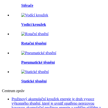
Stěrače
Vodící kroužek
Rotační těsnění
Pneumatické těsnění
Statické těsnění
Centrum zpráv
Pružinový akumulační kroužek energie je druh vysoce
výkonného těsnění, které je uvnitř opatřeno nerezovou
kovovou akumulační pružinou energie a vnějším pláštěm z