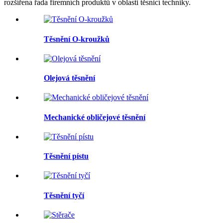
rozšířena řada firemních produktů v oblasti těsnicí techniky.
Těsnění O-kroužků
Olejová těsnění
Mechanické obličejové těsnění
Těsnění pístu
Těsnění tyčí