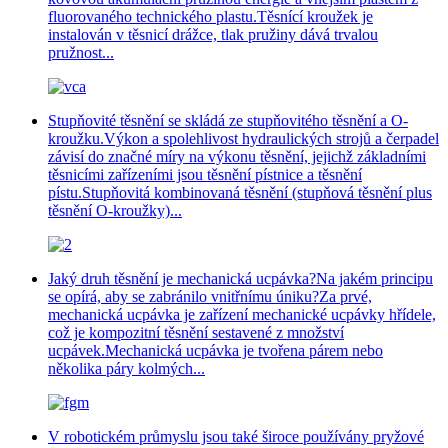
fluorovaného technického plastu.Těsnící kroužek je
instalován v těsnicí drážce, tlak pružiny dává trvalou
pružnost...
Stupňovité těsnění se skládá ze stupňovitého těsnění a O-
kroužku.Výkon a spolehlivost hydraulických strojů a čerpadel
závisí do značné míry na výkonu těsnění, jejichž základními
těsnicími zařízeními jsou těsnění pístnice a těsnění
pístu.Stupňovitá kombinovaná těsnění (stupňová těsnění plus
těsnění O-kroužky)...
Jaký druh těsnění je mechanická ucpávka?Na jakém principu
se opírá, aby se zabránilo vnitřnímu úniku?Za prvé,
mechanická ucpávka je zařízení mechanické ucpávky hřídele,
což je kompozitní těsnění sestavené z množství
ucpávek.Mechanická ucpávka je tvořena párem nebo
několika páry kolmých...
V robotickém průmyslu jsou také široce používány pryžové