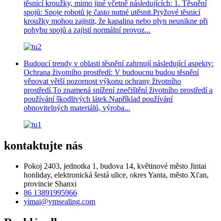
těsnicí kroužky, mimo jiné včetně následujících: 1. Těsnění
spojů: Spoje robotů je často nutné utěsnit.Pryžové těsnicí
kroužky mohou zajistit, že kapalina nebo plyn neunikne při
pohybu spojů a zajistí normální provoz...
Budoucí trendy v oblasti těsnění zahrnují následující aspekty:
Ochrana životního prostředí: V budoucnu budou těsnění
věnovat větší pozornost výkonu ochrany životního
prostředí.To znamená snížení znečištění životního prostředí a
používání škodlivých látek.Například používání
obnovitelných materiálů, výroba...
kontaktujte nás
Pokoj 2403, jednotka 1, budova 14, květinové město Jintai
honliday, elektronická šestá ulice, okres Yanta, město Xi'an,
provincie Shanxi
86 13891995966
yimai@ymsealing.com