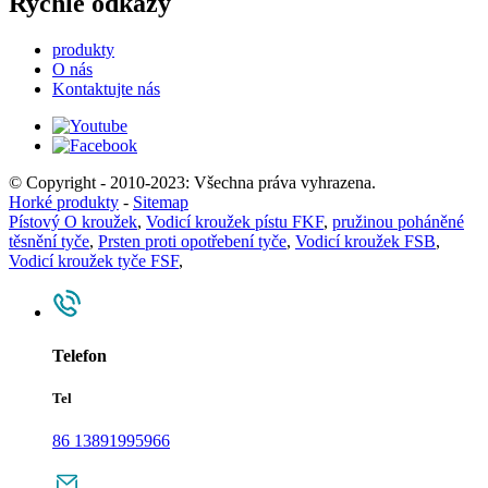
Rychlé odkazy
produkty
O nás
Kontaktujte nás
© Copyright - 2010-2023: Všechna práva vyhrazena.
Horké produkty
-
Sitemap
Pístový O kroužek
,
Vodicí kroužek pístu FKF
,
pružinou poháněné
těsnění tyče
,
Prsten proti opotřebení tyče
,
Vodicí kroužek FSB
,
Vodicí kroužek tyče FSF
,
Telefon
Tel
86 13891995966