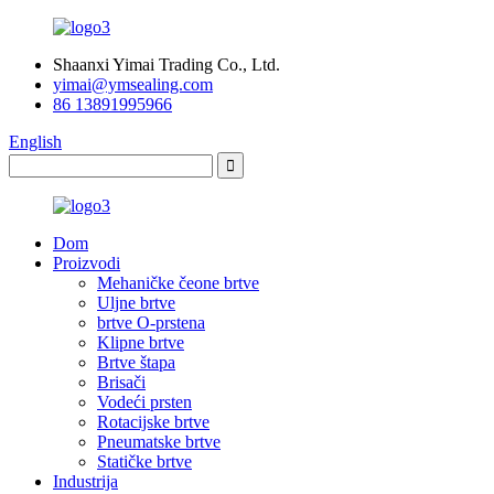
Shaanxi Yimai Trading Co., Ltd.
yimai@ymsealing.com
86 13891995966
English
Dom
Proizvodi
Mehaničke čeone brtve
Uljne brtve
brtve O-prstena
Klipne brtve
Brtve štapa
Brisači
Vodeći prsten
Rotacijske brtve
Pneumatske brtve
Statičke brtve
Industrija