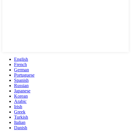
English
French
German
Portuguese
Spanish
Russian
Japanese
Korean
Arabic
Irish
Greek
Turkish
Italian
Danish