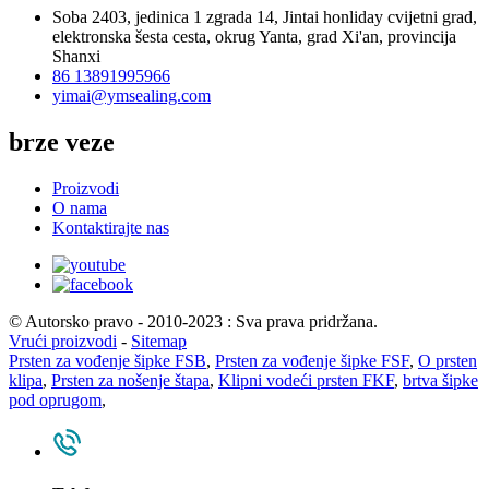
Soba 2403, jedinica 1 zgrada 14, Jintai honliday cvijetni grad,
elektronska šesta cesta, okrug Yanta, grad Xi'an, provincija
Shanxi
86 13891995966
yimai@ymsealing.com
brze veze
Proizvodi
O nama
Kontaktirajte nas
© Autorsko pravo - 2010-2023 : Sva prava pridržana.
Vrući proizvodi
-
Sitemap
Prsten za vođenje šipke FSB
,
Prsten za vođenje šipke FSF
,
O prsten
klipa
,
Prsten za nošenje štapa
,
Klipni vodeći prsten FKF
,
brtva šipke
pod oprugom
,