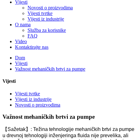
Vijesti
Novosti o proizvodima
Vijesti tvrtke
Vijesti iz industrije
O nama
Služba za korisnike
FAQ
Video
Kontaktirajte nas
Dom
Vijesti
Važnost mehaničkih brtvi za pumpe
Vijesti
Vijesti tvrtke
Vijesti iz industrije
Novosti o proizvodima
Važnost mehaničkih brtvi za pumpe
【Sažetak】: Težina tehnologije mehaničkih brtvi za pumpe
u drevnoj tehnologiji inženjeringa fluida nije prevelika, ali