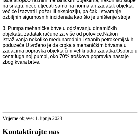
rada stroja.U raznim mehaničkim objektima, nakon što stupe
na snagu, neće utjecati samo na normalan zadatak objekta,
već će izazvati i požar ili eksploziju, pa čak i stvaranje
ozbiljnih sigurnosnih incidenata kao što je uništenje stroja.
3. Pumpa mehaničke brtve u održavanju dinamičkih
objekata, zadatak račune za više od polovice.Nakon
istraživanja nekoliko međunarodnih i stranih petrokemijskih
poduzeća.Utvrđeno je da crpka s mehaničkim brtvama u
zadacima popravka objekta čini veliki udio zadatka.Osobito u
centrifugalnoj pumpi, oko 70% troškova popravka nastaje
zbog kvara brtve.
Vrijeme objave: 1. lipnja 2023
Kontaktirajte nas