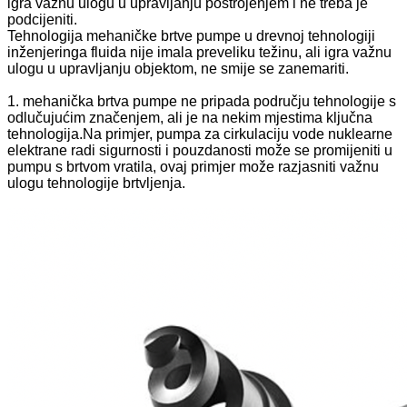
igra važnu ulogu u upravljanju postrojenjem i ne treba je
podcijeniti.
Tehnologija mehaničke brtve pumpe u drevnoj tehnologiji
inženjeringa fluida nije imala preveliku težinu, ali igra važnu
ulogu u upravljanju objektom, ne smije se zanemariti.
1. mehanička brtva pumpe ne pripada području tehnologije s
odlučujućim značenjem, ali je na nekim mjestima ključna
tehnologija.Na primjer, pumpa za cirkulaciju vode nuklearne
elektrane radi sigurnosti i pouzdanosti može se promijeniti u
pumpu s brtvom vratila, ovaj primjer može razjasniti važnu
ulogu tehnologije brtvljenja.