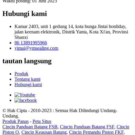
Waktu posting: 01 Juni 2023
Hubungi kami
Kamar 2403, unit 1 gedung 14, kota bunga Jintai honliday,
jalan keenam elektronik, Distrik Yanta, Kota Xi'an, Provinsi
Shanxi
86 13891995966
yimai@ymsealing.com
tautan langsung
Produk
Tentang kami
Hubungi kami
© Hak Cipta - 2010-2023 : Semua Hak Dilindungi Undang-
Undang.
Produk Panas
-
Peta Situs
Cincin Panduan Batang FSB
,
Cincin Panduan Batang FSF
,
Cincin
Piston O
,
Cincin Keausan Batang
,
Cincin Pemandu Piston FKF
,