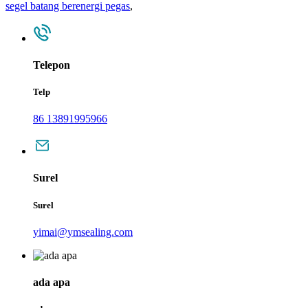
segel batang berenergi pegas
,
Telepon
Telp
86 13891995966
Surel
Surel
yimai@ymsealing.com
ada apa