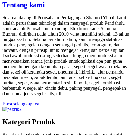
Tentang kami
Selamat datang di Perusahaan Perdagangan Shannxi Yimai, kami
adalah perusahaan teknologi dalam menyegel produk.Pendahulu
kami adalah Perusahaan Teknologi Elektromekanis Shannxi
Baorun, didirikan pada tahun 2010 yang memiliki sejarah 13 tahun
hingga saat ini. Selama bertahun-tahun, kami menjaga stabilitas
produk penyegelan dengan semangat perintis, terprogram, dan
inovatif, dengan prinsip untuk mengejar kemajuan berkelanjutan.
Dari awal produksi o-ring sederhana hingga memproduksi atau
menyesuaikan semua jenis produk untuk aplikasi apa pun guna
memenuhi beragam kebutuhan pasar, seperti segel wajah mekanis
dan segel oli kerangka segel, pneumatik hidrolik, jalur pemandu
peralatan mesin, sabuk lembut anti aus , sel ke lingkaran, segel
buritan, segel, zona berorientasi resin fenolik, segel kombinasi
berbentuk v, segel air, cincin debu, paking penyegel, pengepakan
dan semua jenis segel statis, dll.
Baca selengkapnya
Kategori Produk
Kita dapat melakukan kutipan tepat waktu, produksi yang ketat,