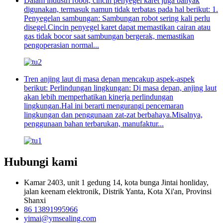
Dalam industri robot, cincin penyegel karet juga banyak
digunakan, termasuk namun tidak terbatas pada hal berikut: 1.
Penyegelan sambungan: Sambungan robot sering kali perlu
disegel.Cincin penyegel karet dapat memastikan cairan atau
gas tidak bocor saat sambungan bergerak, memastikan
pengoperasian normal...
Tren anjing laut di masa depan mencakup aspek-aspek
berikut: Perlindungan lingkungan: Di masa depan, anjing laut
akan lebih memperhatikan kinerja perlindungan
lingkungan.Hal ini berarti mengurangi pencemaran
lingkungan dan penggunaan zat-zat berbahaya.Misalnya,
penggunaan bahan terbarukan, manufaktur...
Hubungi kami
Kamar 2403, unit 1 gedung 14, kota bunga Jintai honliday,
jalan keenam elektronik, Distrik Yanta, Kota Xi'an, Provinsi
Shanxi
86 13891995966
yimai@ymsealing.com