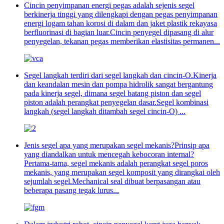
Cincin penyimpanan energi pegas adalah sejenis segel
berkinerja tinggi yang dilengkapi dengan pegas penyimpanan
energi logam tahan korosi di dalam dan jaket plastik rekayasa
berfluorinasi di bagian luar.Cincin penyegel dipasang di alur
penyegelan, tekanan pegas memberikan elastisitas permanen...
Segel langkah terdiri dari segel langkah dan cincin-O.Kinerja
dan keandalan mesin dan pompa hidrolik sangat bergantung
pada kinerja segel, dimana segel batang piston dan segel
piston adalah perangkat penyegelan dasar.Segel kombinasi
langkah (segel langkah ditambah segel cincin-O) ...
Jenis segel apa yang merupakan segel mekanis?Prinsip apa
yang diandalkan untuk mencegah kebocoran internal?
Pertama-tama, segel mekanis adalah perangkat segel poros
mekanis, yang merupakan segel komposit yang dirangkai oleh
sejumlah segel.Mechanical seal dibuat berpasangan atau
beberapa pasang tegak lurus...