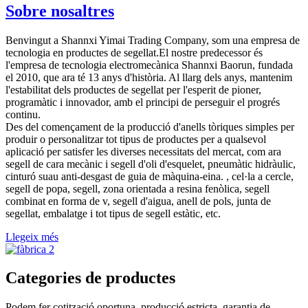
Sobre nosaltres
Benvingut a Shannxi Yimai Trading Company, som una empresa de
tecnologia en productes de segellat.El nostre predecessor és
l'empresa de tecnologia electromecànica Shannxi Baorun, fundada
el 2010, que ara té 13 anys d'història. Al llarg dels anys, mantenim
l'estabilitat dels productes de segellat per l'esperit de pioner,
programàtic i innovador, amb el principi de perseguir el progrés
continu.
Des del començament de la producció d'anells tòriques simples per
produir o personalitzar tot tipus de productes per a qualsevol
aplicació per satisfer les diverses necessitats del mercat, com ara
segell de cara mecànic i segell d'oli d'esquelet, pneumàtic hidràulic,
cinturó suau anti-desgast de guia de màquina-eina. , cel·la a cercle,
segell de popa, segell, zona orientada a resina fenòlica, segell
combinat en forma de v, segell d'aigua, anell de pols, junta de
segellat, embalatge i tot tipus de segell estàtic, etc.
Llegeix més
Categories de productes
Podem fer cotització oportuna, producció estricta, garantia de