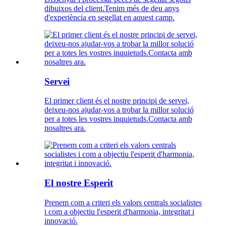
dibuixos del client.Tenim més de deu anys
d'experiència en segellat en aquest camp.
Servei
El primer client és el nostre principi de servei,
deixeu-nos ajudar-vos a trobar la millor solució
per a totes les vostres inquietuds.Contacta amb
nosaltres ara.
El nostre Esperit
Prenem com a criteri els valors centrals socialistes
i com a objectiu l'esperit d'harmonia, integritat i
innovació.