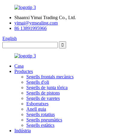
Shaanxi Yimai Trading Co., Ltd.
yimai@ymsealing.com
86 13891995966
English
Casa
Productes
Segells frontals mecànics
Segells d'oli
Segells de junta tòrica
Segells de pistons
Segells de varetes
Esborratxes
Anell guia
Segells rotatius
Segells pneumàtics
Segells estàtics
Indústria