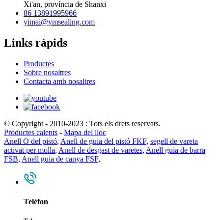
Xi'an, província de Shanxi
86 13891995966
yimai@ymsealing.com
Links ràpids
Productes
Sobre nosaltres
Contacta amb nosaltres
© Copyright - 2010-2023 : Tots els drets reservats.
Productes calents
-
Mapa del lloc
Anell O del pistó
,
Anell de guia del pistó FKF
,
segell de vareta
activat per molla
,
Anell de desgast de varetes
,
Anell guia de barra
FSB
,
Anell guia de canya FSF
,
Telèfon