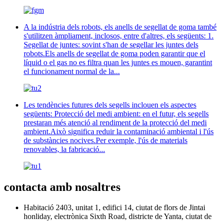
A la indústria dels robots, els anells de segellat de goma també
s'utilitzen àmpliament, inclosos, entre d'altres, els següents: 1.
Segellat de juntes: sovint s'han de segellar les juntes dels
robots.Els anells de segellat de goma poden garantir que el
líquid o el gas no es filtra quan les juntes es mouen, garantint
el funcionament normal de la...
Les tendències futures dels segells inclouen els aspectes
següents: Protecció del medi ambient: en el futur, els segells
prestaran més atenció al rendiment de la protecció del medi
ambient.Això significa reduir la contaminació ambiental i l'ús
de substàncies nocives.Per exemple, l'ús de materials
renovables, la fabricació...
contacta amb nosaltres
Habitació 2403, unitat 1, edifici 14, ciutat de flors de Jintai
honliday, electrònica Sixth Road, districte de Yanta, ciutat de