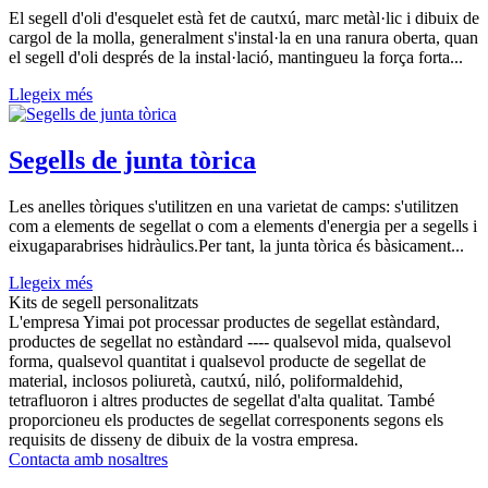
El segell d'oli d'esquelet està fet de cautxú, marc metàl·lic i dibuix de
cargol de la molla, generalment s'instal·la en una ranura oberta, quan
el segell d'oli després de la instal·lació, mantingueu la força forta...
Llegeix més
Segells de junta tòrica
Les anelles tòriques s'utilitzen en una varietat de camps: s'utilitzen
com a elements de segellat o com a elements d'energia per a segells i
eixugaparabrises hidràulics.Per tant, la junta tòrica és bàsicament...
Llegeix més
Kits de segell personalitzats
L'empresa Yimai pot processar productes de segellat estàndard,
productes de segellat no estàndard ---- qualsevol mida, qualsevol
forma, qualsevol quantitat i qualsevol producte de segellat de
material, inclosos poliuretà, cautxú, niló, poliformaldehid,
tetrafluoron i altres productes de segellat d'alta qualitat. També
proporcioneu els productes de segellat corresponents segons els
requisits de disseny de dibuix de la vostra empresa.
Contacta amb nosaltres