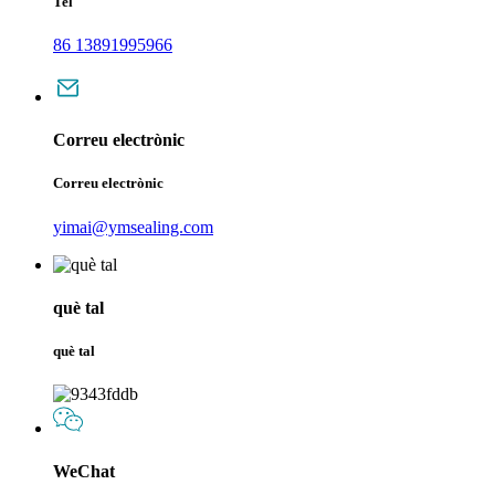
Tel
86 13891995966
Correu electrònic
Correu electrònic
yimai@ymsealing.com
què tal
què tal
WeChat