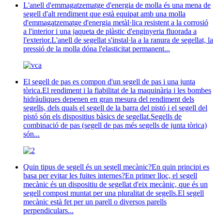
L'anell d'emmagatzematge d'energia de molla és una mena de
segell d'alt rendiment que està equipat amb una molla
d'emmagatzematge d'energia metàl·lica resistent a la corrosió
a l'interior i una jaqueta de plàstic d'enginyeria fluorada a
l'exterior.L'anell de segellat s'instal·la a la ranura de segellat, la
pressió de la molla dóna l'elasticitat permanent...
El segell de pas es compon d'un segell de pas i una junta
tòrica.El rendiment i la fiabilitat de la maquinària i les bombes
hidràuliques depenen en gran mesura del rendiment dels
segells, dels quals el segell de la barra del pistó i el segell del
pistó són els dispositius bàsics de segellat.Segells de
combinació de pas (segell de pas més segells de junta tòrica)
són...
Quin tipus de segell és un segell mecànic?En quin principi es
basa per evitar les fuites internes?En primer lloc, el segell
mecànic és un dispositiu de segellat d'eix mecànic, que és un
segell compost muntat per una pluralitat de segells.El segell
mecànic està fet per un parell o diversos parells
perpendiculars...