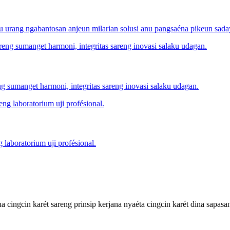
u urang ngabantosan anjeun milarian solusi anu pangsaéna pikeun sad
reng sumanget harmoni, integritas sareng inovasi salaku udagan.
 laboratorium uji profésional.
cingcin karét sareng prinsip kerjana nyaéta cingcin karét dina sapasa