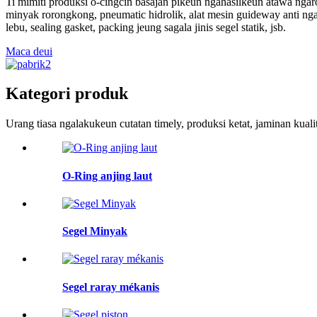
Ti mimiti produksi o-cingcin basajan pikeun ngahasilkeun atawa ngar
minyak rorongkong, pneumatic hidrolik, alat mesin guideway anti ngage
lebu, sealing gasket, packing jeung sagala jinis segel statik, jsb.
Maca deui
Kategori produk
Urang tiasa ngalakukeun cutatan timely, produksi ketat, jaminan kua
O-Ring anjing laut
Segel Minyak
Segel raray mékanis