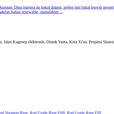
ungan: Dina mangsa nu bakal datang, anjing laut bakal leuwih nenget
kéan bahan renewable, manufaktur ...
 Jalan Kagenep éléktronik, Distrik Yanta, Kota Xi'an, Propinsi Shanx
od Ngagem Ring
,
Rod Guide Ring FSB
,
Rod Guide Ring FSF
,