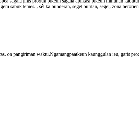
opea sagala jinis produk pikeun sagala aplikasi pikeun minuhan kabutuh
m sabuk lemes. , sél ka bunderan, segel buritan, segel, zona berorient
litas, on pangiriman waktu.Ngamangpaatkeun kaunggulan ieu, garis pro