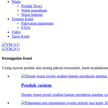
Warta
Produk News
Warta pausahaan
Warta Industri
Tentang Kami
Palayanan palanggan
FAQs
Video
Taros Kami
Keunggulan Kami
Urang nyieun produk alus teuing pikeun konsumén, kami nyadiakeun
Produk custom
Desain jeung prosés sealing bagian nurutkeun gambar cu