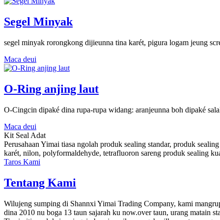
Segel Minyak
segel minyak rorongkong dijieunna tina karét, pigura logam jeung scr
Maca deui
O-Ring anjing laut
O-Cingcin dipaké dina rupa-rupa widang: aranjeunna boh dipaké salak
Maca deui
Kit Seal Adat
Perusahaan Yimai tiasa ngolah produk sealing standar, produk sealin
karét, nilon, polyformaldehyde, tetrafluoron sareng produk sealing k
Taros Kami
Tentang Kami
Wilujeng sumping di Shannxi Yimai Trading Company, kami mangrup
dina 2010 nu boga 13 taun sajarah ku now.over taun, urang matain st