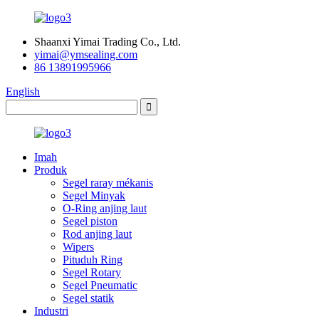
Shaanxi Yimai Trading Co., Ltd.
yimai@ymsealing.com
86 13891995966
English
Imah
Produk
Segel raray mékanis
Segel Minyak
O-Ring anjing laut
Segel piston
Rod anjing laut
Wipers
Pituduh Ring
Segel Rotary
Segel Pneumatic
Segel statik
Industri