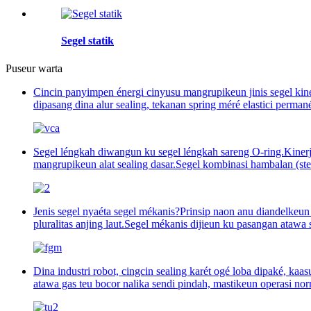
Segel statik
Puseur warta
Cincin panyimpen énergi cinyusu mangrupikeun jinis segel kiner
dipasang dina alur sealing, tekanan spring méré elastici permané
Segel léngkah diwangun ku segel léngkah sareng O-ring.Kinerja 
mangrupikeun alat sealing dasar.Segel kombinasi hambalan (step
Jenis segel nyaéta segel mékanis?Prinsip naon anu diandelkeu
pluralitas anjing laut.Segel mékanis dijieun ku pasangan atawa
Dina industri robot, cingcin sealing karét ogé loba dipaké, kaa
atawa gas teu bocor nalika sendi pindah, mastikeun operasi norm