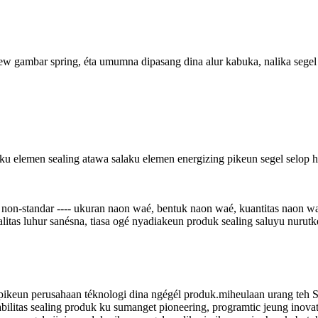
ew gambar spring, éta umumna dipasang dina alur kabuka, nalika segel 
u elemen sealing atawa salaku elemen energizing pikeun segel selop hi
g non-standar ---- ukuran naon waé, bentuk naon waé, kuantitas naon w
ualitas luhur sanésna, tiasa ogé nyadiakeun produk sealing saluyu nuru
ikeun perusahaan téknologi dina ngégél produk.miheulaan urang teh
abilitas sealing produk ku sumanget pioneering, programtic jeung inova