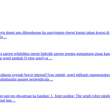
ja tinggi anu dilengkepan ku panyimpen énergi logam tahan korosi di jer
n ...
sareng reliabilitas mesin hidrolik sareng pompa gumantung pisan kana 
 segel tambah O-ring segel) ar ...
n pikeun nyegah bocor internal?Anu mimiti, segel mékanis mangrupakeu
 sababaraha pasang perpendicula ...
sup tapi teu diwatesan ka handap: 1. Joint sealing: The sendi robot min
al tina ...