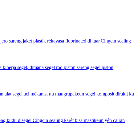
o sareng jaket plastik rékayasa fluorinated di luar.Cingcin sealing
kinerja segel, dimana segel rod piston sareng segel piston
n alat segel aci mékanis, nu mangrupakeun segel komposit dirakit ku
deng kudu disegel.Cingcin sealing karét bisa mastikeun yén cairan