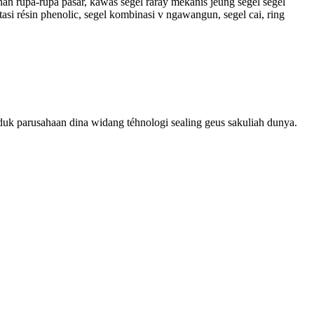
an rupa-rupa pasar, kawas segel raray mékanis jeung segel segel
asi résin phenolic, segel kombinasi v ngawangun, segel cai, ring
duk parusahaan dina widang téhnologi sealing geus sakuliah dunya.