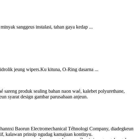
minyak sanggeus instalasi, tahan gaya kedap ...
drolik jeung wipers.Ku kituna, O-Ring dasarna ...
aé sareng produk sealing bahan naon waé, kalebet polyurethane,
tkeun syarat design gambar parusahaan anjeun.
 Shannxi Baorun Electromechanical Téhnologi Company, diadegkeun
tif, kalawan prinsip ngudag kamajuan kontinyu.