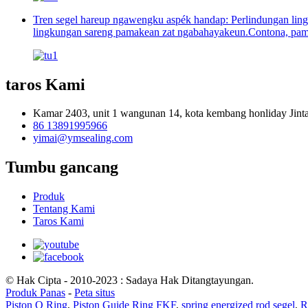
Tren segel hareup ngawengku aspék handap: Perlindungan lingk
lingkungan sareng pamakean zat ngabahayakeun.Contona, pama
taros Kami
Kamar 2403, unit 1 wangunan 14, kota kembang honliday Jintai,
86 13891995966
yimai@ymsealing.com
Tumbu gancang
Produk
Tentang Kami
Taros Kami
© Hak Cipta - 2010-2023 : Sadaya Hak Ditangtayungan.
Produk Panas
-
Peta situs
Piston O Ring
,
Piston Guide Ring FKF
,
spring energized rod segel
,
R