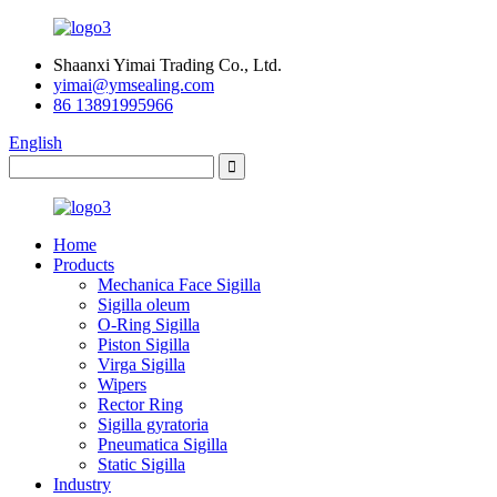
Shaanxi Yimai Trading Co., Ltd.
yimai@ymsealing.com
86 13891995966
English
Home
Products
Mechanica Face Sigilla
Sigilla oleum
O-Ring Sigilla
Piston Sigilla
Virga Sigilla
Wipers
Rector Ring
Sigilla gyratoria
Pneumatica Sigilla
Static Sigilla
Industry