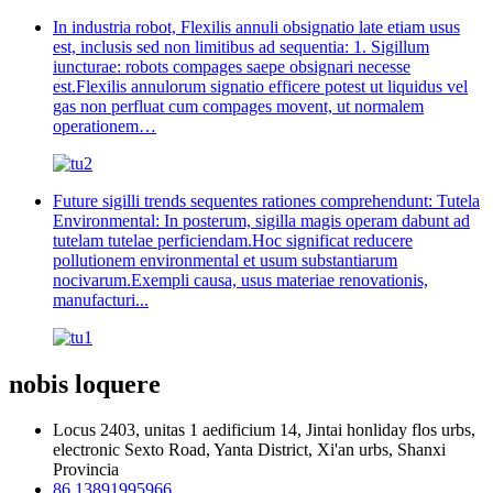
In industria robot, Flexilis annuli obsignatio late etiam usus
est, inclusis sed non limitibus ad sequentia: 1. Sigillum
iuncturae: robots compages saepe obsignari necesse
est.Flexilis annulorum signatio efficere potest ut liquidus vel
gas non perfluat cum compages movent, ut normalem
operationem…
Future sigilli trends sequentes rationes comprehendunt: Tutela
Environmental: In posterum, sigilla magis operam dabunt ad
tutelam tutelae perficiendam.Hoc significat reducere
pollutionem environmental et usum substantiarum
nocivarum.Exempli causa, usus materiae renovationis,
manufacturi...
nobis loquere
Locus 2403, unitas 1 aedificium 14, Jintai honliday flos urbs,
electronic Sexto Road, Yanta District, Xi'an urbs, Shanxi
Provincia
86 13891995966