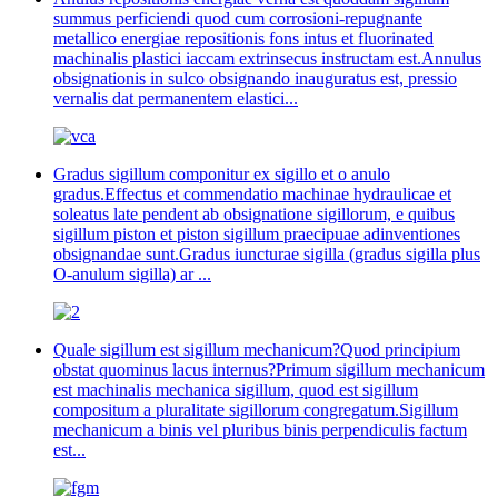
summus perficiendi quod cum corrosioni-repugnante
metallico energiae repositionis fons intus et fluorinated
machinalis plastici iaccam extrinsecus instructam est.Annulus
obsignationis in sulco obsignando inauguratus est, pressio
vernalis dat permanentem elastici...
Gradus sigillum componitur ex sigillo et o anulo
gradus.Effectus et commendatio machinae hydraulicae et
soleatus late pendent ab obsignatione sigillorum, e quibus
sigillum piston et piston sigillum praecipuae adinventiones
obsignandae sunt.Gradus iuncturae sigilla (gradus sigilla plus
O-anulum sigilla) ar ...
Quale sigillum est sigillum mechanicum?Quod principium
obstat quominus lacus internus?Primum sigillum mechanicum
est machinalis mechanica sigillum, quod est sigillum
compositum a pluralitate sigillorum congregatum.Sigillum
mechanicum a binis vel pluribus binis perpendiculis factum
est...