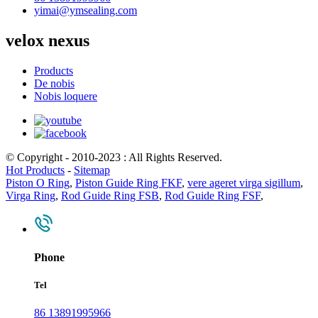
yimai@ymsealing.com
velox nexus
Products
De nobis
Nobis loquere
© Copyright - 2010-2023 : All Rights Reserved.
Hot Products
-
Sitemap
Piston O Ring
,
Piston Guide Ring FKF
,
vere ageret virga sigillum
,
Virga Ring
,
Rod Guide Ring FSB
,
Rod Guide Ring FSF
,
Phone
Tel
86 13891995966