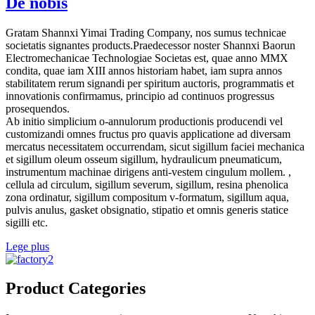
De nobis
Gratam Shannxi Yimai Trading Company, nos sumus technicae
societatis signantes products.Praedecessor noster Shannxi Baorun
Electromechanicae Technologiae Societas est, quae anno MMX
condita, quae iam XIII annos historiam habet, iam supra annos
stabilitatem rerum signandi per spiritum auctoris, programmatis et
innovationis confirmamus, principio ad continuos progressus
prosequendos.
Ab initio simplicium o-annulorum productionis producendi vel
customizandi omnes fructus pro quavis applicatione ad diversam
mercatus necessitatem occurrendam, sicut sigillum faciei mechanica
et sigillum oleum osseum sigillum, hydraulicum pneumaticum,
instrumentum machinae dirigens anti-vestem cingulum mollem. ,
cellula ad circulum, sigillum severum, sigillum, resina phenolica
zona ordinatur, sigillum compositum v-formatum, sigillum aqua,
pulvis anulus, gasket obsignatio, stipatio et omnis generis statice
sigilli etc.
Lege plus
Product Categories