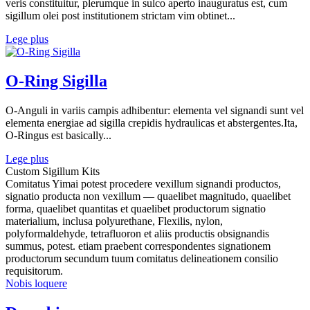
veris constituitur, plerumque in sulco aperto inauguratus est, cum
sigillum olei post institutionem strictam vim obtinet...
Lege plus
O-Ring Sigilla
O-Anguli in variis campis adhibentur: elementa vel signandi sunt vel
elementa energiae ad sigilla crepidis hydraulicas et abstergentes.Ita,
O-Ringus est basically...
Lege plus
Custom Sigillum Kits
Comitatus Yimai potest procedere vexillum signandi productos,
signatio producta non vexillum — quaelibet magnitudo, quaelibet
forma, quaelibet quantitas et quaelibet productorum signatio
materialium, inclusa polyurethane, Flexilis, nylon,
polyformaldehyde, tetrafluoron et aliis productis obsignandis
summus, potest. etiam praebent correspondentes signationem
productorum secundum tuum comitatus delineationem consilio
requisitorum.
Nobis loquere