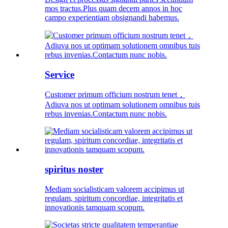
mos tractus.Plus quam decem annos in hoc
campo experientiam obsignandi habemus.
Service
Customer primum officium nostrum tenet，
Adiuva nos ut optimam solutionem omnibus tuis
rebus invenias.Contactum nunc nobis.
spiritus noster
Mediam socialisticam valorem accipimus ut
regulam, spiritum concordiae, integritatis et
innovationis tamquam scopum.