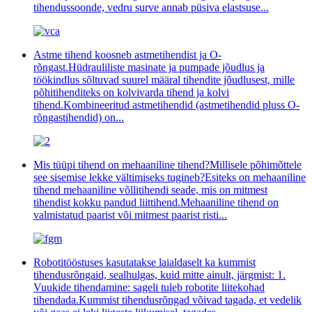
tihendussoonde, vedru surve annab püsiva elastsuse...
Astme tihend koosneb astmetihendist ja O-
rõngast.Hüdrauliliste masinate ja pumpade jõudlus ja
töökindlus sõltuvad suurel määral tihendite jõudlusest, mille
põhitihenditeks on kolvivarda tihend ja kolvi
tihend.Kombineeritud astmetihendid (astmetihendid pluss O-
rõngastihendid) on...
Mis tüüpi tihend on mehaaniline tihend?Millisele põhimõttele
see sisemise lekke vältimiseks tugineb?Esiteks on mehaaniline
tihend mehaaniline võllitihendi seade, mis on mitmest
tihendist kokku pandud liittihend.Mehaaniline tihend on
valmistatud paarist või mitmest paarist risti...
Robotitööstuses kasutatakse laialdaselt ka kummist
tihendusrõngaid, sealhulgas, kuid mitte ainult, järgmist: 1.
Vuukide tihendamine: sageli tuleb robotite liitekohad
tihendada.Kummist tihendusrõngad võivad tagada, et vedelik