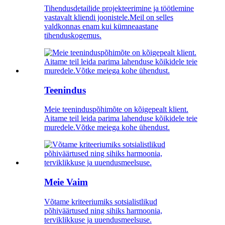
Tihendusdetailide projekteerimine ja töötlemine
vastavalt kliendi joonistele.Meil on selles
valdkonnas enam kui kümneaastane
tihenduskogemus.
Teenindus
Meie teeninduspõhimõte on kõigepealt klient.
Aitame teil leida parima lahenduse kõikidele teie
muredele.Võtke meiega kohe ühendust.
Meie Vaim
Võtame kriteeriumiks sotsialistlikud
põhiväärtused ning sihiks harmoonia,
terviklikkuse ja uuendusmeelsuse.