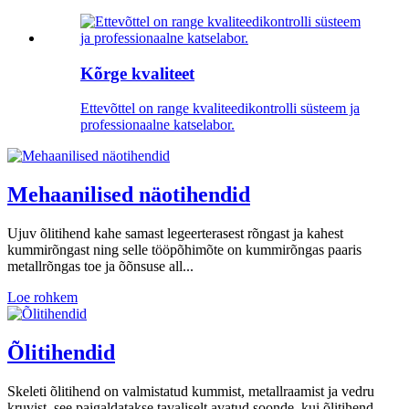
Kõrge kvaliteet
Ettevõttel on range kvaliteedikontrolli süsteem ja
professionaalne katselabor.
Mehaanilised näotihendid
Ujuv õlitihend kahe samast legeerterasest rõngast ja kahest
kummirõngast ning selle tööpõhimõte on kummirõngas paaris
metallrõngas toe ja õõnsuse all...
Loe rohkem
Õlitihendid
Skeleti õlitihend on valmistatud kummist, metallraamist ja vedru
kruvist, see paigaldatakse tavaliselt avatud soonde, kui õlitihend