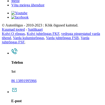
Meist
Võta meiega ühendust
© Autoriõigus - 2010-2023 : Kõik õigused kaitstud.
Kuumad tooted
-
Saidikaart
Kolvi O rõngas
,
Kolvi juhtrõngas FKF
,
vedruga pingestatud varda
tihend
,
Varda kulumisrõngas
,
Varda juhtrõngas FSB
,
Varda
juhtrõngas FSF
,
Telefon
Tel
86 13891995966
E-post