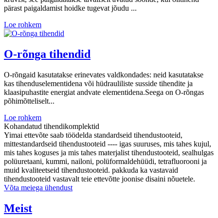
pärast paigaldamist hoidke tugevat jõudu ...
Loe rohkem
O-rõnga tihendid
O-rõngaid kasutatakse erinevates valdkondades: neid kasutatakse
kas tihenduselementidena või hüdrauliliste susside tihendite ja
klaasipuhastite energiat andvate elementidena.Seega on O-rõngas
põhimõtteliselt...
Loe rohkem
Kohandatud tihendikomplektid
Yimai ettevõte saab töödelda standardseid tihendustooteid,
mittestandardseid tihendustooteid ---- igas suuruses, mis tahes kujul,
mis tahes koguses ja mis tahes materjalist tihendustooteid, sealhulgas
polüuretaani, kummi, nailoni, polüformaldehüüdi, tetrafluorooni ja
muid kvaliteetseid tihendustooteid. pakkuda ka vastavaid
tihendustooteid vastavalt teie ettevõtte joonise disaini nõuetele.
Võta meiega ühendust
Meist