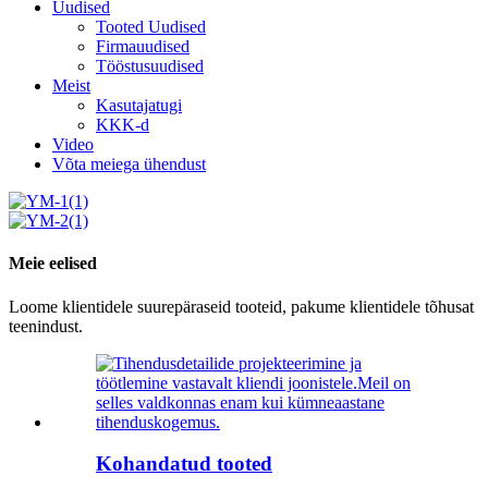
Uudised
Tooted Uudised
Firmauudised
Tööstusuudised
Meist
Kasutajatugi
KKK-d
Video
Võta meiega ühendust
Meie eelised
Loome klientidele suurepäraseid tooteid, pakume klientidele tõhusat
teenindust.
Kohandatud tooted