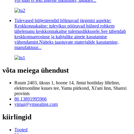
või gaas ei leki liigeste liikumisel, tagades...
Tulevased hüljestrendid hõlmavad järgmisi aspekte:
Keskkonnakaitse: tulevikus pööravad hülged rohkem
tähelepanu keskkonnakaitse tulemuslikkusele.See tähendab
keskkonnareostuse ja kahjulike ainete kasutamise
vähendamist.Näiteks taastuvate materjalide kasutamine,
manufaktuur...
võta meiega ühendust
Ruum 2403, üksus 1, hoone 14, Jintai honliday lillelinn,
elektrooniline kuues tee, Yanta piirkond, Xi'ani linn, Shanxi
provints
86 13891995966
yimai@ymsealing.com
kiirlingid
Tooted