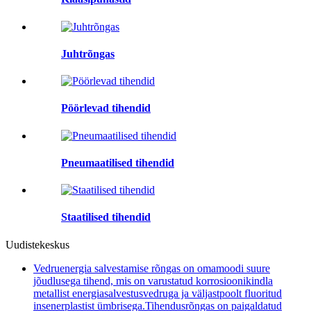
Juhtrõngas
Pöörlevad tihendid
Pneumaatilised tihendid
Staatilised tihendid
Uudistekeskus
Vedruenergia salvestamise rõngas on omamoodi suure
jõudlusega tihend, mis on varustatud korrosioonikindla
metallist energiasalvestusvedruga ja väljastpoolt fluoritud
insenerplastist ümbrisega.Tihendusrõngas on paigaldatud