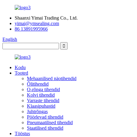
Shaanxi Yimai Trading Co., Ltd.
yimai@ymsealing.com
86 13891995966
English
Kodu
Tooted
Mehaanilised näotihendid
Õlitihendid
O-rõnga tihendid
Kolvi tihendid
Varraste tihendid
Klaasipuhastid
Juhtrõngas
Pöörlevad tihendid
Pneumaatilised tihendid
Staatilised tihendid
Tööstus