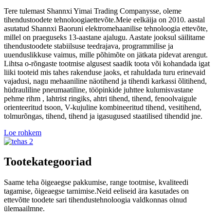
Tere tulemast Shannxi Yimai Trading Companysse, oleme
tihendustoodete tehnoloogiaettevõte.Meie eelkäija on 2010. aastal
asutatud Shannxi Baoruni elektromehaanilise tehnoloogia ettevõte,
millel on praeguseks 13-aastane ajalugu. Aastate jooksul säilitame
tihendustoodete stabiilsuse teedrajava, programmilise ja
uuenduslikkuse vaimus, mille põhimõte on jätkata pidevat arengut.
Lihtsa o-rõngaste tootmise algusest saadik toota või kohandada igat
liiki tooteid mis tahes rakenduse jaoks, et rahuldada turu erinevaid
vajadusi, nagu mehaaniline näotihend ja tihendi karkassi õlitihend,
hüdrauliline pneumaatiline, tööpinkide juhttee kulumisvastane
pehme rihm , lahtrist ringiks, ahtri tihend, tihend, fenoolvaigule
orienteeritud tsoon, V-kujuline kombineeritud tihend, vesitihend,
tolmurõngas, tihend, tihend ja igasugused staatilised tihendid jne.
Loe rohkem
Tootekategooriad
Saame teha õigeaegse pakkumise, range tootmise, kvaliteedi
tagamise, õigeaegse tarnimise.Neid eeliseid ära kasutades on
ettevõtte toodete sari tihendustehnoloogia valdkonnas olnud
ülemaailmne.