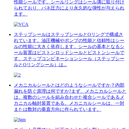
性能シールです。シールリングはシール溝に取り付け
られており、バネ圧力により永久的な弾性が与えられ
ます。
ステップシールはステップシールとOリングで構成さ
れています。油圧機械やポンプの性能と信頼性はシー
ルの性能に大きく依存します。シールの基本となるシ
ール装置はピストンロッドシールとピストンシールで
す。ステップコンビネーションシール（ステップシー
ルとOリングシール）は...
メカニカルシールとはどのようなシールですか？内部
漏れを防ぐ原理は何ですか?まず、メカニカルシールと
は、複数のシールを組み合わせた複合シールであるメ
カニカル軸封装置である。メカニカルシールは、一対
または数対の垂直方向に作られています。