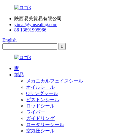
陝西易美貿易有限公司
yimai@ymsealing.com
86 13891995966
English
家
製品
メカニカルフェイスシール
オイルシール
Oリングシール
ピストンシール
ロッドシール
ワイパー
ガイドリング
ロータリーシール
空気圧シール