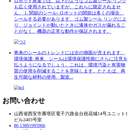
ロボット産業では、以下のようなゴム製シール リング
も広く使用されていますが、これらに限定されませ
ん。 1. 関節のシール: ロボットの関節は多くの場合、
シールする必要があります。ゴム製シール リングによ
り、ジョイントが動いたときに液体やガスが漏れるこ
とがなく、機器の正常な動作が保証されます。
将来のシールのトレンドには次の側面が含まれます。
環境保護: 将来、シールは環境保護性能にさらに注意を
払うようになるでしょう。これは、環境汚染と有害物
質の使用を削減することを意味します。たとえば、再
生可能な材料の使用、製造...
お問い合わせ
山西省西安市雁塔区電子六路金台祝花城14号ユニット1
ビル2403号室
86 13891995966