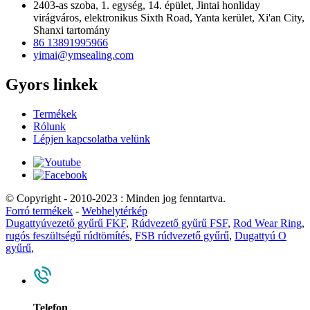
2403-as szoba, 1. egység, 14. épület, Jintai honliday
virágváros, elektronikus Sixth Road, Yanta kerület, Xi'an City,
Shanxi tartomány
86 13891995966
yimai@ymsealing.com
Gyors linkek
Termékek
Rólunk
Lépjen kapcsolatba velünk
© Copyright - 2010-2023 : Minden jog fenntartva.
Forró termékek
-
Webhelytérkép
Dugattyúvezető gyűrű FKF
,
Rúdvezető gyűrű FSF
,
Rod Wear Ring
,
rugós feszültségű rúdtömítés
,
FSB rúdvezető gyűrű
,
Dugattyú O
gyűrű
,
Telefon