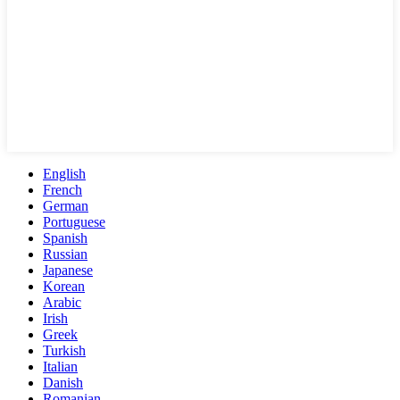
English
French
German
Portuguese
Spanish
Russian
Japanese
Korean
Arabic
Irish
Greek
Turkish
Italian
Danish
Romanian