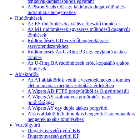
tengelyalkalmazásokhoz egyaránt
A Piston Seals OE egy kétirányú dugattyútömítés
hidraulikus hengerekhez
Rúdtömítések
Az ES rúdtömítések axiális előfeszítő tömítések
Az M1 rúdtömítések egyszeres működésű dugattyús
tömítések
Rúdtömítések OD vezérlőhengerekhez és
szervorendszerekhez
Rúdtömítések Az U-Ring B3 egy egyjáratú ajakos
tömítés
Az U-Ring BA rúdtömítések erős, kopásálló ajakos
tömítések
Ablaktörlők
Az A1 ablaktörlők védik a vezetőelemeket a tömítés
élettartamának meghosszabbítása érdekében
A Wipers AD PTFE porgyűrűből és O-gyűrűből áll
A Wipers AS szabványos portömítés, nagy
porállósággal
A Wipers AY egy dupla ajakos porgyűrű
A5-ös ablaktörlő hidraulikus hengerek és pneumatikus
hengerek axiális tömítéséhez
Vezetőgyűrű
Dugattyúvezető gyűrű KB
Dugattyúvezető gyűrű KF