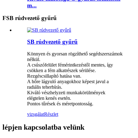
m...
FSB rúdvezető gyűrű
SB rúdvezető gyűrű
Könnyen és gyorsan rögzíthető segédszerszámok
nélkül.
A csúszófelület fémérintkezéstől mentes, így
csökken a fém alkatrészek sérülése.
Rezgéscsillapító hatása van.
A hőre lágyuló anyagokhoz képest javul a
radiális teherbírás.
Kiváló vészhelyzeti munkakörülmények
elégtelen kenés esetén.
Pontos tűrések és méretpontosság.
vizsgálat
Részlet
lépjen kapcsolatba velünk