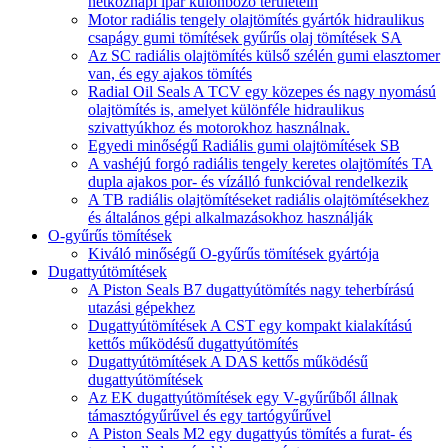
hétköznapi ipar különböző területein
Motor radiális tengely olajtömítés gyártók hidraulikus
csapágy gumi tömítések gyűrűs olaj tömítések SA
Az SC radiális olajtömítés külső szélén gumi elasztomer
van, és egy ajakos tömítés
Radial Oil Seals A TCV egy közepes és nagy nyomású
olajtömítés is, amelyet különféle hidraulikus
szivattyúkhoz és motorokhoz használnak.
Egyedi minőségű Radiális gumi olajtömítések SB
A vashéjú forgó radiális tengely keretes olajtömítés TA
dupla ajakos por- és vízálló funkcióval rendelkezik
A TB radiális olajtömítéseket radiális olajtömítésekhez
és általános gépi alkalmazásokhoz használják
O-gyűrűs tömítések
Kiváló minőségű O-gyűrűs tömítések gyártója
Dugattyútömítések
A Piston Seals B7 dugattyútömítés nagy teherbírású
utazási gépekhez
Dugattyútömítések A CST egy kompakt kialakítású
kettős működésű dugattyútömítés
Dugattyútömítések A DAS kettős működésű
dugattyútömítések
Az EK dugattyútömítések egy V-gyűrűből állnak
támasztógyűrűvel és egy tartógyűrűvel
A Piston Seals M2 egy dugattyús tömítés a furat- és