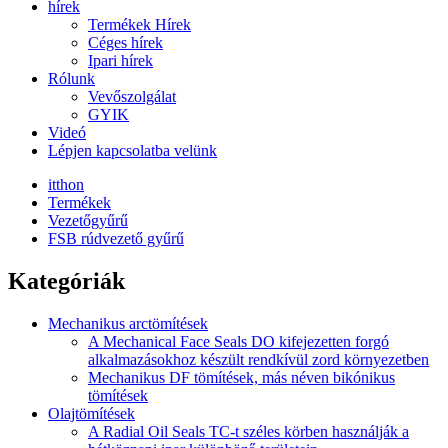
hírek
Termékek Hírek
Céges hírek
Ipari hírek
Rólunk
Vevőszolgálat
GYIK
Videó
Lépjen kapcsolatba velünk
itthon
Termékek
Vezetőgyűrű
FSB rúdvezető gyűrű
Kategóriák
Mechanikus arctömítések
A Mechanical Face Seals DO kifejezetten forgó
alkalmazásokhoz készült rendkívül zord környezetben
Mechanikus DF tömítések, más néven bikónikus
tömítések
Olajtömítések
A Radial Oil Seals TC-t széles körben használják a