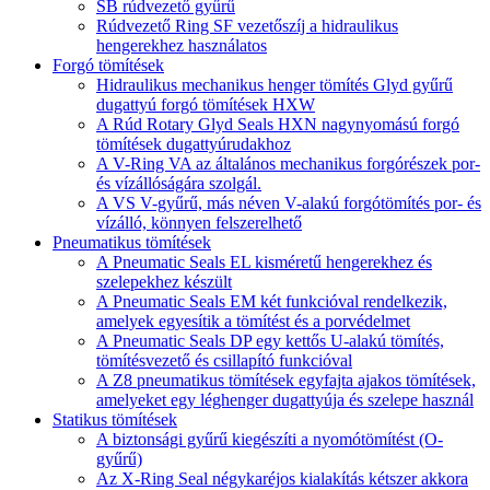
SB rúdvezető gyűrű
Rúdvezető Ring SF vezetőszíj a hidraulikus
hengerekhez használatos
Forgó tömítések
Hidraulikus mechanikus henger tömítés Glyd gyűrű
dugattyú forgó tömítések HXW
A Rúd Rotary Glyd Seals HXN nagynyomású forgó
tömítések dugattyúrudakhoz
A V-Ring VA az általános mechanikus forgórészek por-
és vízállóságára szolgál.
A VS V-gyűrű, más néven V-alakú forgótömítés por- és
vízálló, könnyen felszerelhető
Pneumatikus tömítések
A Pneumatic Seals EL kisméretű hengerekhez és
szelepekhez készült
A Pneumatic Seals EM két funkcióval rendelkezik,
amelyek egyesítik a tömítést és a porvédelmet
A Pneumatic Seals DP egy kettős U-alakú tömítés,
tömítésvezető és csillapító funkcióval
A Z8 pneumatikus tömítések egyfajta ajakos tömítések,
amelyeket egy léghenger dugattyúja és szelepe használ
Statikus tömítések
A biztonsági gyűrű kiegészíti a nyomótömítést (O-
gyűrű)
Az X-Ring Seal négykaréjos kialakítás kétszer akkora