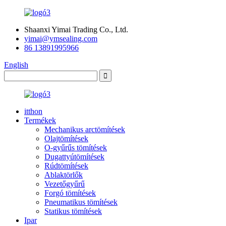
Shaanxi Yimai Trading Co., Ltd.
yimai@ymsealing.com
86 13891995966
English
itthon
Termékek
Mechanikus arctömítések
Olajtömítések
O-gyűrűs tömítések
Dugattyútömítések
Rúdtömítések
Ablaktörlők
Vezetőgyűrű
Forgó tömítések
Pneumatikus tömítések
Statikus tömítések
Ipar