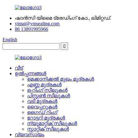
ഷാൻസി യിമൈ ട്രേഡിംഗ് കോ., ലിമിറ്റഡ്.
yimai@ymsealing.com
86 13891995966
English
വീട്
ഉൽപ്പന്നങ്ങൾ
മെക്കാനിക്കൽ മുഖം മുദ്രകൾ
എണ്ണ മുദ്രകൾ
ഒ-റിംഗ് സീലുകൾ
പിസ്റ്റൺ സീലുകൾ
വടി മുദ്രകൾ
വൈപ്പറുകൾ
ഗൈഡ് റിംഗ്
റോട്ടറി മുദ്രകൾ
ന്യൂമാറ്റിക് സീലുകൾ
സ്റ്റാറ്റിക് സീലുകൾ
വ്യവസായം