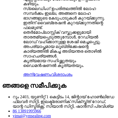
കഴിയും.
സ്ലൈഡിംഗ് ഉപരിതലത്തിൽ ലോഹ
സമ്പർക്കം ഇല്ല, അങ്ങനെ ലോഹ
ഭാഗങ്ങളുടെ കേടുപാടുകൾ കുറയ്ക്കുന്നു.
ഇതിന് വൈബ്രേഷൻ കുറയ്ക്കുന്നതിന്റെ
ഫലമുണ്ട്.
തെർമോപ്ലാസ്റ്റിക് വസ്തുക്കളുമായി
താരതമ്യപ്പെടുത്തുമ്പോൾ, റേഡിയൽ
ലോഡ് വഹിക്കാനുള്ള ശേഷി മെച്ചപ്പെട്ടു.
അപര്യാപ്തമായ ലൂബ്രിക്കേഷന്റെ
കാര്യത്തിൽ മികച്ച അടിയന്തര തൊഴിൽ
സാഹചര്യങ്ങൾ.
കൃത്യമായ സഹിഷ്ണുതയും
ഡൈമൻഷണൽ കൃത്യതയും.
അന്വേഷണം
വിശദാംശം
ഞങ്ങളെ സമീപിക്കുക
റൂം 2403, യൂണിറ്റ് 1 കെട്ടിടം 14, ജിന്റായ് ഹോൺലിഡേ
ഫ്ലവർ സിറ്റി, ഇലക്ട്രോണിക് സിക്‌സ്ത്ത് റോഡ്,
യാന്റ ഡിസ്ട്രിക്റ്റ്, സിയാൻ സിറ്റി, ഷാൻസി പ്രവിശ്യ
86 13891995966
yimai@ymsealing.com