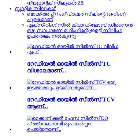
ന്യൂമാറ്റിക് സീലുകൾ Z8.
സ്റ്റാറ്റിക് സീലുകൾ
ബാക്ക്-അപ്പ് റിംഗ് പ്രഷർ സീലിന്റെ (ഒ-റിംഗ്)
പൂരകമാണ്
എക്‌സ്-റിംഗ് സീൽ ക്വാഡ്-ലോബ് ഡിസൈൻ
ഒരു സാധാരണ ഒ-റിംഗിന്റെ ഇരട്ടി സീലിംഗ്
ഉപരിതലം നൽകുന്നു
റേഡിയൽ ഓയിൽ സീൽസ് TC
വിശാലമാണ്...
റേഡിയൽ ഓയിൽ സീൽസ് TCV
ആണ്...