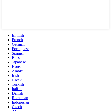
English
French
German
Portuguese
Spanish
Russian
Japanese
Korean
Arabic
Irish
Greek
Turkish
Italian
Danish
Romanian
Indonesian
Czech