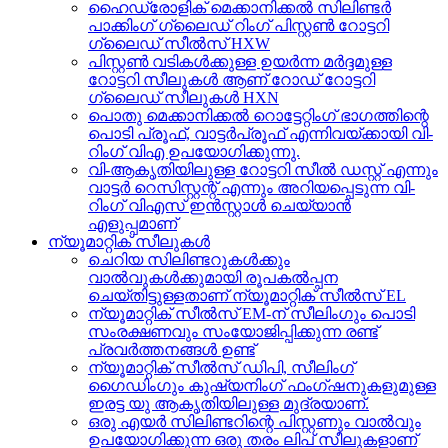
ഹൈഡ്രോളിക് മെക്കാനിക്കൽ സിലിണ്ടർ
പാക്കിംഗ് ഗ്ലൈഡ് റിംഗ് പിസ്റ്റൺ റോട്ടറി
ഗ്ലൈഡ് സീൽസ് HXW
പിസ്റ്റൺ വടികൾക്കുള്ള ഉയർന്ന മർദ്ദമുള്ള
റോട്ടറി സീലുകൾ ആണ് റോഡ് റോട്ടറി
ഗ്ലൈഡ് സീലുകൾ HXN
പൊതു മെക്കാനിക്കൽ റൊട്ടേറ്റിംഗ് ഭാഗത്തിന്റെ
പൊടി പ്രൂഫ്, വാട്ടർപ്രൂഫ് എന്നിവയ്ക്കായി വി-
റിംഗ് വിഎ ഉപയോഗിക്കുന്നു.
വി-ആകൃതിയിലുള്ള റോട്ടറി സീൽ ഡസ്റ്റ് എന്നും
വാട്ടർ റെസിസ്റ്റന്റ് എന്നും അറിയപ്പെടുന്ന വി-
റിംഗ് വിഎസ് ഇൻസ്റ്റാൾ ചെയ്യാൻ
എളുപ്പമാണ്
ന്യൂമാറ്റിക് സീലുകൾ
ചെറിയ സിലിണ്ടറുകൾക്കും
വാൽവുകൾക്കുമായി രൂപകൽപ്പന
ചെയ്തിട്ടുള്ളതാണ് ന്യൂമാറ്റിക് സീൽസ് EL
ന്യൂമാറ്റിക് സീൽസ് EM-ന് സീലിംഗും പൊടി
സംരക്ഷണവും സംയോജിപ്പിക്കുന്ന രണ്ട്
പ്രവർത്തനങ്ങൾ ഉണ്ട്
ന്യൂമാറ്റിക് സീൽസ് ഡിപി, സീലിംഗ്
ഗൈഡിംഗും കുഷ്യനിംഗ് ഫംഗ്ഷനുകളുമുള്ള
ഇരട്ട യു ആകൃതിയിലുള്ള മുദ്രയാണ്.
ഒരു എയർ സിലിണ്ടറിന്റെ പിസ്റ്റണും വാൽവും
ഉപയോഗിക്കുന്ന ഒരു തരം ലിപ് സീലുകളാണ്