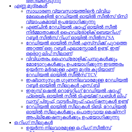
അറിയപ്പെടുന്നു
എണ്ണ മുദ്രകൾ
സാധാരണ വ്യവസായത്തിന്റെ വിവിധ
മേഖലകളിൽ റേഡിയൽ ഓയിൽ സീൽസ് ടിസി
വ്യാപകമായി ഉപയോഗിക്കുന്നു
എഞ്ചിൻ റേഡിയൽ ഷാഫ്റ്റ് ഓയിൽ സീൽ
നിർമ്മാതാക്കൾ ഹൈഡ്രോളിക് ബെയറിംഗ്
റബ്ബർ സീൽസ് റിംഗ് ഓയിൽ സീൽസ് SA
റേഡിയൽ ഓയിൽ സീൽ എസ്‌സിക്ക് പുറത്തെ
അറ്റത്ത് ഒരു റബ്ബർ എലാസ്റ്റോമർ ഉണ്ട്, ഇത്
ഒരൊറ്റ ലിപ് സീലാണ്
വിവിധതരം ഹൈഡ്രോളിക് പമ്പുകൾക്കും
മോട്ടോറുകൾക്കും ഉപയോഗിക്കുന്ന ഇടത്തരം
ഉയർന്ന മർദ്ദമുള്ള എണ്ണ മുദ്ര കൂടിയാണ്
റേഡിയൽ ഓയിൽ സീൽസ് TCV
ഇഷ്‌ടാനുസൃത ഗുണനിലവാരമുള്ള റേഡിയൽ
റബ്ബർ ഓയിൽ സീലുകൾ എസ്.ബി
ഇരുമ്പ് ഷെൽ റൊട്ടേറ്റിംഗ് റേഡിയൽ ഷാഫ്റ്റ്
ഫ്രെയിം ഓയിൽ സീൽ ടിഎയ്ക്ക് ഡബിൾ ലിപ്
ഡസ്റ്റ് പ്രൂഫ്, വാട്ടർപ്രൂഫ് ഫംഗ്ഷനുകൾ ഉണ്ട്
റേഡിയൽ ഓയിൽ സീലുകൾ ടിബി, റേഡിയൽ
ഓയിൽ സീലുകൾക്കും പൊതുവായ മെഷിനറി
ആപ്ലിക്കേഷനുകൾക്കും ഉപയോഗിക്കുന്നു
ഒ-റിംഗ് സീലുകൾ
ഉയർന്ന നിലവാരമുള്ള ഒ-റിംഗ് സീൽസ്