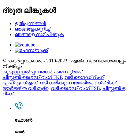
ദ്രുത ലിങ്കുകൾ
ഉൽപ്പന്നങ്ങൾ
ഞങ്ങളേക്കുറിച്ച്
ഞങ്ങളെ സമീപിക്കുക
© പകർപ്പവകാശം - 2010-2023 : എല്ലാ അവകാശങ്ങളും
നിക്ഷിപ്തം.
ചൂടുള്ള ഉൽപ്പന്നങ്ങൾ
-
സൈറ്റ്മാപ്പ്
പിസ്റ്റൺ ഗൈഡ് റിംഗ് FKF
,
വടി ഗൈഡ് റിംഗ്
എഫ്എസ്എഫ്
,
വടി ധരിക്കുന്ന മോതിരം
,
സ്പ്രിംഗ്
ഊർജ്ജിത വടി മുദ്ര
,
വടി ഗൈഡ് റിംഗ് FSB
,
പിസ്റ്റൺ ഒ
റിംഗ്
,
ഫോൺ
ടെൽ