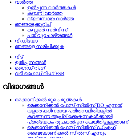
വാർത്ത
ഉൽപ്പന്ന വാർത്തകൾ
കമ്പനി വാർത്ത
വ്യവസായ വാർത്ത
ഞങ്ങളേക്കുറിച്ച്
കസ്റ്റമർ സർവീസ്
പതിവുചോദ്യങ്ങൾ
വീഡിയോ
ഞങ്ങളെ സമീപിക്കുക
വീട്
ഉൽപ്പന്നങ്ങൾ
ഗൈഡ് റിംഗ്
വടി ഗൈഡ് റിംഗ് FSB
വിഭാഗങ്ങൾ
മെക്കാനിക്കൽ മുഖം മുദ്രകൾ
മെക്കാനിക്കൽ ഫേസ് സീൽസ് DO എന്നത്
വളരെ കഠിനമായ പരിതസ്ഥിതികളിൽ
കറങ്ങുന്ന ആപ്ലിക്കേഷനുകൾക്കായി
പ്രത്യേകം രൂപകൽപ്പന ചെയ്തിട്ടുള്ളതാണ്
മെക്കാനിക്കൽ ഫേസ് സീൽസ് ഡിഎഫ്
ബൈകോണിക്കൽ സീൽസ് എന്നും