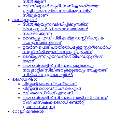
സീൽ ആണ്
വടി സീലുകൾ യു-റിംഗ് ബിഎ ശക്തമായ
ഉരച്ചിലുകളെ പ്രതിരോധിക്കുന്ന ലിപ്
സീലുകളാണ്
വൈപ്പറുകൾ
സീൽ ആയുസ്സ് വർദ്ധിപ്പിക്കുന്നതിന്
വൈപ്പറുകൾ A1 ഗൈഡ് ഭാഗങ്ങൾ
സംരക്ഷിക്കുന്നു
വൈപ്പേഴ്സ് എഡി പിടിഎഫ്ഇ ഡസ്റ്റ് റിംഗും ഒ-
റിംഗും ചേർന്നതാണ്
ഉയർന്ന പൊടി പ്രതിരോധമുള്ള സ്റ്റാൻഡേർഡ്
ഡസ്റ്റ് സീൽ ആണ് വൈപ്പേഴ്സ് എഎസ്
വൈപ്പേഴ്‌സ് എയ് ഡബിൾ ലിപ് ഡസ്റ്റ് റിംഗ്
ആണ്
ഹൈഡ്രോളിക് സിലിണ്ടറുകളുടെയും
ന്യൂമാറ്റിക് സിലിണ്ടറുകളുടെയും അച്ചുതണ്ട്
സീലിംഗിനുള്ള വൈപ്പർ A5
ഗൈഡ് റിംഗ്
പിസ്റ്റൺ ഗൈഡ് റിംഗ് കെബി
പിസ്റ്റൺ ഗൈഡ് റിംഗ് കെഎഫ്
വടി ഗൈഡ് റിംഗ് എസ്.ബി
ഹൈഡ്രോളിക് സിലിണ്ടറിനായി വടി ഗൈഡ്
റിംഗ് എസ്എഫ് ഗൈഡ് ബെൽറ്റ്
ഉപയോഗിക്കുന്നു
റോട്ടറി മുദ്രകൾ