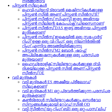
നിർമ്മാതാവ്
പിസ്റ്റൺ സീലുകൾ
ഹെവി-ഡ്യൂട്ടി ട്രാവൽ മെഷിനറികൾക്കുള്ള
പിസ്റ്റൺ സീൽ ആണ് പിസ്റ്റൺ സീൽസ് B7
പിസ്റ്റൺ സീൽസ് സിഎസ്ടി ഇരട്ട അഭിനയ
പിസ്റ്റൺ സീലിന്റെ കോംപാക്റ്റ് ഡിസൈനാണ്
പിസ്റ്റൺ സീൽസ് DAS ഇരട്ട അഭിനയ പിസ്റ്റൺ
മുദ്രകളാണ്
പിസ്റ്റൺ സീൽസ് ഇകെയിൽ ഒരു സപ്പോർട്ട്
റിംഗ് ഉള്ള ഒരു വി-റിംഗ്, ഒരു നിലനിർത്തൽ
റിംഗ് എന്നിവ അടങ്ങിയിരിക്കുന്നു
പിസ്റ്റൺ സീൽസ് M2 ബോർ, ഷാഫ്റ്റ്
ആപ്ലിക്കേഷനുകൾക്കുള്ള ഒരു പരസ്പര
മുദ്രയാണ്
ഹൈഡ്രോളിക് സിലിണ്ടറുകൾക്കുള്ള ദ്വി-
ദിശയിലുള്ള പിസ്റ്റൺ സീൽ ആണ് പിസ്റ്റൺ
സീൽസ് OE
വടി മുദ്രകൾ
വടി മുദ്രകൾ ES അക്ഷീയ പ്രീലോഡ്
സീലുകളാണ്
വടി മുദ്രകൾ M1 ഒറ്റ പ്രവർത്തിക്കുന്ന പരസ്പര
മുദ്രകളാണ്
കൺട്രോൾ സിലിണ്ടറുകൾക്കും സെർവോ
സിസ്റ്റങ്ങൾക്കുമായി റോഡ് സീൽ OD
വടി സീൽസ് യു-റിംഗ് ബി3 ഒരു ഒറ്റ-പാസ് ലിപ്