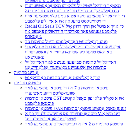
פעלדער פון פּראָסט אינדוסטריע
מאָטאָר ריידיאַל שטיל ייל פּלאָמבע מאַניאַפאַקטשערערז
הידראַוליק שייַכעס גומע סתימות רינג בוימל סתימות סאַ
די ריידיאַל ייל פּלאָמבע סק האט אַ גומע עלאַסטאַמער אויף
די ויסווייניקסט ברעג און איז אַ איין ליפּ פּלאָמבע
Radial Oil Seals TCV איז אויך אַ מיטל און הויך דרוק אָיל
פּלאָמבע געניצט פֿאַר פאַרשידן הידראַוליק פּאַמפּס און
מאָטאָרס.
מנהג קוואַליטעט ראַדיאַל גומע בוימל סתימות סב
אייַזן שאָל ראָוטייטינג ריידיאַל שטיל ראַם בוימל פּלאָמבע
טאַ האט טאָפּל ליפּ שטויב-דערווייַז און וואָטערפּרוף
פאַנגקשאַנז
ראַדיאַל ייל סתימות טב זענען געניצט פֿאַר ראַדיאַל ייל
סתימות און אַלגעמיינע מאַשינערי אַפּלאַקיישאַנז
אָ-רינג סתימות
הויך קוואַליטעט אָ-רינג סתימות פאַבריקאַנט
פּיסטאָן סתימות
פּיסטאָן סתימות ב 7 איז די פּיסטאָן פּלאָמבע פֿאַר
שווער-פליכט רייזע מאַשינערי
פּיסטאָן סתימות CST איז אַ סאָליד פּלאַן פון טאָפּל אַקטינג
פּיסטאָן פּלאָמבע
פּיסטאָן סתימות DAS זענען טאָפּל אַקטינג פּיסטאָן סתימות
פּיסטאָן סתימות עק צונויפשטעלנ זיך פון אַ V-רינג מיט אַ
שטיצן רינג און אַ ריטיינינג רינג
פּיסטאָן סתימות מ 2 איז אַ רעסיפּראָקייטינג פּלאָמבע פֿאַר