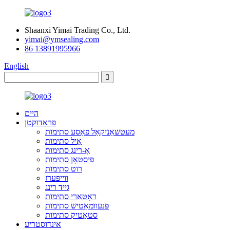
Shaanxi Yimai Trading Co., Ltd.
yimai@ymsealing.com
86 13891995966
English
היים
פּראָדוקטן
מעטשאַניקאַל פאַסע סתימות
אָיל סתימות
אָ-רינג סתימות
פּיסטאָן סתימות
רוט סתימות
ווייפּערז
גייד רינג
ראָטאַרי סתימות
פּנעוומאַטיש סתימות
סטאַטיק סתימות
אינדוסטריע