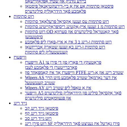
ביידע נודניק און שטיל אַפּלאַקיישאַנז
פּיסטאָן סתימות אָע איז אַ ביי-דירעקטיאָנאַל פּיסטאָן
פּלאָמבע פֿאַר הידראַוליק סילינדערס
רוט סתימות
רוט סתימות עס זענען אַקסיאַל פּרעלאָאַד סתימות
רוט סתימות מ 1 זענען איין-אַקטינג ריסיפּראָקייטינג סתימות
רוט סתימות OD פֿאַר קאָנטראָל סילינדערס און סערוואָ
סיסטעמען
רוט סתימות ו-רינג ב 3 איז אַ איין-פאָרן ליפּ פּלאָמבע
רוט סתימות ו-רינג באַ זענען שטאַרק אַברייזשאַן
קעגנשטעליק ליפּ סתימות
ווייפּערז
ווייפּערז A1 פּראַטעקץ די פּאַרץ פון די פירן צו
פאַרברייטערן די פּלאָמבע לעבן
ווייפּערז אַד איז קאַמפּאָוזד פון PTFE שטויב רינג און אָ-רינג
Wipers AS איז דער נאָרמאַל שטויב פּלאָמבע מיט הויך
שטויב קעגנשטעל
Wipers AY איז אַ טאָפּל ליפּ שטויב רינג
ווייפּער A5 פֿאַר אַקסיאַל סילינג פון הידראַוליק סילינדערס
און פּנעוומאַטיש סילינדערס
גייד רינג
פּיסטאָן גייד רינג קב
פּיסטאָן גייד רינג קף
רוט גייד רינג סב
רוט פירן רינג SF פירן גאַרטל איז געניצט פֿאַר הידראַוליק