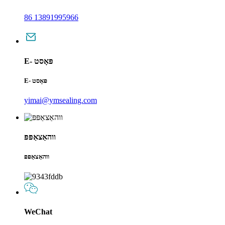
86 13891995966
E- פּאָסט
E- פּאָסט
yimai@ymsealing.com
ווהאַצאַפּפּ
ווהאַצאַפּפּ
WeChat