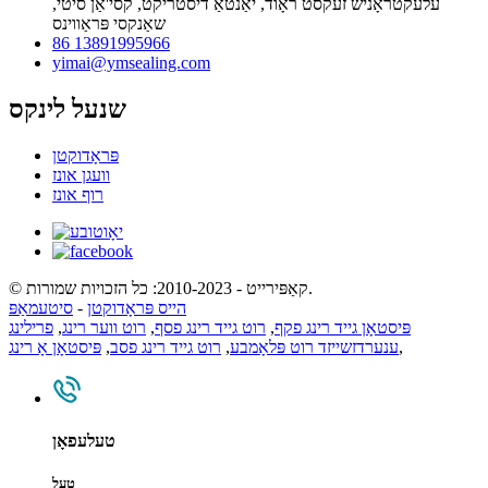
עלעקטראָניש זעקסט ראָוד, יאַנטאַ דיסטריקט, קסי'אַן סיטי,
שאַנקסי פּראַווינס
86 13891995966
yimai@ymsealing.com
שנעל לינקס
פּראָדוקטן
וועגן אונז
רוף אונז
© קאַפּירייט - 2010-2023: כל הזכויות שמורות.
הייס פּראָדוקטן
-
סיטעמאַפּ
פּיסטאָן גייד רינג פקף
,
רוט גייד רינג פסף
,
רוט ווער רינג
,
פרילינג
,
ענערדזשייזד רוט פּלאָמבע
,
רוט גייד רינג פסב
,
פּיסטאָן אָ רינג
טעלעפאָן
טעל