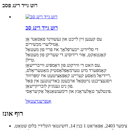
רוט גייד רינג פסב
רוט גייד רינג סב
עס קענען זיין לייכט און געשווינד פאַסאַנד אָן
אַגזיליערי מכשירים.
די סליידינג ייבערפלאַך איז פריי פון מעטאַל
קאָנטאַקט, אַזוי רידוסינג די שעדיקן פון מעטאַל
טיילן.
עס האט די ווירקונג פון דאַמפּינג ווייבריישאַן.
קאַמפּערד מיט טערמאַפּלאַסטיק מאַטעריאַלס,
ריידיאַל מאַסע קעריינג קאַפּאַציטעט איז ימפּרוווד.
ויסגעצייכנט נויטפאַל ארבעטן באדינגונגען אין פאַל
פון ניט גענוגיק לובריקיישאַן.
פּינטלעך טאָלעראַנץ און דימענשאַנאַל אַקיעראַסי.
אָנפרעג
דעטאַל
רוף אונז
צימער 2403, אַפּאַראַט 1 בנין 14, דזשינטאַי הונלידייַ בלום שטאָט,