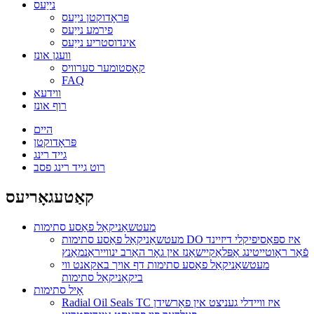
נייַעס
פּראָדוקטן נייַעס
פירמע נייַעס
אינדוסטריע נייַעס
וועגן אונז
קאָסטומער סערוויס
FAQ
ווידעא
רוף אונז
היים
פּראָדוקטן
גייד רינג
רוט גייד רינג פסב
קאַטעגאָריעס
מעטשאַניקאַל פאַסע סתימות
מעטשאַניקאַל פאַסע סתימות DO איז ספּאַסיפיקלי דיזיינד
פֿאַר ראָוטייטינג אַפּלאַקיישאַנז אין גאָר האַרב ינווייראַנמאַנץ
מעטשאַניקאַל פאַסע סתימות דף אויך באקאנט ווי
ביקאָניקאַל סתימות
אָיל סתימות
Radial Oil Seals TC איז וויידלי געניצט אין פאַרשידן