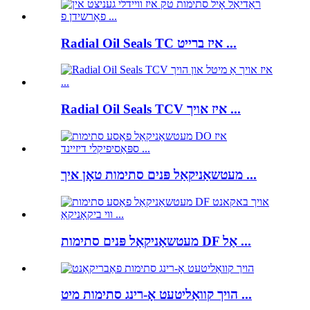
Radial Oil Seals TC איז ברייט ...
Radial Oil Seals TCV איז אויך ...
מעטשאַניקאַל פּנים סתימות טאָן איך ...
מעטשאַניקאַל פּנים סתימות DF אַל ...
הויך קוואַליטעט אָ-רינג סתימות מיט ...