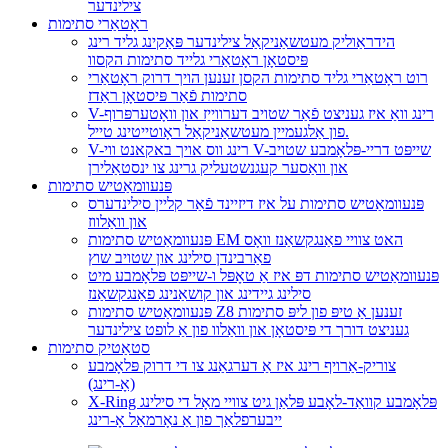
צילינדער
ראָטאַרי סתימות
הידראַוליק מעטשאַניקאַל צילינדער פּאַקינג גליד רינג
פּיסטאָן ראָטאַרי גלייד סתימות הקסוו
רוט ראָטאַרי גליד סתימות הקסן זענען הויך דרוק ראָטאַרי
סתימות פֿאַר פּיסטאָן ראַדז
V-רינג וואַ איז געניצט פֿאַר שטויב דערווייַז און וואָטערפּרוף
פון אַלגעמיין מעטשאַניקאַל ראָוטייטינג טייל.
V-רינג ווס אויך באקאנט ווי V-שייפּט דריי-פּלאָמבע שטויב
און וואַסער קעגנשטעליק גרינג צו ינסטאַלירן
פּנעוומאַטיש סתימות
פּנעוומאַטיש סתימות על איז דיזיינד פֿאַר קליין סילינדערס
און וואַלווז
פּנעוומאַטיש סתימות EM האט צוויי פאַנגקשאַנז וואָס
פאַרבינדן סילינג און שטויב שוץ
פּנעוומאַטיש סתימות דפּ איז אַ טאָפּל ו-שייפּט פּלאָמבע מיט
סילינג גיידינג און קושאַנינג פאַנגקשאַנז
פּנעוומאַטיש סתימות Z8 זענען אַ טיפּ פון ליפּ סתימות
געניצט דורך די פּיסטאָן און וואַלוו פון אַ לופט צילינדער
סטאַטיק סתימות
צוריק-אַרויף רינג איז אַ דערגאַנג צו די דרוק פּלאָמבע
(אָ-רינג)
X-Ring פּלאָמבע קוואַד-לאָבע פּלאַן גיט צוויי מאָל די סילינג
ייבערפלאַך פון אַ נאָרמאַל אָ-רינג