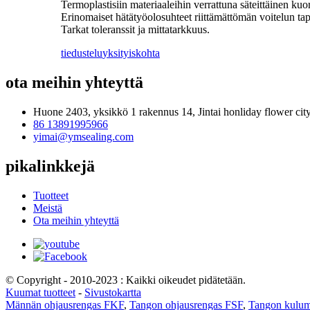
Termoplastisiin materiaaleihin verrattuna säteittäinen 
Erinomaiset hätätyöolosuhteet riittämättömän voitelun ta
Tarkat toleranssit ja mittatarkkuus.
tiedustelu
yksityiskohta
ota meihin yhteyttä
Huone 2403, yksikkö 1 rakennus 14, Jintai honliday flower cit
86 13891995966
yimai@ymsealing.com
pikalinkkejä
Tuotteet
Meistä
Ota meihin yhteyttä
© Copyright - 2010-2023 : Kaikki oikeudet pidätetään.
Kuumat tuotteet
-
Sivustokartta
Männän ohjausrengas FKF
,
Tangon ohjausrengas FSF
,
Tangon kulum