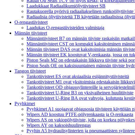
Radial Oil Seals TCV on myös keski- ja korkeapaineinen öl
Laadukkaat Radiaalikumiöljytiivisteet SB
Rautakuorella pyörivä radiaaliakselinen runkoöljytiiviste 
Radiaalisia öljytiivisteitä TB käytetään radiaalisissa öljyti
O-rengastiivisteet
Laadukas O-rengastiivisteiden valmistaja
Männän tiivisteet
Männäntiivisteet B7 on männän tiiviste raskaisiin matkai
Männäntiivisteet CST on kompakti kaksitoiminen männän
Männän tiivisteet DAS ovat kaksitoimisia männän tiiviste
Männän tiivisteet EK koostuvat V-renkaasta, jossa on tuk
Piston Seals M2 on edestakaisin liikkuva tiiviste sekä por
Piston Seals OE on kaksisuuntainen männän tiiviste hydrau
Tangon tiivisteet
Tankotiivisteet ES ovat aksiaalisia esijännitystiivisteitä
Tankotiivisteet M1 ovat yksitoimisia edestakaisin liikkuvia
Tankotiivisteet OD ohjaussylintereille ja servojärjestelmil
Tankotiivisteet U-Ring B3 on yksivaiheinen huulitiiviste
Tankotiivisteet U-Ring BA ovat vahvoja, kulutusta kestävi
Pyyhkimet
Pyyhkimet A1 suojaavat ohjausosia tiivisteen käyttöiän p
Wipers AD koostuu PTFE-pölyrenkaasta ja O-renkaasta
Wipers AS on vakiopölytiiviste, jolla on korkea pölynke
Wipers AY on kaksoishuulirengas
Pyyhin A5 hydraulisylinterien ja pneumaattisten sylintere