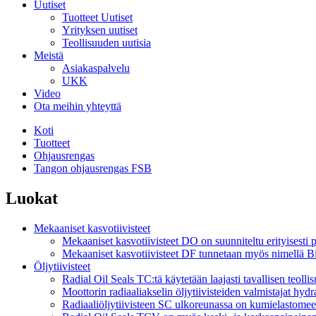
Uutiset
Tuotteet Uutiset
Yrityksen uutiset
Teollisuuden uutisia
Meistä
Asiakaspalvelu
UKK
Video
Ota meihin yhteyttä
Koti
Tuotteet
Ohjausrengas
Tangon ohjausrengas FSB
Luokat
Mekaaniset kasvotiivisteet
Mekaaniset kasvotiivisteet DO on suunniteltu erityisesti p
Mekaaniset kasvotiivisteet DF tunnetaan myös nimellä Bi
Öljytiivisteet
Radial Oil Seals TC:tä käytetään laajasti tavallisen teollis
Moottorin radiaaliakselin öljytiivisteiden valmistajat hydr
Radiaaliöljytiivisteen SC ulkoreunassa on kumielastomeeri