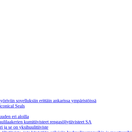
yöriviin sovelluksiin erittäin ankarissa ympäristöissä
conical Seals
uuden eri aloilla
aulilaakerien kumitiivisteet rengasöljytiivisteet SA
 ja se on yksihuulitiiviste