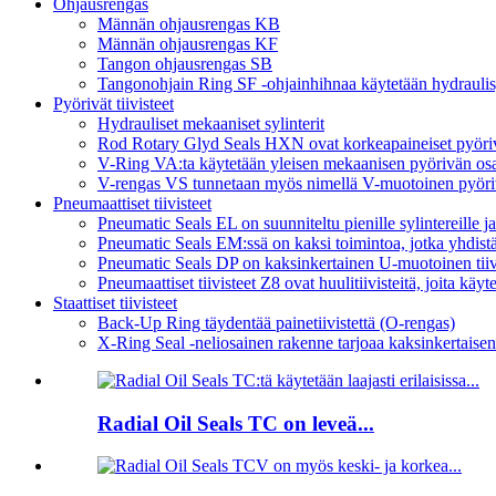
Ohjausrengas
Männän ohjausrengas KB
Männän ohjausrengas KF
Tangon ohjausrengas SB
Tangonohjain Ring SF -ohjainhihnaa käytetään hydraulisy
Pyörivät tiivisteet
Hydrauliset mekaaniset sylinterit
Rod Rotary Glyd Seals HXN ovat korkeapaineiset pyörivä
V-Ring VA:ta käytetään yleisen mekaanisen pyörivän osa
V-rengas VS tunnetaan myös nimellä V-muotoinen pyörivä t
Pneumaattiset tiivisteet
Pneumatic Seals EL on suunniteltu pienille sylintereille ja 
Pneumatic Seals EM:ssä on kaksi toimintoa, jotka yhdistä
Pneumatic Seals DP on kaksinkertainen U-muotoinen tiivi
Pneumaattiset tiivisteet Z8 ovat huulitiivisteitä, joita käy
Staattiset tiivisteet
Back-Up Ring täydentää painetiivistettä (O-rengas)
X-Ring Seal -neliosainen rakenne tarjoaa kaksinkertaisen
Radial Oil Seals TC on leveä...