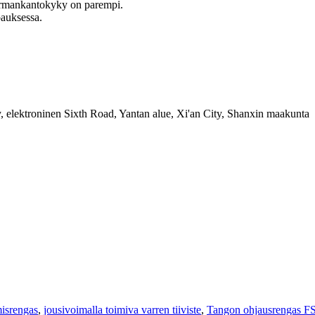
kuormankantokyky on parempi.
pauksessa.
y, elektroninen Sixth Road, Yantan alue, Xi'an City, Shanxin maakunta
isrengas
,
jousivoimalla toimiva varren tiiviste
,
Tangon ohjausrengas F