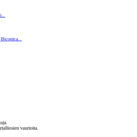
uja.
alliosien vaurioita.