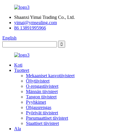
Shaanxi Yimai Trading Co., Ltd.
yimai@ymsealing.com
86 13891995966
English
Koti
Tuotteet
Mekaaniset kasvotiivisteet
Öljytiivisteet
O-rengastiivisteet
Männän tiivisteet
Tangon tiivisteet
Pyyhkimet
Ohjausrengas
Pyörivät tiivisteet
Pneumaattiset tiivisteet
Staattiset tiivisteet
Ala