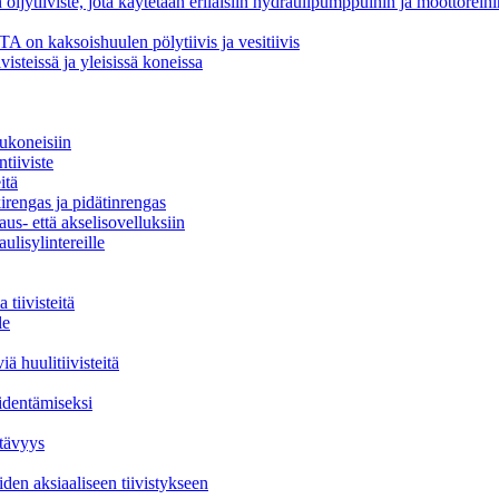
jytiiviste, jota käytetään erilaisiin hydraulipumppuihin ja moottoreihi
TA on kaksoishuulen pölytiivis ja vesitiivis
ivisteissä ja yleisissä koneissa
lukoneisiin
tiiviste
itä
irengas ja pidätinrengas
aus- että akselisovelluksiin
lisylintereille
 tiivisteitä
le
ä huulitiivisteitä
identämiseksi
stävyys
iden aksiaaliseen tiivistykseen