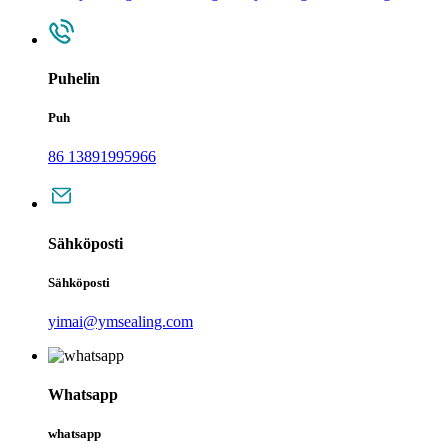
Puhelin
Puh
86 13891995966
Sähköposti
Sähköposti
yimai@ymsealing.com
Whatsapp
whatsapp