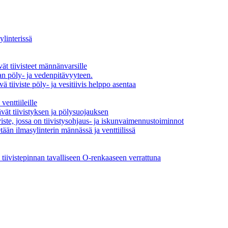
linterissä
t tiivisteet männänvarsille
n pöly- ja vedenpitävyyteen.
iiviste pöly- ja vesitiivis helppo asentaa
venttiileille
vät tiivistyksen ja pölysuojauksen
ste, jossa on tiivistysohjaus- ja iskunvaimennustoiminnot
tetään ilmasylinterin männässä ja venttiilissä
 tiivistepinnan tavalliseen O-renkaaseen verrattuna