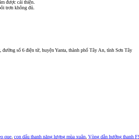
âm được cải thiện.
bôi trơn không đủ.
y, đường số 6 điện tử, huyện Yanta, thành phố Tây An, tỉnh Sơn Tây
o que
,
con dấu thanh năng lượng mùa xuân
,
Vòng dẫn hướng thanh 