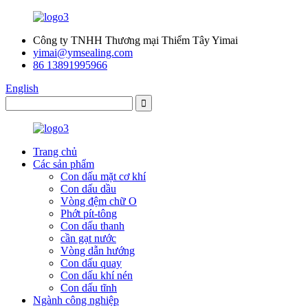
Công ty TNHH Thương mại Thiểm Tây Yimai
yimai@ymsealing.com
86 13891995966
English
Trang chủ
Các sản phẩm
Con dấu mặt cơ khí
Con dấu dầu
Vòng đệm chữ O
Phớt pít-tông
Con dấu thanh
cần gạt nước
Vòng dẫn hướng
Con dấu quay
Con dấu khí nén
Con dấu tĩnh
Ngành công nghiệp