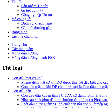
Tin tức
Sản phẩm Tin tức
tin tức công ty
Công nghiệp Tin tức
Về chúng tôi
Dịch vụ khách hàng
Câu hỏi thường gặp
Băng hình
Liên hệ chúng tôi
Trang chủ
Các sản phẩm
Vòng dẫn hướng
Vòng dẫn hướng thanh FSB
Thể loại
Con dấu mặt cơ khí
Miếng đệm mặt cơ khí DO được thiết kế đặc biệt cho cá
Con dấu mặt cơ khí DF còn được gọi là Con dấu hai mặt
Con dấu dầu
Con dấu dầu xuyên tâm TC được sử dụng rộng rãi trong 
Nhà sản xuất phớt dầu trục hướng tâm động cơ Phớt ca
Phớt dầu hướng tâm SC có chất đàn hồi cao su ở mép ng