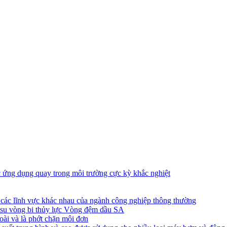
c ứng dụng quay trong môi trường cực kỳ khắc nghiệt
các lĩnh vực khác nhau của ngành công nghiệp thông thường
o su vòng bi thủy lực Vòng đệm dầu SA
oài và là phớt chặn môi đơn