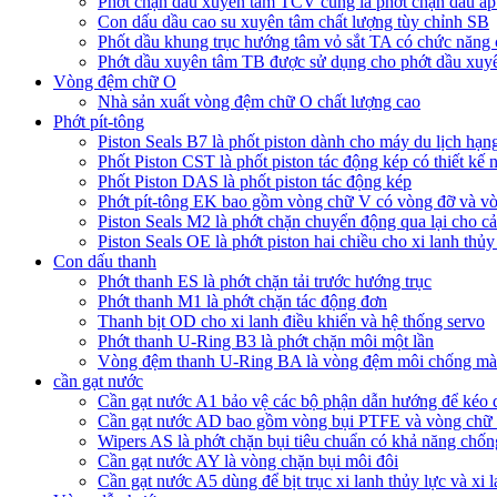
Phớt chặn dầu xuyên tâm TCV cũng là phớt chặn dầu áp 
Con dấu dầu cao su xuyên tâm chất lượng tùy chỉnh SB
Phốt dầu khung trục hướng tâm vỏ sắt TA có chức năng
Phớt dầu xuyên tâm TB được sử dụng cho phớt dầu xuy
Vòng đệm chữ O
Nhà sản xuất vòng đệm chữ O chất lượng cao
Phớt pít-tông
Piston Seals B7 là phốt piston dành cho máy du lịch hạn
Phốt Piston CST là phốt piston tác động kép có thiết kế 
Phốt Piston DAS là phốt piston tác động kép
Phớt pít-tông EK bao gồm vòng chữ V có vòng đỡ và v
Piston Seals M2 là phớt chặn chuyển động qua lại cho c
Piston Seals OE là phớt piston hai chiều cho xi lanh thủy
Con dấu thanh
Phớt thanh ES là phớt chặn tải trước hướng trục
Phớt thanh M1 là phớt chặn tác động đơn
Thanh bịt OD cho xi lanh điều khiển và hệ thống servo
Phớt thanh U-Ring B3 là phớt chặn môi một lần
Vòng đệm thanh U-Ring BA là vòng đệm môi chống m
cần gạt nước
Cần gạt nước A1 bảo vệ các bộ phận dẫn hướng để kéo dài
Cần gạt nước AD bao gồm vòng bụi PTFE và vòng chữ
Wipers AS là phớt chặn bụi tiêu chuẩn có khả năng chốn
Cần gạt nước AY là vòng chặn bụi môi đôi
Cần gạt nước A5 dùng để bịt trục xi lanh thủy lực và xi 