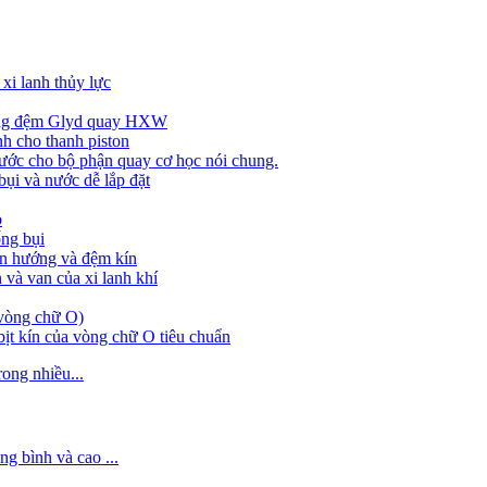
i lanh thủy lực
Vòng đệm Glyd quay HXW
h cho thanh piston
ớc cho bộ phận quay cơ học nói chung.
ụi và nước dễ lắp đặt
ỏ
ống bụi
ẫn hướng và đệm kín
 và van của xi lanh khí
(vòng chữ O)
bịt kín của vòng chữ O tiêu chuẩn