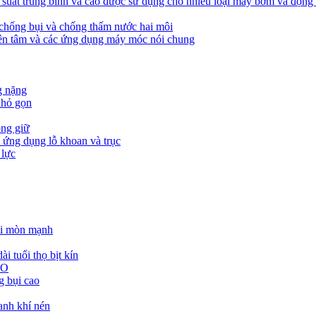
suất trung bình và cao được sử dụng cho nhiều loại máy bơm và động 
 chống bụi và chống thấm nước hai môi
ên tâm và các ứng dụng máy móc nói chung
g nặng
nhỏ gọn
òng giữ
ả ứng dụng lỗ khoan và trục
 lực
ài mòn mạnh
 tuổi thọ bịt kín
 O
g bụi cao
lanh khí nén