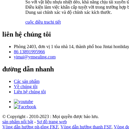
So với vật liệu nhựa nhiệt dẻo, khả năng chịu tải xuyên t
Điều kiện làm việc khẩn cấp tuyệt vời trong trường hợp 
Dung sai chính xác và độ chính xác kích thước.
cuộc điều tra
chi tiết
liên hệ chúng tôi
Phòng 2403, đơn vị 1 tòa nhà 14, thành phố hoa Jintai honlida
86 13891995966
yimai@ymsealing.com
đường dẫn nhanh
Các sản phẩm
Về chúng tôi
Liên hệ chúng tôi
© Copyright - 2010-2023 : Mọi quyền được bảo lưu.
sản phẩm nổi bật
-
Sơ đồ trang web
Vòng dẫn hướng pít-tông FKF
,
Vòng dẫn hướng thanh FSF
,
Vòng đe