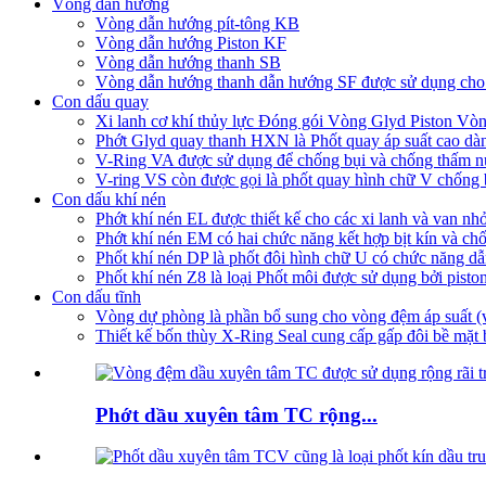
Vòng dẫn hướng
Vòng dẫn hướng pít-tông KB
Vòng dẫn hướng Piston KF
Vòng dẫn hướng thanh SB
Vòng dẫn hướng thanh dẫn hướng SF được sử dụng cho x
Con dấu quay
Xi lanh cơ khí thủy lực Đóng gói Vòng Glyd Piston 
Phớt Glyd quay thanh HXN là Phốt quay áp suất cao dàn
V-Ring VA được sử dụng để chống bụi và chống thấm nư
V-ring VS còn được gọi là phốt quay hình chữ V chống b
Con dấu khí nén
Phớt khí nén EL được thiết kế cho các xi lanh và van nh
Phớt khí nén EM có hai chức năng kết hợp bịt kín và ch
Phốt khí nén DP là phốt đôi hình chữ U có chức năng d
Phốt khí nén Z8 là loại Phốt môi được sử dụng bởi piston
Con dấu tĩnh
Vòng dự phòng là phần bổ sung cho vòng đệm áp suất 
Thiết kế bốn thùy X-Ring Seal cung cấp gấp đôi bề mặt 
Phớt dầu xuyên tâm TC rộng...