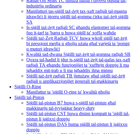
Radial Oil Seals TC tintuża ħafna f'diversi oqsma tal-
industrija ordinarja
Manifatturi tas-siġill taż-żejt tax-xaft radjali tal-magna
idrawliċi li jġorru siġilli tal-gomma ċirku taż-żejt siġilli
SA
Is-siġill taż-żejt radjali SC għandu elastomer tal-gomma
fuq it-tarf ta 'barra u huwa siġill ta' xoffa waħda
Siġilli taż-Żejt Radjali TCV huwa wkoll siġill taż-żejt
bi pressjoni medja u għolja użata għal varjetà ta 'pompi
u muturi idrawliċi
Kwalità tad-dwana Siġilli taż-żejt tal-gomma radjali SB
Qoxra tal-ħadid li jdur is-siġill taż-żejt tal-qafas tax-xaft
radjali TA għandu funzjonijiet ta 'xufftejn doppju li ma
jgħaddix mit-trab u li ma jgħaddix ilma minnu
Siġilli taż-żejt radjali TB jintużaw għal siġilli taż-żejt
radjali u applikazzjonijiet ġenerali tal-makkinarju
Siġilli O-Ring
Manifattur ta 'siġilli O-ring ta' kwalità għolja
Siġilli tal-Piston
Siġilli tal-pistun B7 huwa s-siġill tal-pistun għal
makkinarju tal-ivvjaġġar heavy-duty
Siġilli tal-pistun CST huwa disinn kompatt ta 'siġill tal-
pistun li jaġixxi doppju
Siġilli tal-pistun DAS huma siġilli tal-pistun li jaġixxu
doppju