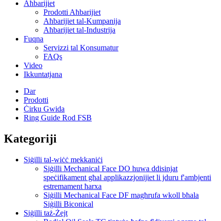
Aħbarijiet
Prodotti Aħbarijiet
Aħbarijiet tal-Kumpanija
Aħbarijiet tal-Industrija
Fuqna
Servizzi tal Konsumatur
FAQs
Video
Ikkuntatjana
Dar
Prodotti
Ċirku Gwida
Ring Guide Rod FSB
Kategoriji
Siġilli tal-wiċċ mekkaniċi
Siġilli Mechanical Face DO huwa ddisinjat
speċifikament għal applikazzjonijiet li jduru f'ambjenti
estremament ħarxa
Siġilli Mechanical Face DF magħrufa wkoll bħala
Siġilli Biconical
Siġilli taż-Żejt