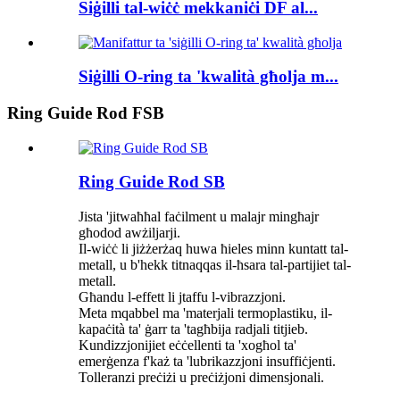
Siġilli tal-wiċċ mekkaniċi DF al...
Siġilli O-ring ta 'kwalità għolja m...
Ring Guide Rod FSB
Ring Guide Rod SB
Jista 'jitwaħħal faċilment u malajr mingħajr
għodod awżiljarji.
Il-wiċċ li jiżżerżaq huwa ħieles minn kuntatt tal-
metall, u b'hekk titnaqqas il-ħsara tal-partijiet tal-
metall.
Għandu l-effett li jtaffu l-vibrazzjoni.
Meta mqabbel ma 'materjali termoplastiku, il-
kapaċità ta' ġarr ta 'tagħbija radjali titjieb.
Kundizzjonijiet eċċellenti ta 'xogħol ta'
emerġenza f'każ ta 'lubrikazzjoni insuffiċjenti.
Tolleranzi preċiżi u preċiżjoni dimensjonali.