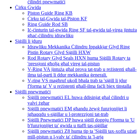
ċilindri pnewmatiċi
Ċirku Gwida
Piston Guide Ring KB
Ċirku tal-Gwida tal-Piston KF
Ring Guide Rod SB
Iċ-ċinturin tal-gwida Ring SF tal-gwida tal-virga jintuża
għaċ-ċilindru idrawliku
Siġilli li jduru
Idrawliku Mekkanika Ċilindru Ippakkjar Glyd Ring
Pistin Rotary Glyd Siġilli HXW
Rod Rotary Glyd Seals HXN huma Siġilli Rotary ta
'pressjoni għolja għal vireg tal-pistun
V-Ring VA jintuża għal prova tat-trab u reżistenti għall-
ilma tal-parti li ddur mekkanika ġenerali.
V-ring VS magħruf ukoll bħala trab ta 'siġill li jdur
f'forma ta' V u reżistenti għall-ilma faċli biex tinstalla
Siġilli pnewmatiċi
Siġilli pnewmatiċi EL huwa ddisinjat għal ċilindri u
valvi żgħar
Siġilli pnewmatiċi EM għandu żewġ funzjonijiet li
jgħaqqdu s-siġillar u l-protezzjoni tat-trab
Siġilli Pnewmatiċi DP huwa siġill doppju f'forma ta 'U
b'funzjonijiet ta' gwida u ttaffi tas-siġillar
Siġilli pnewmatiċi Z8 huma tip ta 'Siġilli tax-xoffa użati
mill-pistun u l-valv ta' ċilindru ta 'l-arja