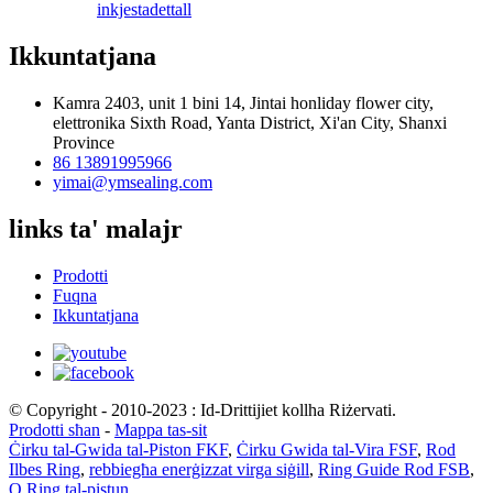
inkjesta
dettall
Ikkuntatjana
Kamra 2403, unit 1 bini 14, Jintai honliday flower city,
elettronika Sixth Road, Yanta District, Xi'an City, Shanxi
Province
86 13891995966
yimai@ymsealing.com
links ta' malajr
Prodotti
Fuqna
Ikkuntatjana
© Copyright - 2010-2023 : Id-Drittijiet kollha Riżervati.
Prodotti sħan
-
Mappa tas-sit
Ċirku tal-Gwida tal-Piston FKF
,
Ċirku Gwida tal-Vira FSF
,
Rod
Ilbes Ring
,
rebbiegħa enerġizzat virga siġill
,
Ring Guide Rod FSB
,
O Ring tal-pistun
,