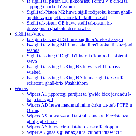
Is-siġilli tal-pistun EK jikkonsistu f'ċirku V b'ċirku ta
'appoġġ u ċirku ta' żamma
Siġilli tal-Piston M2 huwa siġill reċiproku kemm għall-
applikazzjonijiet tal-bore kif ukoll tax-xaft
Siġilli tal-pistun OE huwa siġill tal-pistun bi-
direzzjonali għal ċilindri idrawliċi
Siġilli tal-Vireg
Is-siġilli tal-vireg ES huma siġilli ta 'preload assjali
Is-siġilli tal-vireg M1 huma siġilli reċiprokanti b'azzjoni
waħda
Siġilli tal-vireg OD għal ċilindri ta 'kontroll u sistemi
servo
Is-siġilli tal-vireg U-Ring B3 huwa siġill lip-pass
wieħed
Is-siġilli tal-vireg U-Ring BA huma siġilli tax-xoffa
reżistenti għall-brix b'saħħithom
Wipers
Wipers A1 jipproteġi partijiet ta 'gwida biex jestendu l-
ħajja tas-siġill
Wipers AD huwa magħmul minn ċirku tat-trab PTFE u
O-ring
Wipers AS huwa s-siġill tat-trab standard b'reżistenza
għolja għat-trab
Wipers AY huwa ċirku tat-trab tax-xoffa doppju
Wiper A5 għas-siġillar axjali ta 'ċilindri idrawliċi u