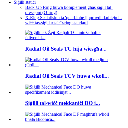
Siġilli statiċi
Back-Up Ring huwa komplement għas-siġill tal-
pressjoni (O-ring)
X-Ring Seal disinn ta 'quad-lobe jipprovdi darbtejn il-
wiċċ tas-siġillar ta' O-ring standard
Radial Oil Seals TC hija wiesgħa...
Radial Oil Seals TCV huwa wkoll...
Siġilli tal-wiċċ mekkaniċi DO i...