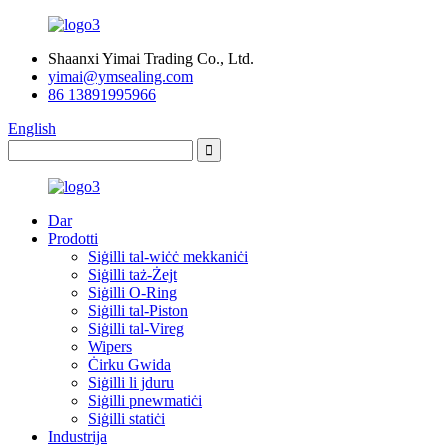
Shaanxi Yimai Trading Co., Ltd.
yimai@ymsealing.com
86 13891995966
English
Dar
Prodotti
Siġilli tal-wiċċ mekkaniċi
Siġilli taż-Żejt
Siġilli O-Ring
Siġilli tal-Piston
Siġilli tal-Vireg
Wipers
Ċirku Gwida
Siġilli li jduru
Siġilli pnewmatiċi
Siġilli statiċi
Industrija