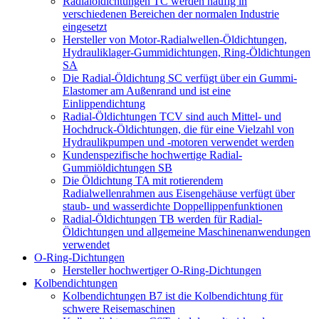
Radialöldichtungen TC werden häufig in
verschiedenen Bereichen der normalen Industrie
eingesetzt
Hersteller von Motor-Radialwellen-Öldichtungen,
Hydrauliklager-Gummidichtungen, Ring-Öldichtungen
SA
Die Radial-Öldichtung SC verfügt über ein Gummi-
Elastomer am Außenrand und ist eine
Einlippendichtung
Radial-Öldichtungen TCV sind auch Mittel- und
Hochdruck-Öldichtungen, die für eine Vielzahl von
Hydraulikpumpen und -motoren verwendet werden
Kundenspezifische hochwertige Radial-
Gummiöldichtungen SB
Die Öldichtung TA mit rotierendem
Radialwellenrahmen aus Eisengehäuse verfügt über
staub- und wasserdichte Doppellippenfunktionen
Radial-Öldichtungen TB werden für Radial-
Öldichtungen und allgemeine Maschinenanwendungen
verwendet
O-Ring-Dichtungen
Hersteller hochwertiger O-Ring-Dichtungen
Kolbendichtungen
Kolbendichtungen B7 ist die Kolbendichtung für
schwere Reisemaschinen