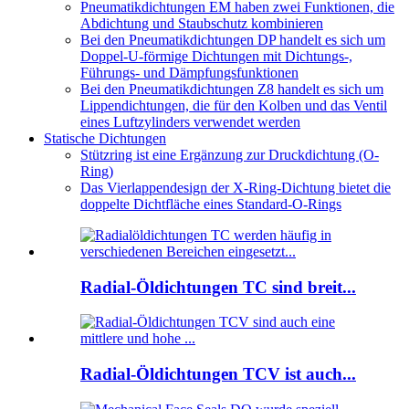
Pneumatikdichtungen EM haben zwei Funktionen, die
Abdichtung und Staubschutz kombinieren
Bei den Pneumatikdichtungen DP handelt es sich um
Doppel-U-förmige Dichtungen mit Dichtungs-,
Führungs- und Dämpfungsfunktionen
Bei den Pneumatikdichtungen Z8 handelt es sich um
Lippendichtungen, die für den Kolben und das Ventil
eines Luftzylinders verwendet werden
Statische Dichtungen
Stützring ist eine Ergänzung zur Druckdichtung (O-
Ring)
Das Vierlappendesign der X-Ring-Dichtung bietet die
doppelte Dichtfläche eines Standard-O-Rings
Radial-Öldichtungen TC sind breit...
Radial-Öldichtungen TCV ist auch...