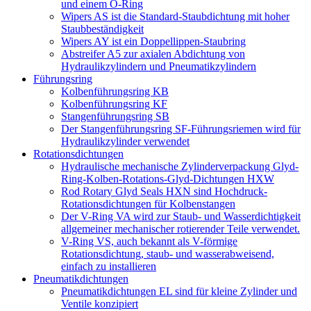
und einem O-Ring
Wipers AS ist die Standard-Staubdichtung mit hoher
Staubbeständigkeit
Wipers AY ist ein Doppellippen-Staubring
Abstreifer A5 zur axialen Abdichtung von
Hydraulikzylindern und Pneumatikzylindern
Führungsring
Kolbenführungsring KB
Kolbenführungsring KF
Stangenführungsring SB
Der Stangenführungsring SF-Führungsriemen wird für
Hydraulikzylinder verwendet
Rotationsdichtungen
Hydraulische mechanische Zylinderverpackung Glyd-
Ring-Kolben-Rotations-Glyd-Dichtungen HXW
Rod Rotary Glyd Seals HXN sind Hochdruck-
Rotationsdichtungen für Kolbenstangen
Der V-Ring VA wird zur Staub- und Wasserdichtigkeit
allgemeiner mechanischer rotierender Teile verwendet.
V-Ring VS, auch bekannt als V-förmige
Rotationsdichtung, staub- und wasserabweisend,
einfach zu installieren
Pneumatikdichtungen
Pneumatikdichtungen EL sind für kleine Zylinder und
Ventile konzipiert