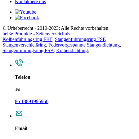
Kontaktiere uns
© Urheberrecht - 2010-2023: Alle Rechte vorbehalten.
heiße Produkte
-
Seitenverzeichnis
Kolbenführungsring FKF
,
Stangenführungsring FSF
,
Stangenverschleißring
,
Federvorgespannte Stangendichtung
,
Stangenführungsring FSB
,
Kolbendichtung
,
Telefon
Tel
86 13891995966
Email