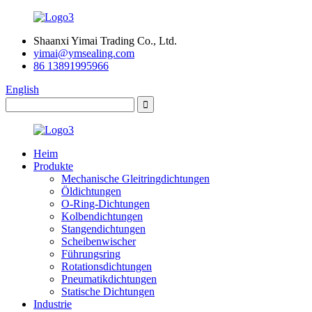
Shaanxi Yimai Trading Co., Ltd.
yimai@ymsealing.com
86 13891995966
English
Heim
Produkte
Mechanische Gleitringdichtungen
Öldichtungen
O-Ring-Dichtungen
Kolbendichtungen
Stangendichtungen
Scheibenwischer
Führungsring
Rotationsdichtungen
Pneumatikdichtungen
Statische Dichtungen
Industrie