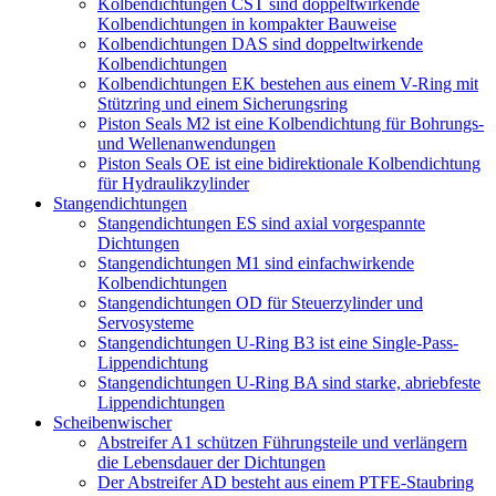
Kolbendichtungen CST sind doppeltwirkende
Kolbendichtungen in kompakter Bauweise
Kolbendichtungen DAS sind doppeltwirkende
Kolbendichtungen
Kolbendichtungen EK bestehen aus einem V-Ring mit
Stützring und einem Sicherungsring
Piston Seals M2 ist eine Kolbendichtung für Bohrungs-
und Wellenanwendungen
Piston Seals OE ist eine bidirektionale Kolbendichtung
für Hydraulikzylinder
Stangendichtungen
Stangendichtungen ES sind axial vorgespannte
Dichtungen
Stangendichtungen M1 sind einfachwirkende
Kolbendichtungen
Stangendichtungen OD für Steuerzylinder und
Servosysteme
Stangendichtungen U-Ring B3 ist eine Single-Pass-
Lippendichtung
Stangendichtungen U-Ring BA sind starke, abriebfeste
Lippendichtungen
Scheibenwischer
Abstreifer A1 schützen Führungsteile und verlängern
die Lebensdauer der Dichtungen
Der Abstreifer AD besteht aus einem PTFE-Staubring