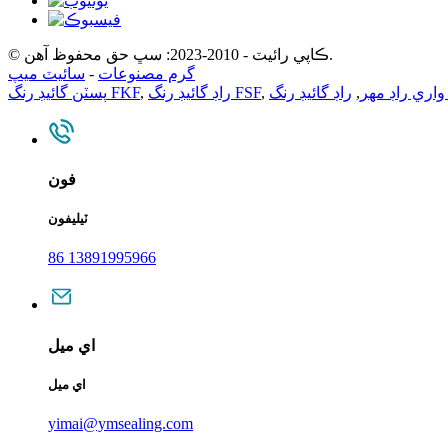
© ڪاپي رائيٽ - 2010-2023: سڀ حق محفوظ آهن.
گرم مصنوعات
-
سائيٽ ميپ
 واري راڊ مهر
,
,
راڊ گائيڊ رنگ FSF
,
پسٽن گائيڊ رنگ FKF
فون
ٽيليفون
86 13891995966
اي ميل
اي ميل
yimai@ymsealing.com