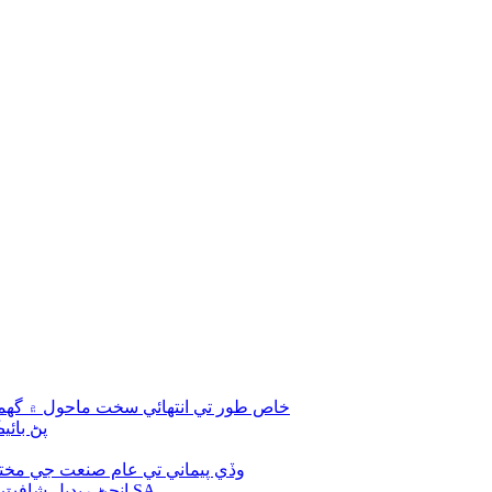
مشيني منهن سيل DO خاص طور تي انتهائي سخت ماحول 
مشيني منه
شعاع تيل سيل TC وڏي پيماني تي عام صنع
انجڻ ريڊيل شافٽ آئل سيل ٺاهيندڙ هائيڊولڪ بيئرنگ ربر سيل رنگ آئل سيل SA