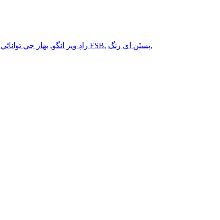
,
پسٽن اي رنگ
,
راڊ گائيڊ رنگ FSB
راڊ وير انگو
,
بهار جي توانائي