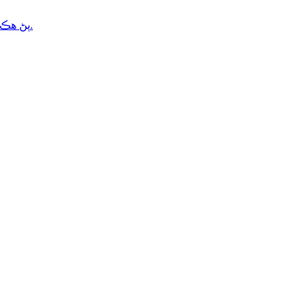
ريڊيل آئل سيل TCV پڻ هڪ وچولي ۽ تيز پريشر آئل سيل آهي جيڪو مختلف قسم جي هائيڊولڪ پمپن ۽ موٽرن لاءِ استعمال ٿيندو آهي.