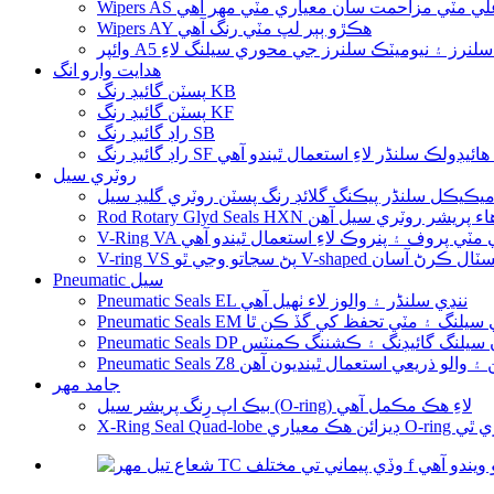
Wipers  اعلي مٽي مزاحمت سان معياري مٽي مهر آهي
Wipers AY ھڪڙو ٻٻر لپ مٽي رنگ آھي
ئيڊولڪ سلنرز ۽ نيوميٽڪ سلنرز جي محوري سيلنگ لاءِ
ھدايت وارو انگ
پسٽن گائيڊ رنگ KB
پسٽن گائيڊ رنگ KF
راڊ گائيڊ رنگ SB
SF گائيڊ بيلٽ هائيڊولڪ سلنڈر لاءِ استعمال ٿيندو آهي
روٽري سيل
R پسٽن راڊز لاءِ ھاء پريشر روٽري سيل آھن
ي مزاحمتي انسٽال ڪرڻ آسان
Pneumatic سيل
Pneumatic Seals EL ننڍي سلنڈر ۽ والوز لاء ٺهيل آهي
ڪم آهن جيڪي سيلنگ ۽ مٽي تحفظ کي گڏ ڪن ٿا
 جنهن سان سيلنگ گائيڊنگ ۽ ڪشننگ ڪمنٽس
جامد مهر
بيڪ اپ رِنگ پريشر سيل (O-ring) لاءِ هڪ مڪمل آهي
هيا ڪري ٿي