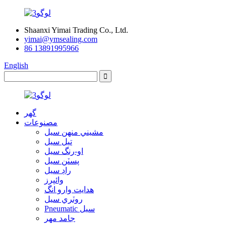
Shaanxi Yimai Trading Co., Ltd.
yimai@ymsealing.com
86 13891995966
English
گهر
مصنوعات
مشيني منهن سيل
تيل سيل
او-رنگ سيل
پسٽن سيل
راڊ سيل
وائپرز
ھدايت وارو انگ
روٽري سيل
Pneumatic سيل
جامد مهر