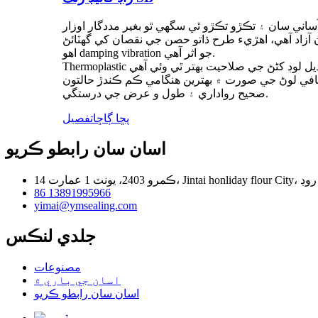
اهو damping vibration جو اثر آهي.
صحيح رواداري ۽ طول و عرض جي درستگي.
پڇا ڳاڇا
تفصيل
اسان سان رابطو ڪريو
86 13891995966
yimai@ymsealing.com
جلدي لنڪس
مصنوعات
اسان جي باري ۾
اسان سان رابطو ڪريو