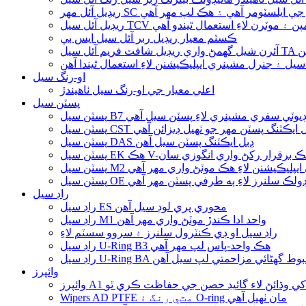
 ڪنڊ تي ربر جي ايلسٽومر آهي ۽ هڪ لپ مهر آهي
ڪسٽم معيار ريڊيل ربر آئل سيل ايس بي
آھن
سيل ۽ جنرل مشينري ايپليڪيشنن لاءِ استعمال ٿيندا آهن
او-رنگ سيل
اعلي معيار جي او-رنگ سيل ٺاهيندڙ
پسٽن سيل
 B7 بھاري ڊيوٽي سفري مشينري لاءِ پسٽن سيل آھي
ن سيل CST ڊبل ايڪٽنگ پسٽن مهر جو ٺهيل ڊيزائن آهي
پسٽن سيل DAS ڊبل ايڪٽنگ پسٽن سيل آهن
زي ۽ هڪ برقرار رکڻ واري انگوزي سان
فٽ ٻنهي ايپليڪيشنن لاءِ هڪ موٽڻ واري مهر آهي
سيل OE هائيڊولڪ سلنرز لاءِ ٻه طرفي پسٽن مهر آهي
راڊ سيل
راڊ سيل ES محوري پري لوڊ سيل آهن
راڊ سيل M1 واحد ادا ڪندڙ موٽڻ واري مهر آهن
راڊ سيل او ڊي ڪنٽرول سلنرز ۽ سروو سسٽم لاءِ
راڊ سيل U-Ring B3 هڪ واحد-پاس لپ مهر آهي
يل U-Ring BA مضبوط گھڻائي مزاحمتي لپ سيل آهن
وائپرز
زندگي کي وڌائڻ لاء گائيڊ حصن جي حفاظت ڪري ٿو
Wipers AD PTFE مٽي رنگ ۽ O-ring مان ٺهيل آهي