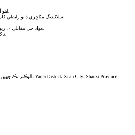
اهو آساني سان ۽ تڪڙو تڪڙو ٿي سگهي ٿو بغير مددگار اوزار.
سلائيڊنگ مٿاڇري ڌاتو رابطي کان آزاد آهي، اهڙيء طرح ڌاتو حصن جي نقصان کي گهٽائڻ.
Thermoplastic مواد جي مقابلي ۾، ريڊيل لوڊ کڻڻ جي صلاحيت بهتر ٿي وئي آهي.
ناکافي لوڻ جي صورت ۾ بهترين هنگامي ڪم ڪندڙ حالتون.
ڪمرو 2403، يونٽ 1 عمارت 14، Jintai honliday flour City، اليڪٽرانڪ ڇهين روڊ، Yanta District، Xi'an City، Shanxi Province