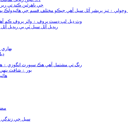
ريڊيل آئل مهر SC جي ٻاهرئين
آئرن شيل گھمڻ واري ريڊيل شافٽ فريم آئل سيل TA وٽ ڊبل لپ ڊسٽ پروف ۽ واٽر پروف ڪم 
ريڊيل آئل سيل ٽي بي ريڊيل آئل 
پسٽن سيل
پسٽ
پسٽن سيل EK هڪ V-رنگ تي مشتمل آهي هڪ سپورٽ انگو
پسٽن سيل M2 بور ۽ شا
پسٽن 
راڊ س
وائپرز A1 سيل جي 