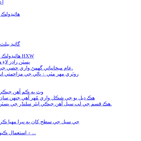
AS
وائپر A5 ها
راڊ گائيڊ رنگ 
هائيڊولڪ ميڪيڪل سلنڈر پيڪنگ گلائڊ رنگ پسٽن روٽري گليڊ سيل HXW
od Rotary Glyd Seals HXN
V-Ring VA عام ميخانياتي گھمڻ واري حصي جي مٽي پروف ۽ پنروڪ لاءِ استعمال ٿيندو آهي.
V-ring VS پڻ سڃاتو وڃي ٿو V-shaped روٽري مهر مٽي ۽ پاڻي ج
Pneumatic Seals EM وٽ ٻه 
Pneumatic Seals DP هڪ ڊبل يو جي شڪل واري مُهر آهي
Pneumatic Seals Z8 هڪ قسم جي لپ سيل آهن جيڪي ايئر سلنڈر جي پسٽن ۽ والو ذريعي استعمال ٿينديون آهن.
X-Ring Seal Quad-lobe ڊيزائن هڪ معياري O-ring جي سيل جي سطح کان ٻه ڀيرا م