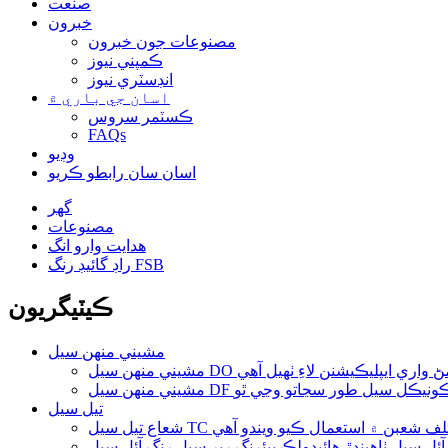
صنعت
خبرون
مصنوعات جون خبرون
ڪمپني نيوز
انڊسٽري نيوز
اسان جي باري ۾
ڪسٽمر سروس
FAQs
وڊيو
اسان سان رابطو ڪريو
گهر
مصنوعات
ھدايت وارو انگ
راڊ گائيڊ رنگ FSB
ڪيٽيگريون
مشيني منهن سيل
۾ گھمڻ واري ايپليڪيشنن لاءِ ٺهيل آهي
ن سيل DF پڻ بائيڪونيڪل سيل طور سڃاتو وڃي ٿو
تيل سيل
ت جي مختلف شعبن ۾ استعمال ڪيو ويندو آهي