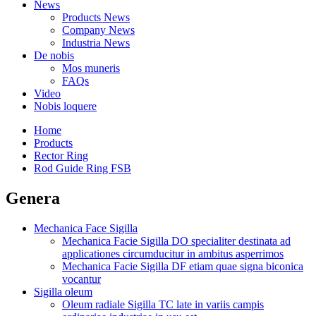
News
Products News
Company News
Industria News
De nobis
Mos muneris
FAQs
Video
Nobis loquere
Home
Products
Rector Ring
Rod Guide Ring FSB
Genera
Mechanica Face Sigilla
Mechanica Facie Sigilla DO specialiter destinata ad
applicationes circumducitur in ambitus asperrimos
Mechanica Facie Sigilla DF etiam quae signa biconica
vocantur
Sigilla oleum
Oleum radiale Sigilla TC late in variis campis