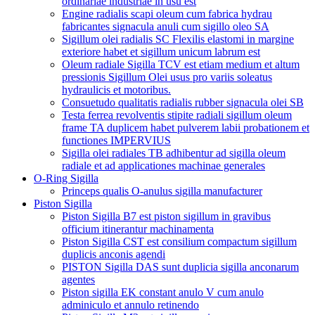
ordinariae industriae in usu est
Engine radialis scapi oleum cum fabrica hydrau
fabricantes signacula anuli cum sigillo oleo SA
Sigillum olei radialis SC Flexilis elastomi in margine
exteriore habet et sigillum unicum labrum est
Oleum radiale Sigilla TCV est etiam medium et altum
pressionis Sigillum Olei usus pro variis soleatus
hydraulicis et motoribus.
Consuetudo qualitatis radialis rubber signacula olei SB
Testa ferrea revolventis stipite radiali sigillum oleum
frame TA duplicem habet pulverem labii probationem et
functiones IMPERVIUS
Sigilla olei radiales TB adhibentur ad sigilla oleum
radiale et ad applicationes machinae generales
O-Ring Sigilla
Princeps qualis O-anulus sigilla manufacturer
Piston Sigilla
Piston Sigilla B7 est piston sigillum in gravibus
officium itinerantur machinamenta
Piston Sigilla CST est consilium compactum sigillum
duplicis anconis agendi
PISTON Sigilla DAS sunt duplicia sigilla anconarum
agentes
Piston sigilla EK constant anulo V cum anulo
adminiculo et annulo retinendo