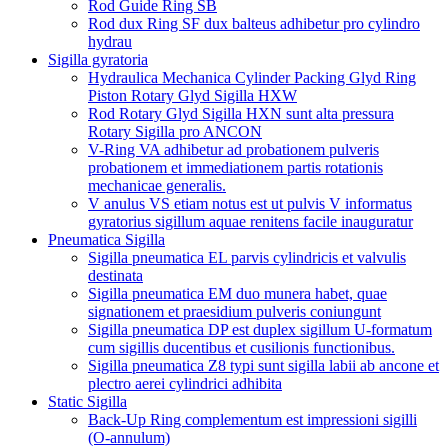
Rod Guide Ring SB
Rod dux Ring SF dux balteus adhibetur pro cylindro
hydrau
Sigilla gyratoria
Hydraulica Mechanica Cylinder Packing Glyd Ring
Piston Rotary Glyd Sigilla HXW
Rod Rotary Glyd Sigilla HXN sunt alta pressura
Rotary Sigilla pro ANCON
V-Ring VA adhibetur ad probationem pulveris
probationem et immediationem partis rotationis
mechanicae generalis.
V anulus VS etiam notus est ut pulvis V informatus
gyratorius sigillum aquae renitens facile inauguratur
Pneumatica Sigilla
Sigilla pneumatica EL parvis cylindricis et valvulis
destinata
Sigilla pneumatica EM duo munera habet, quae
signationem et praesidium pulveris coniungunt
Sigilla pneumatica DP est duplex sigillum U-formatum
cum sigillis ducentibus et cusilionis functionibus.
Sigilla pneumatica Z8 typi sunt sigilla labii ab ancone et
plectro aerei cylindrici adhibita
Static Sigilla
Back-Up Ring complementum est impressioni sigilli
(O-annulum)