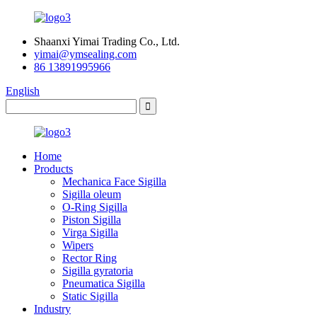
Shaanxi Yimai Trading Co., Ltd.
yimai@ymsealing.com
86 13891995966
English
Home
Products
Mechanica Face Sigilla
Sigilla oleum
O-Ring Sigilla
Piston Sigilla
Virga Sigilla
Wipers
Rector Ring
Sigilla gyratoria
Pneumatica Sigilla
Static Sigilla
Industry