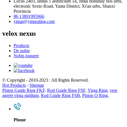
Locus 2403, unitas 1 aedificium 14, Jintai honliday flos urbs,
electronic Sexto Road, Yanta District, Xi'an urbs, Shanxi
Provincia
86 13891995966
yimai@ymsealing.com
velox nexus
Products
De nobis
Nobis loquere
© Copyright - 2010-2023 : All Rights Reserved.
Hot Products
-
Sitemap
Piston Guide Ring FKF
,
Rod Guide Ring FSF
,
Virga Ring
,
vere
ageret virga sigillum
,
Rod Guide Ring FSB
,
Piston O Ring
,
Phone