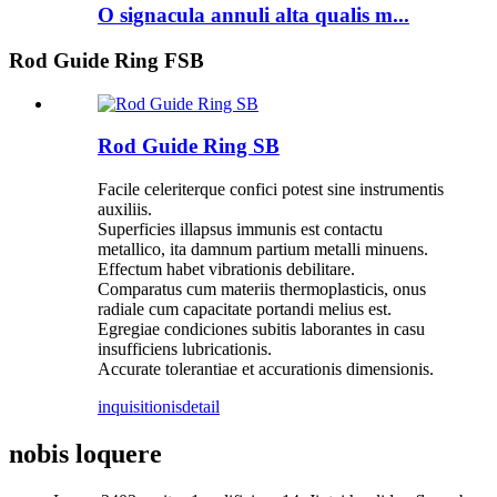
O signacula annuli alta qualis m...
Rod Guide Ring FSB
Rod Guide Ring SB
Facile celeriterque confici potest sine instrumentis
auxiliis.
Superficies illapsus immunis est contactu
metallico, ita damnum partium metalli minuens.
Effectum habet vibrationis debilitare.
Comparatus cum materiis thermoplasticis, onus
radiale cum capacitate portandi melius est.
Egregiae condiciones subitis laborantes in casu
insufficiens lubricationis.
Accurate tolerantiae et accurationis dimensionis.
inquisitionis
detail
nobis loquere