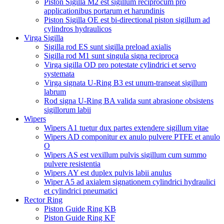
Piston Sigilla M2 est sigillum reciprocum pro
applicationibus portarum et harundinis
Piston Sigilla OE est bi-directional piston sigillum ad
cylindros hydraulicos
Virga Sigilla
Sigilla rod ES sunt sigilla preload axialis
Sigilla rod M1 sunt singula signa reciproca
Virga sigilla OD pro potestate cylindrici et servo
systemata
Virga signata U-Ring B3 est unum-transeat sigillum
labrum
Rod signa U-Ring BA valida sunt abrasione obsistens
sigillorum labii
Wipers
Wipers A1 tuetur dux partes extendere sigillum vitae
Wipers AD componitur ex anulo pulvere PTFE et anulo
O
Wipers AS est vexillum pulvis sigillum cum summo
pulvere resistentia
Wipers AY est duplex pulvis labii anulus
Wiper A5 ad axialem signationem cylindrici hydraulici
et cylindrici pneumatici
Rector Ring
Piston Guide Ring KB
Piston Guide Ring KF